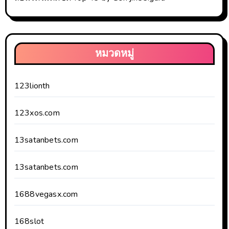
หมวดหมู่
123lionth
123xos.com
13satanbets.com
13satanbets.com
1688vegasx.com
168slot