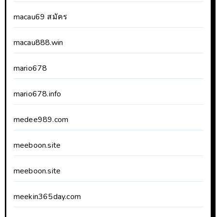
macau69 สมัคร
macau888.win
mario678
mario678.info
medee989.com
meeboon.site
meeboon.site
meekin365day.com