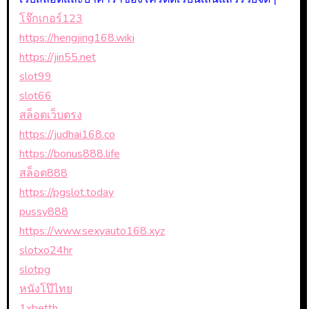
โจ๊กเกอร์123
https://hengjing168.wiki
https://jin55.net
slot99
slot66
สล็อตเว็บตรง
https://judhai168.co
https://bonus888.life
สล็อต888
https://pgslot.today
pussy888
https://www.sexyauto168.xyz
slotxo24hr
slotpg
หนังโป๊ไทย
1xbetth