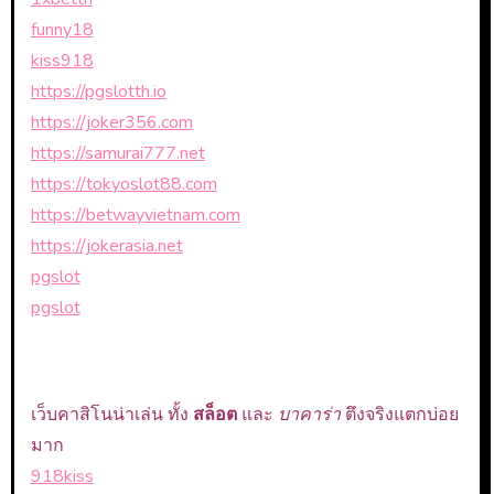
funny18
kiss918
https://pgslotth.io
https://joker356.com
https://samurai777.net
https://tokyoslot88.com
https://betwayvietnam.com
https://jokerasia.net
pgslot
pgslot
เว็บคาสิโนน่าเล่น ทั้ง
สล็อต
และ
บาคาร่า
ตึงจริงแตกบ่อย
มาก
918kiss