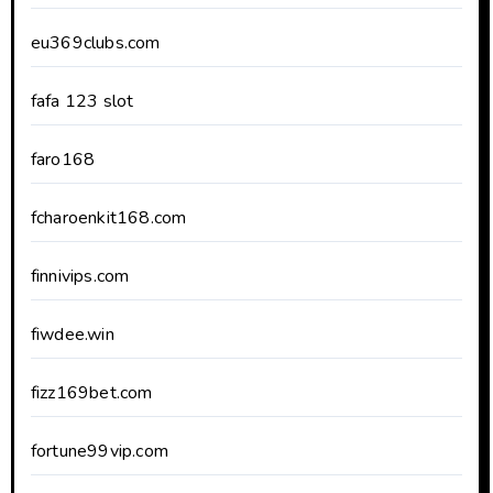
eu369clubs.com
fafa 123 slot
faro168
fcharoenkit168.com
finnivips.com
fiwdee.win
fizz169bet.com
fortune99vip.com