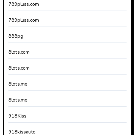
789pluss.com
789pluss.com
888pg
8lots.com
8lots.com
8lots.me
8lots.me
918Kiss
918kissauto