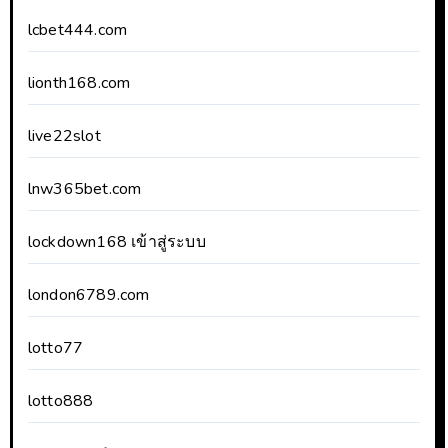
lcbet444.com
lionth168.com
live22slot
lnw365bet.com
lockdown168 เข้าสู่ระบบ
london6789.com
lotto77
lotto888