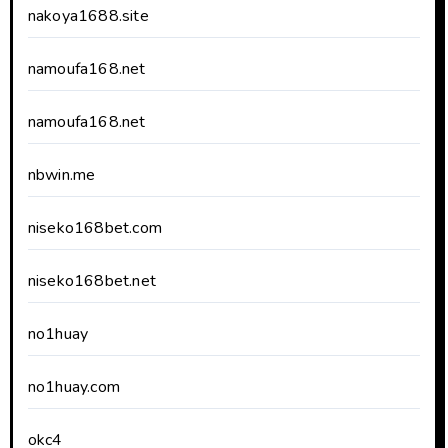
nakoya1688.site
namoufa168.net
namoufa168.net
nbwin.me
niseko168bet.com
niseko168bet.net
no1huay
no1huay.com
okc4