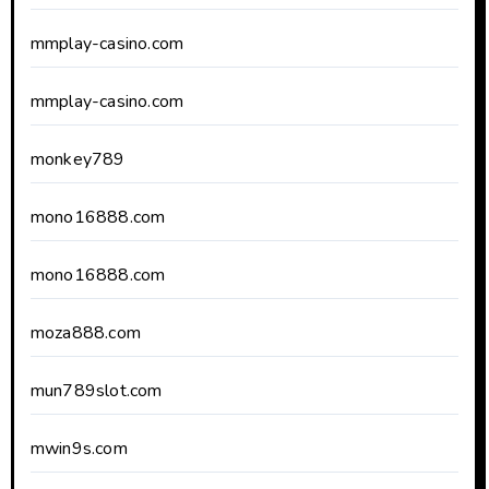
mmplay-casino.com
mmplay-casino.com
monkey789
mono16888.com
mono16888.com
moza888.com
mun789slot.com
mwin9s.com