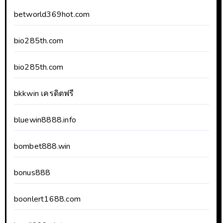
betworld369hot.com
bio285th.com
bio285th.com
bkkwin เครดิตฟรี
bluewin8888.info
bombet888.win
bonus888
boonlert1688.com