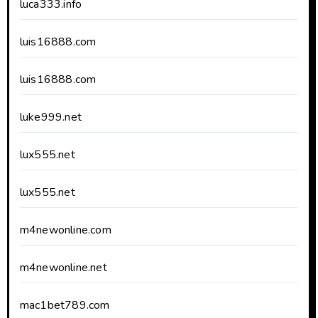
luca333.info
luis16888.com
luis16888.com
luke999.net
lux555.net
lux555.net
m4newonline.com
m4newonline.net
mac1bet789.com