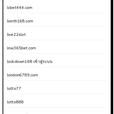
lcbet444.com
lionth168.com
live22slot
lnw365bet.com
lockdown168 เข้าสู่ระบบ
london6789.com
lotto77
lotto888