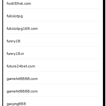
fox689ok.com
fullslotpg
fullslotpg168.com
funny18
funny18.in
future24bet.com
gamehit8888.com
gamehit8888.com
gaojing888