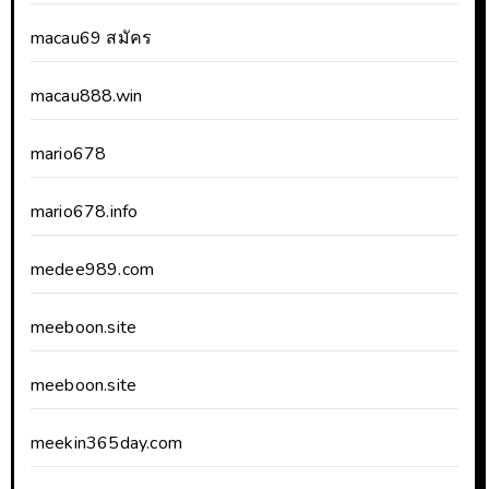
macau69 สมัคร
macau888.win
mario678
mario678.info
medee989.com
meeboon.site
meeboon.site
meekin365day.com