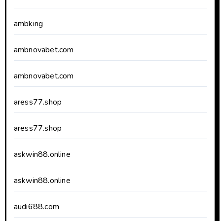
ambking
ambnovabet.com
ambnovabet.com
aress77.shop
aress77.shop
askwin88.online
askwin88.online
audi688.com