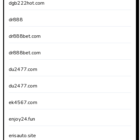
dgb222hot.com
dr888
dr888bet.com
dr888bet.com
du2477.com
du2477.com
ek4567.com
enjoy24.fun
erisauto.site