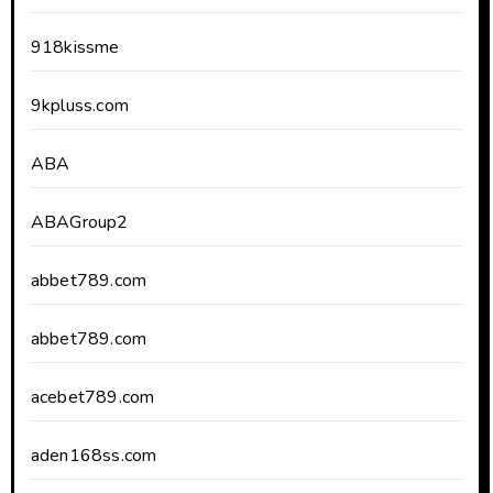
918kissme
9kpluss.com
ABA
ABAGroup2
abbet789.com
abbet789.com
acebet789.com
aden168ss.com