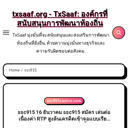
Skip
to
txsaaf.org - TxSaaf: องค์กรที่
content
สนับสนุนการพัฒนาท้องถิ่น
TxSaaf มุ่งมั่นที่จะสนับสนุนและส่งเสริมการพัฒนา
ท้องถิ่นที่ยั่งยืน, ด้วยความมุ่งมั่นทางธุรกิจและ
ความรับผิดชอบต่อสังคม.
Home
ssc915
ssc915casino.com
ssc915 16 ธันวาคม ssc915 สมัคร เล่นต่อ
เนื่องค่า RTP สูงล้นเครดิตเข้าจอแบบเรียล
ไทม์ไม่ต้องแนบสลิปถอนกี่ครั้งก็ฟรีค่า