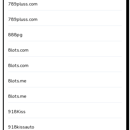
789pluss.com
789pluss.com
888pg
8lots.com
8lots.com
8lots.me
8lots.me
918Kiss
918kissauto