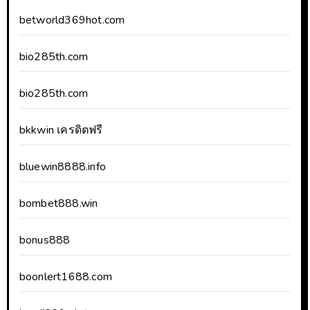
betworld369hot.com
bio285th.com
bio285th.com
bkkwin เครดิตฟรี
bluewin8888.info
bombet888.win
bonus888
boonlert1688.com