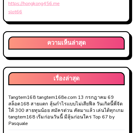
https://hongkong456.me
slot66
ความเห็นล่าสุด
เรื่องล่าสุด
Tangtem168 tangtem168e.com 13 กรกฎาคม 69
สล็อต168 สายแตก ลุ้นกำไรแบบไม่เสียฟีล วันเกิดนี้พี่จัด
ให้ 300 สายทุนน้อย สมัครด่วน คัดมาแล้ว เล่นได้ทุกเกม
tangtem168 เริ่มก่อนวันนี้ มีลุ้นก่อนใคร Top 67 by
Pasquale