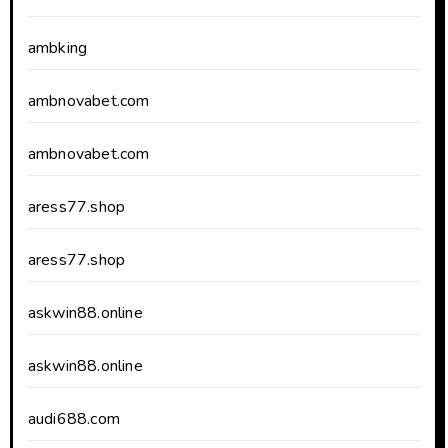
ambking
ambnovabet.com
ambnovabet.com
aress77.shop
aress77.shop
askwin88.online
askwin88.online
audi688.com