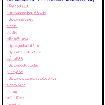
โจ๊กเกอร์123
https://hengjing168.wiki
https://jin55.net
slot99
slot66
สล็อตเว็บตรง
https://judhai168.co
https://bonus888.life
สล็อต888
https://pgslot.today
pussy888
https://www.sexyauto168.xyz
slotxo24hr
slotpg
หนังโป๊ไทย
1xbetth