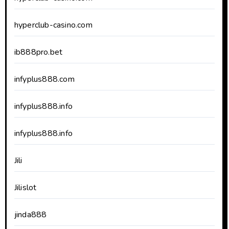
hyperclub-casino.com
ib888pro.bet
infyplus888.com
infyplus888.info
infyplus888.info
Jili
Jilislot
jinda888