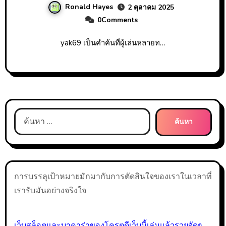
อาชีพ Top 26 by Shari
Ronald Hayes
2 ตุลาคม 2025
0Comments
yak69 เป็นคำค้นที่ผู้เล่นหลายท…
ค้นหา
สำหรับ:
การบรรลุเป้าหมายมักมากับการตัดสินใจของเราในเวลาที่
เรารับมันอย่างจริงใจ
เว็บสล็อตและบาคาร่าของโครตดีเว็บนี้เล่นแล้วรวยจัดๆ