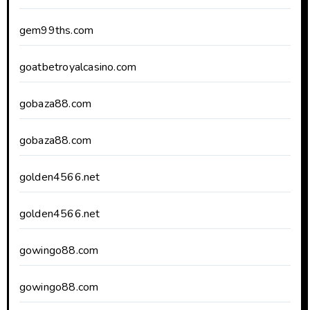
gem99ths.com
goatbetroyalcasino.com
gobaza88.com
gobaza88.com
golden4566.net
golden4566.net
gowingo88.com
gowingo88.com