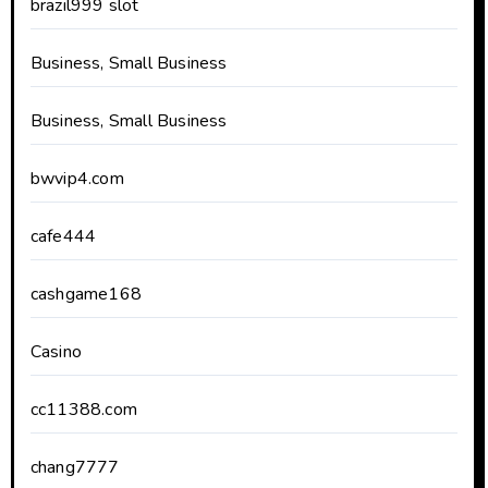
brazil999 slot
Business, Small Business
Business, Small Business
bwvip4.com
cafe444
cashgame168
Casino
cc11388.com
chang7777