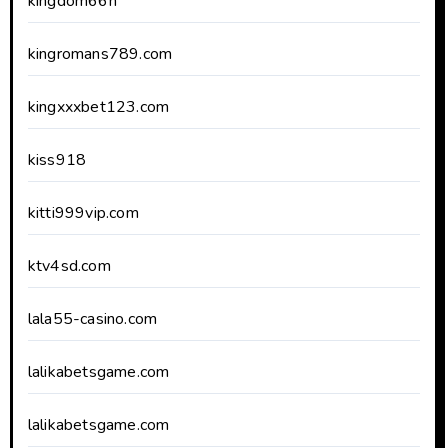
kingdom66n
kingromans789.com
kingxxxbet123.com
kiss918
kitti999vip.com
ktv4sd.com
lala55-casino.com
lalikabetsgame.com
lalikabetsgame.com