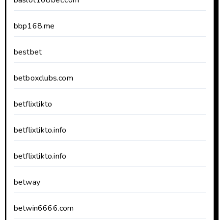
baslot168bet.com
bbp168.me
bestbet
betboxclubs.com
betflixtikto
betflixtikto.info
betflixtikto.info
betway
betwin6666.com