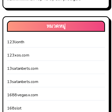
หมวดหมู่
123lionth
123xos.com
13satanbets.com
13satanbets.com
1688vegasx.com
168slot