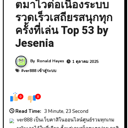
ตมาไวต่อเนื่องระบบ
รวดเร็วเสถียรสนุกทุก
ครั้งที่เล่น Top 53 by
Jesenia
By
Ronald Hayes
1 ตุลาคม 2025
#
ver888 เข้าสู่ระบบ
0
0
Read Time:
3 Minute, 23 Second
ver888 เป็นเว็บคาสิโนออนไลน์ศูนย์รวมทุกเกม