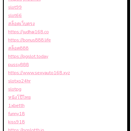
slot99
slot66
สล็อตเว็บตรง
https://judhai168.co
https://bonus888.life
สล็อต888
https://pgslot.today
pussy888
https://www.sexyauto168.xyz
slotxo24hr
slotpg
หนังโป๊ไทย
1xbetth
funny18
kiss918
https://pgslotth.io