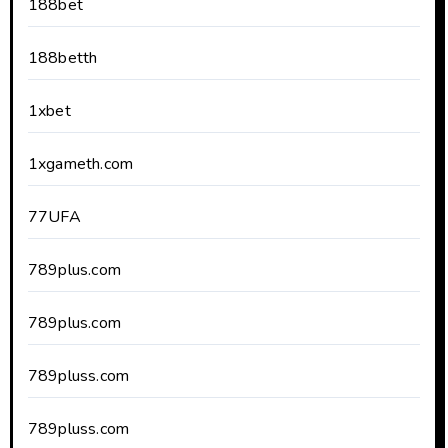
188bet
188betth
1xbet
1xgameth.com
77UFA
789plus.com
789plus.com
789pluss.com
789pluss.com