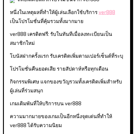
หนึ่งในเหตุผลที่ทำให้ผู้เล่นเลือกใช้บริการ
ver888
เป็นโปรโมชั่นที่คุ้มรวมทั้งมากมาย
ver888 เครดิตฟรี: รับในทันทีเมื่อลงทะเบียนเป็น
สมาชิกใหม่
โบนัสฝากครั้งแรก รับเครดิตเพิ่มตามเปอร์เซ็นต์ที่ระบุ
โปรโมชั่นคืนยอดเสีย รายสัปดาห์หรือทุกเดือน
กิจกรรมพิเศษ แจกของขวัญรวมทั้งเครดิตเพิ่มสำหรับ
ผู้เล่นที่ร่วมสนุก
เกมเดิมพันที่ให้บริการบน ver888
ความมากมายของเกมเป็นอีกหนึ่งจุดเด่นที่ทำให้
ver888 ได้รับความนิยม