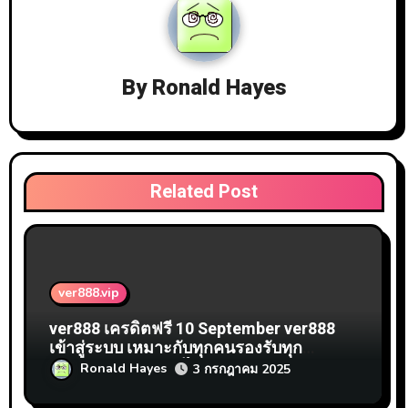
By
Ronald Hayes
Related Post
ver888.vip
ver888 เครดิตฟรี 10 September ver888
เข้าสู่ระบบ เหมาะกับทุกคนรองรับทุก
ธนาคารและวอเลทไม่มีค้างยอดแน่นอน
Ronald Hayes
3 กรกฎาคม 2025
Top 2 by Margarito