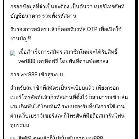
กรอกข้อมูลที่จำเป็นจะต้อง เป็นต้นว่า เบอร์โทรศัพท์
บัญชีธนาคาร รวมทั้งรหัสผ่าน
รับรองการสมัคร แล้วก็คอยรับรหัส OTP เพื่อเปิดใช้
งานบัญชี
เมื่อสำเร็จการสมัคร สมาชิกใหม่จะได้รับสิทธิ์
ver888 เครดิตฟรี โดยทันทีตามข้อตกลง
การ ver888 เข้าสู่ระบบ
สำหรับสมาชิกที่สมัครเป็นระเบียบแล้ว เพียงกรอก
เบอร์โทรศัพท์แล้วก็รหัสผ่านที่ตั้งไว้ ก็สามารถเข้าเล่น
เกมเดิมพันได้โดยทันที ระบบรองรับทั้งยังการใช้งาน
ผ่านเว็บเบราว์เซอร์และก็โทรศัพท์มือถือสมาร์ทโฟน
ทุกระบบ
สิทธิพิเศษแล้วก็โปรโมชั่นจาก ver888