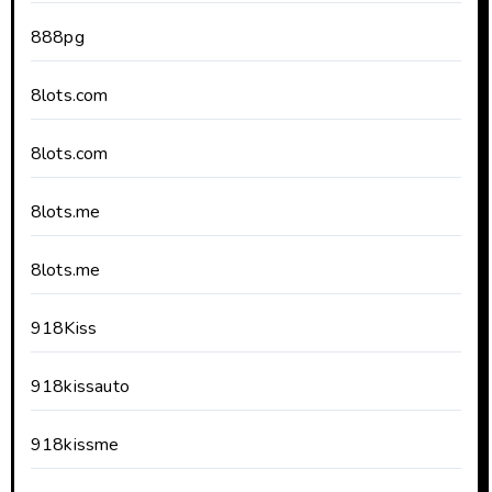
888pg
8lots.com
8lots.com
8lots.me
8lots.me
918Kiss
918kissauto
918kissme