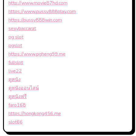
http://www.movie87hd.com
https://www.pussy888play.com
https://pussy888win.com
sexybaccarat
pg slot
pgslot
https://www.pgheng99.me
fullslot
live22
ดูหนัง
ดูหนังออนไลน์
ดูหนังฟรี
faro168
https://hongkong456.me
slot66