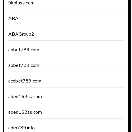
9kpluss.com
ABA
ABAGroup2
abbet789.com
abbet789.com
acebet789.com
aden168ss.com
aden168ss.com
adm789.info