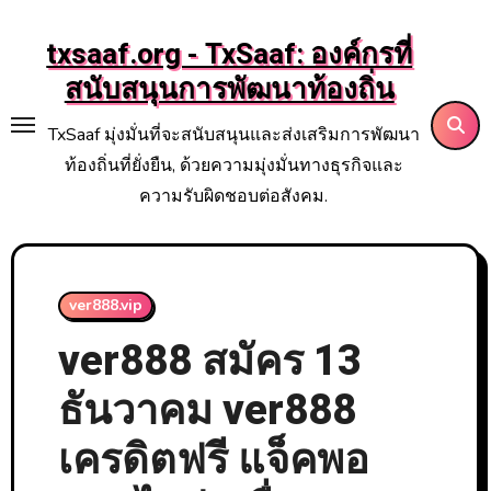
Skip
to
txsaaf.org - TxSaaf: องค์กรที่
content
สนับสนุนการพัฒนาท้องถิ่น
TxSaaf มุ่งมั่นที่จะสนับสนุนและส่งเสริมการพัฒนา
ท้องถิ่นที่ยั่งยืน, ด้วยความมุ่งมั่นทางธุรกิจและ
ความรับผิดชอบต่อสังคม.
ver888.vip
ver888 สมัคร 13
ธันวาคม ver888
เครดิตฟรี แจ็คพอ