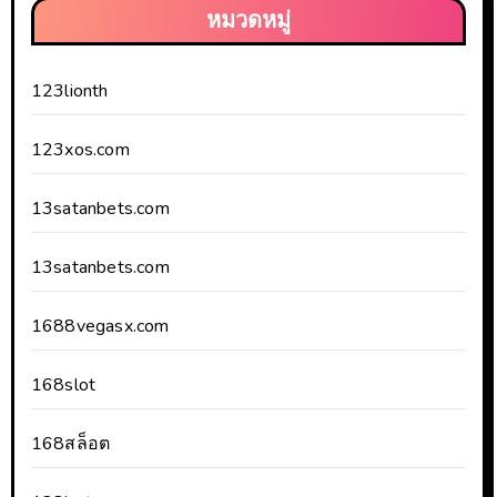
หมวดหมู่
123lionth
123xos.com
13satanbets.com
13satanbets.com
1688vegasx.com
168slot
168สล็อต