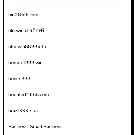
bio285th.com
bkkwin เครดิตฟรี
bluewin8888.info
bombet888.win
bonus888
boonlert1688.com
brazil999 slot
Business, Small Business