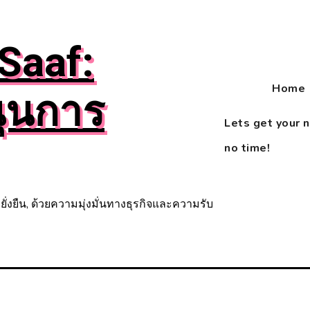
xSaaf:
Home
นุนการ
Lets get your n
no time!
่ยั่งยืน, ด้วยความมุ่งมั่นทางธุรกิจและความรับ