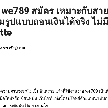
we789 สมัคร เหมาะกับสา
มรูปแบบถอนเงินได้จริง ไม่ม
tte
e789 เข้าสู่ระบบ
ล่นมือใหม่หรือเซียนพนัน เว็บไซต์แห่งนี้ตอบโจทย์ด้วยเกมนานัป
นทางการเดิมพันได้อย่างแน่ใจ