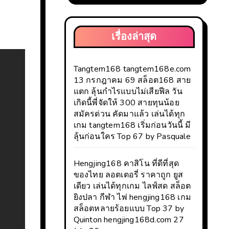
เรื่องล่าสุด
Tangtem168 tangtem168e.com
13 กรกฎาคม 69 สล็อต168 สาย
แตก ลุ้นกำไรแบบไม่เสียฟีล วัน
เกิดนี้พี่จัดให้ 300 สายทุนน้อย
สมัครด่วน คัดมาแล้ว เล่นได้ทุก
เกม tangtem168 เริ่มก่อนวันนี้ มี
ลุ้นก่อนใคร Top 67 by Pasquale
Hengjing168 คาสิโน ที่ดีที่สุด
ของไทย ลอตเตอรี่ ราคาถูก ยูส
เดียว เล่นได้ทุกเกม ไลฟ์สด สล็อต
ยิงปลา กีฬา ไพ่ hengjing168 เกม
สล็อตหลายร้อยแบบ Top 37 by
Quinton hengjing168d.com 27