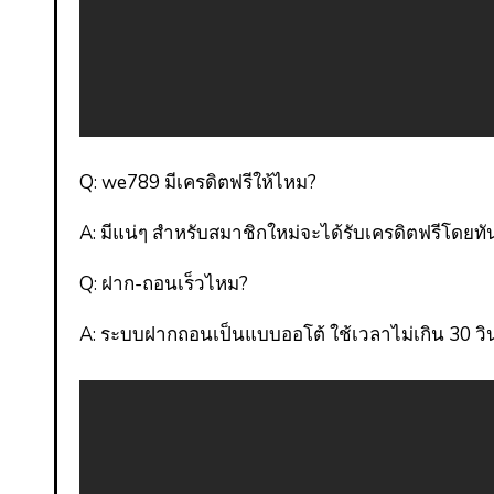
Q: we789 มีเครดิตฟรีให้ไหม?
A: มีแน่ๆ สำหรับสมาชิกใหม่จะได้รับเครดิตฟรีโดยทั
Q: ฝาก-ถอนเร็วไหม?
A: ระบบฝากถอนเป็นแบบออโต้ ใช้เวลาไม่เกิน 30 วิ