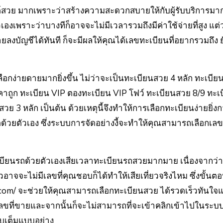
นต์สวย มากเพราะว่าสร้างความสะดวกสบายให้กับผู้รับบริการมากยิ
งเพราะว่าบางทีก็อาจจะไม่มีเวลารวมถึงมีค่าใช้จ่ายที่สูง แต่ว
ลงบัญชีได้ทันที ก็จะมีผลให้คุณได้เลขทะเบียนที่อยากรวมถึง ยั
ือกง่ายดายมากยิ่งขึ้น ไม่ว่าจะเป็นทะเบียนสวย 4 หลัก ทะเบีย
ราคาถูก ทะเบียน VIP ตองทะเบียน VIP โฟว์ ทะเบียนสวย 8/9 ทะ
วย 3 หลัก เป็นต้น ด้วยเหตุนี้จึงทำให้การเลือกทะเบียนง่ายยิ่งก
้วยตัวเอง ซึ่งระบบการจัดอย่างงี้จะทำให้คุณสามารถเลือกเลข
เบียนรถด้วยตัวเองเสียเวลาทะเบียนรถสวยมากมาย เนื่องจากว่าก
อาจจะไม่มีเลขที่คุณชอบก็ได้ทำให้เสียเที่ยวจริงไหม ซึ่งขั้น
.com/ จะช่วยให้คุณสามารถเลือกทะเบียนสวย ได้รวดเร็วทันใจแล
เลขที่ขายและจากนั้นก็จะไม่สามารถที่จะเข้าคลิกเข้าไปในระบบ
บเต็มแบบอย่าง