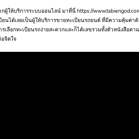
ผู้ให้บริการระบบออนไลน์ มาที่นี่ https://www.tabiengod.co
ได้เลยเป็นผู้ให้บริการขายทะเบียนรถยนต์ ที่มีความคุ้มค่าต้
การเลือกทะเบียนรถง่ายสะดวกและก็ได้เลขรวมทั้งตัวหนังสือต
ต่อจิตใจ