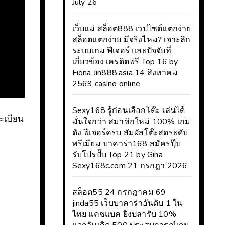
July 26
เว็บแม่ สล็อต888 เวปไซต์แตกง่าย
สล็อตแตกง่าย มีจริงไหม? เจาะลึก
ระบบเกม ฟีเจอร์ และปัจจัยที่
เกี่ยวข้อง เครดิตฟรี Top 16 by
Fiona Jin888.asia 14 สิงหาคม
2569 casino online
Sexy168 รู้ก่อนเลือกโต๊ะ เล่นได้
ะเบียน
มั่นใจกว่า สมาชิกใหม่ 100% เกม
ดัง ฟีเจอร์ครบ สัมผัสโต๊ะสดระดับ
พรีเมียม บาคาร่า168 สมัครปุ๊บ
รับโปรปั๊บ Top 21 by Gina
Sexy168c.com 21 กรกฎา 2026
สล็อต55 24 กรกฎาคม 69
jinda55 เว็บบาคาร่าอันดับ 1 ใน
ไทย แคชแบค ยิงปลารับ 10%