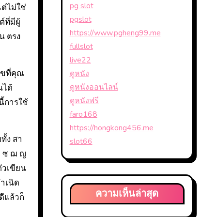
pg slot
ต่ไม่ใช่
pgslot
่มีผู้
https://www.pgheng99.me
้น ตรง
fullslot
live22
ขที่คุณ
ดูหนัง
ดูหนังออนไลน์
นได้
ดูหนังฟรี
ี้การใช้
faro168
https://hongkong456.me
ั้ง สา
slot66
 ช ซ ฌ ญ
ัวเขียน
กำเนิด
ความเห็นล่าสุด
ีแล้วก็