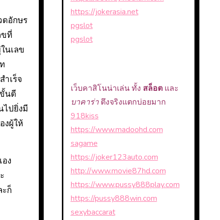
https://jokerasia.net
มวดอักษร
pgslot
ที่
pgslot
ู่ในเลข
าท
สำเร็จ
เว็บคาสิโนน่าเล่น ทั้ง
สล็อต
และ
ั้นดี
บาคาร่า
ตึงจริงแตกบ่อยมาก
ไปยิ่งมี
918kiss
งผู้ให้
https://www.madoohd.com
sagame
https://joker123auto.com
เอง
http://www.movie87hd.com
จะ
https://www.pussy888play.com
ะก็
https://pussy888win.com
sexybaccarat