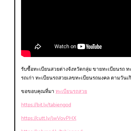
รับซื้อทะเบียนสวยต่างจังหวัดกลุ่ม ขายทะเบียนรถ 
รถเก่า ทะเบียนรถสวยเลขทะเบียนรถมงคล ตามวันเก
ขอขอบคุณที่มา
ทะเบียนรถสวย
https://bit.ly/tabiengod
https://cutt.ly/lwVovPHX