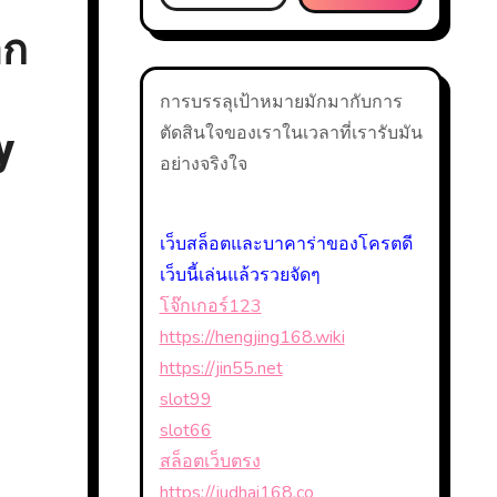
าก
การบรรลุเป้าหมายมักมากับการ
y
ตัดสินใจของเราในเวลาที่เรารับมัน
อย่างจริงใจ
เว็บสล็อตและบาคาร่าของโครตดี
เว็บนี้เล่นแล้วรวยจัดๆ
โจ๊กเกอร์123
https://hengjing168.wiki
https://jin55.net
slot99
slot66
สล็อตเว็บตรง
https://judhai168.co