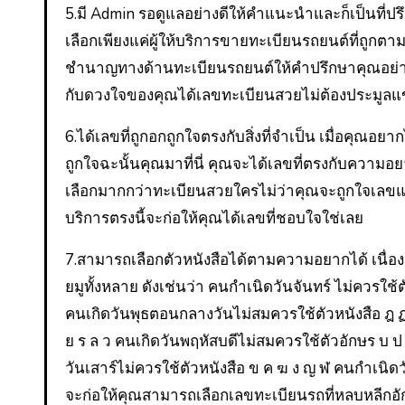
5.มี Admin รอดูแลอย่างดีให้คำแนะนำและก็เป็นที่ปร
เลือกเพียงแค่ผู้ให้บริการขายทะเบียนรถยนต์ที่ถูกตาม
ชำนาญทางด้านทะเบียนรถยนต์ให้คำปรึกษาคุณอย่างยอด
กับดวงใจของคุณได้เลขทะเบียนสวยไม่ต้องประมูลแข่งกั
6.ได้เลขที่ถูกอกถูกใจตรงกับสิ่งที่จำเป็น เมื่อคุณอ
ถูกใจฉะนั้นคุณมาที่นี่ คุณจะได้เลขที่ตรงกับความอย
เลือกมากกว่าทะเบียนสวยใครไม่ว่าคุณจะถูกใจเลขแบบ vi
บริการตรงนี้จะก่อให้คุณได้เลขที่ชอบใจใช่เลย
7.สามารถเลือกตัวหนังสือได้ตามความอยากได้ เนื่อง
ยมูทั้งหลาย ดังเช่นว่า คนกำเนิดวันจันทร์ ไม่ควรใช
คนเกิดวันพุธตอนกลางวันไม่สมควรใช้ตัวหนังสือ ฎ
ย ร ล ว คนเกิดวันพฤหัสบดีไม่สมควรใช้ตัวอักษร บ ป 
วันเสาร์ไม่ควรใช้ตัวหนังสือ ข ค ฆ ง ญ ฬ คนกำเนิดวั
จะก่อให้คุณสามารถเลือกเลขทะเบียนรถที่หลบหลีกอ