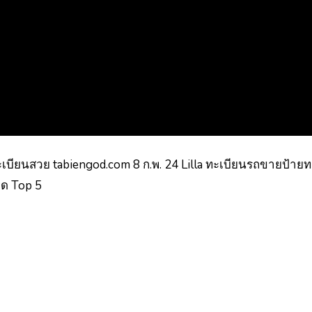
ทะเบียนสวย tabiengod.com 8 ก.พ. 24 Lilla ทะเบียนรถขายป้ายท
ิด Top 5