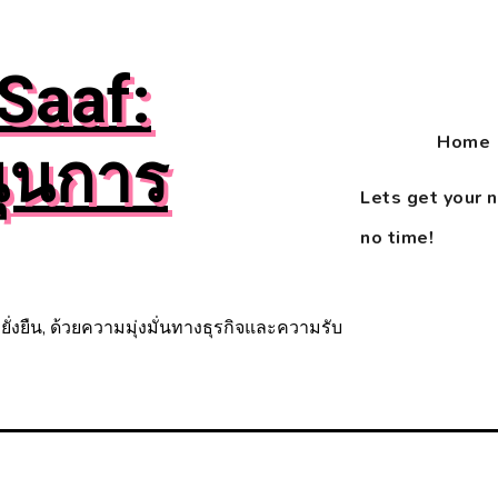
xSaaf:
Home
นุนการ
Lets get your n
no time!
่ยั่งยืน, ด้วยความมุ่งมั่นทางธุรกิจและความรับ