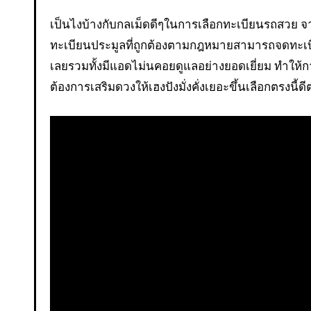
เป็นไงบ้างกับกลเม็ดดีๆในการเลือกทะเบียนรถสวย จาก
ทะเบียนประมูลที่ถูกต้องตามกฎหมายสามารถจดทะเบียน
เลยรวมทั้งมีแอดไม่นคอยดูแลอย่างยอดเยี่ยม ทำให้
ต้องการเสริมดวงให้เฮงปังมั่งคั่งเยอะขึ้นเลือกตรงนี้ดี