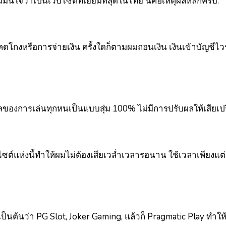
นใจว่าเป็นเว็บไซต์ที่เยี่ยมที่สุดในไทย นี่คือเหตุผลหลักครับ:
งหรือการจ่ายเงิน ครั้งใดก็ตามผมถอนเงิน เงินเข้าบัญชีไวร
ผลของการเล่นทุกหนเป็นแบบสุ่ม 100% ไม่มีการปรับผลให้เสียเป
ซต์แห่งนี้ทำให้ผมไม่ต้องเสียเวล่ำเวลารอนาน ใช้เวลาเพียงแต่
็นต้นว่า PG Slot, Joker Gaming, แล้วก็ Pragmatic Play ทำให้