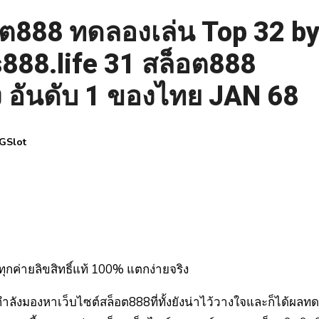
็อต888 ทดลองเล่น Top 32 b
s888.life 31 สล็อต888
 อันดับ 1 ของไทย JAN 68
GSlot
กค่ายลิขสิทธิ์แท้ 100% แตกง่ายจริง
ลังมองหาเว็บไซต์สล็อต888ที่ทั้งยังน่าไว้วางใจและก็ได้ผลท