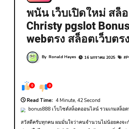
พนัน เว็บเปิดใหม่ สล
Christy pgslot Bonu
webตรง สล็อตเว็บตรง
By
Ronald Hayes
16 มกราคม 2025
#
P
0
0
Read Time:
4 Minute, 42 Second
bonus888 เว็บไซต์สล็อตออนไลน์ รวมเกมสล็อตทุ
สวัสดีครับทุกคน ผมมั่นใจว่าคนจำนวนไม่น้อยคงจะกำ