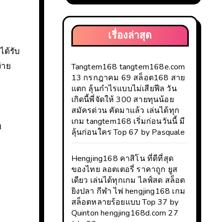
เรื่องล่าสุด
ได้รับ
ง่าย
Tangtem168 tangtem168e.com
13 กรกฎาคม 69 สล็อต168 สาย
แตก ลุ้นกำไรแบบไม่เสียฟีล วัน
เกิดนี้พี่จัดให้ 300 สายทุนน้อย
สมัครด่วน คัดมาแล้ว เล่นได้ทุก
เกม tangtem168 เริ่มก่อนวันนี้ มี
ย
ลุ้นก่อนใคร Top 67 by Pasquale
Hengjing168 คาสิโน ที่ดีที่สุด
ของไทย ลอตเตอรี่ ราคาถูก ยูส
เดียว เล่นได้ทุกเกม ไลฟ์สด สล็อต
ยิงปลา กีฬา ไพ่ hengjing168 เกม
สล็อตหลายร้อยแบบ Top 37 by
Quinton hengjing168d.com 27