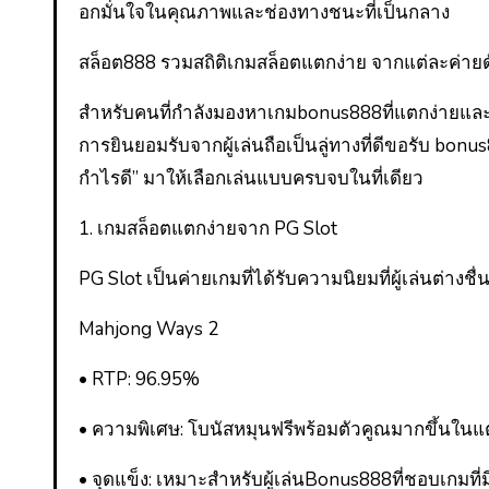
อกมั่นใจในคุณภาพและช่องทางชนะที่เป็นกลาง
สล็อต888 รวมสถิติเกมสล็อตแตกง่าย จากแต่ละค่าย
สำหรับคนที่กำลังมองหาเกมbonus888ที่แตกง่ายและได
การยินยอมรับจากผู้เล่นถือเป็นลู่ทางที่ดีขอรับ bonus
กำไรดี” มาให้เลือกเล่นแบบครบจบในที่เดียว
1. เกมสล็อตแตกง่ายจาก PG Slot
PG Slot เป็นค่ายเกมที่ได้รับความนิยมที่ผู้เล่นต่า
Mahjong Ways 2
• RTP: 96.95%
• ความพิเศษ: โบนัสหมุนฟรีพร้อมตัวคูณมากขึ้นในแ
• จุดแข็ง: เหมาะสำหรับผู้เล่นBonus888ที่ชอบเกมท