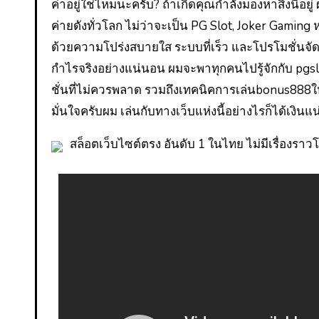
ค่าอยู่ใช่ไหมนะครับ? ถ้าเกิดคุณกำลังมองหาสิ่งนี้อย
ค่ายดังทั่วโลก ไม่ว่าจะเป็น PG Slot, Joker Gaming 
ด้วยความโปร่งสบายใส ระบบที่เร็ว และโปรโมชั่นจัด
กำไรจริงอย่างแน่นอน ผมจะพาทุกคนไปรู้จักกับ pgs
ชั่นที่ไม่ควรพลาด รวมถึงเทคนิคการเล่นbonus888ให
มั่นใจครับผม เล่นกับทางเว็บแห่งนี้อย่างไรก็ได้เงินแน
สล็อตเว็บไซต์ตรง อันดับ 1 ในไทย ไม่มีเรื่องราวโ