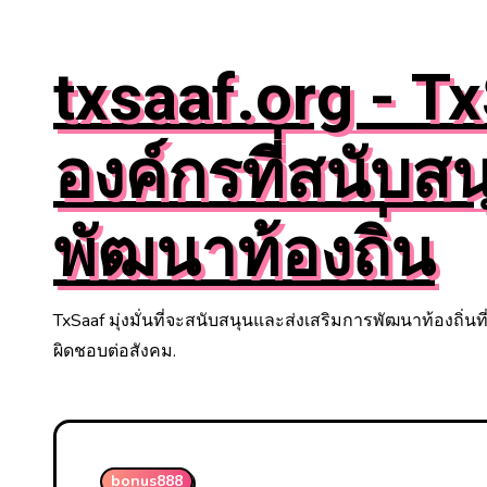
Skip
to
txsaaf.org - T
content
องค์กรที่สนับส
พัฒนาท้องถิ่น
TxSaaf มุ่งมั่นที่จะสนับสนุนและส่งเสริมการพัฒนาท้องถิ่นที
ผิดชอบต่อสังคม.
bonus888