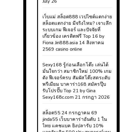
July 26
เว็บแม่ สล็อต888 เวปไซต์แตกง่าย
สล็อตแตกง่าย มีจริงไหม? เจาะลึก
ระบบเกม ฟีเจอร์ และปัจจัยที่
เกี่ยวข้อง เครดิตฟรี Top 16 by
Fiona Jin888.asia 14 สิงหาคม
2569 casino online
Sexy168 รู้ก่อนเลือกโต๊ะ เล่นได้
มั่นใจกว่า สมาชิกใหม่ 100% เกม
ดัง ฟีเจอร์ครบ สัมผัสโต๊ะสดระดับ
พรีเมียม บาคาร่า168 สมัครปุ๊บ
รับโปรปั๊บ Top 21 by Gina
Sexy168c.com 21 กรกฎา 2026
สล็อต55 24 กรกฎาคม 69
jinda55 เว็บบาคาร่าอันดับ 1 ใน
ไทย แคชแบค ยิงปลารับ 10%