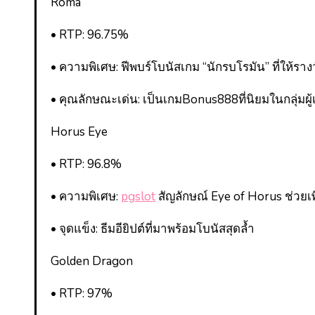
Roma
• RTP: 96.75%
• ความพิเศษ: ฟีพบร์โบนัสเกม “นักรบโรมัน” ที่ให้ราง
• คุณลักษณะเด่น: เป็นเกมBonus888ที่นิยมในกลุ่มผู้
Horus Eye
• RTP: 96.8%
• ความพิเศษ:
pgslot
สัญลักษณ์ Eye of Horus ช่วยเ
• จุดแข็ง: ธีมอียิปต์ที่มาพร้อมโบนัสสุดล้ำ
Golden Dragon
• RTP: 97%