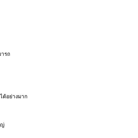
ามารถ
ณได้อย่างมาก
ญ่