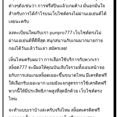
ต่างๆดังเช่นว่า การฟรีสปินแล้วเกมค้าง มั่นอกมั่นใจ
สำหรับการได้กำไรบนเว็บไซต์ตรงไม่ผ่านเอเย่นต์ได้
เลยนะครับ
ลงทะเบียนใหม่กับเรา punpro777 เว็บไซต์ตรงไม่
ผ่านเอเย่นต์ที่ดีที่สุด สนุกสนานกับเกมมากมายก่าย
กองได้วันแล้ววันเล่า สมัครเลย!
เห็นไหมครับผมว่า การเลือกใช้บริการกับพวกเรา
สล็อต777 จะมีผลให้คุณบันเทิงใจรวมทั้งเอนหน้าจอ
ยกับการเล่นเกมสล็อตเยอะขึ้นขนาดไหน มีเครดิตฟรี
ให้เลือกรับเยอะมาก แถมยังแจกสูตรการใช้เครดิตฟรี
พวกนี้ให้มีประสิทธิภาพสูงที่สุดอีกด้วย เว็บไซต์ตรง
ไหน
จะทำแบบเราบ้างล่ะครับจริงไหม สล็อตเครดิตฟรี