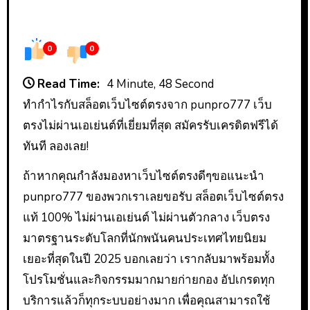
0
0
Read Time:
4 Minute, 48 Second
ทำกำไรกับสล็อตเว็บไซต์ตรงจาก punpro777 เว็บ
ตรงไม่ผ่านเอเย่นต์ที่เยี่ยมที่สุด สมัครรับเครดิตฟรีได้
ทันที ลองเลย!
ถ้าหากคุณกำลังมองหาเว็บไซต์ตรงดีๆขอแนะนำ
punpro777 ของพวกเราเลยขอรับ สล็อตเว็บไซต์ตรง
แท้ 100% ไม่ผ่านเอเย่นต์ ไม่ผ่านตัวกลาง เว็บตรง
มาตรฐานระดับโลกที่นักพนันคนประเทศไทยนิยม
เยอะที่สุดในปี 2025 บอกเลยว่า เรากลับมาพร้อมทั้ง
โปรโมชั่นและกิจกรรมมากมายก่ายกอง อัปเกรดทุก
บริการแล้วก็ทุกระบบอย่างมาก เพื่อคุณสามารถใช้