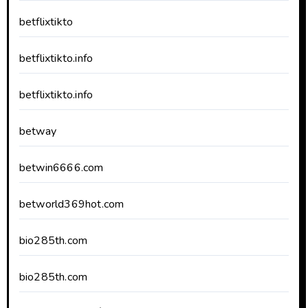
betflixtikto
betflixtikto.info
betflixtikto.info
betway
betwin6666.com
betworld369hot.com
bio285th.com
bio285th.com