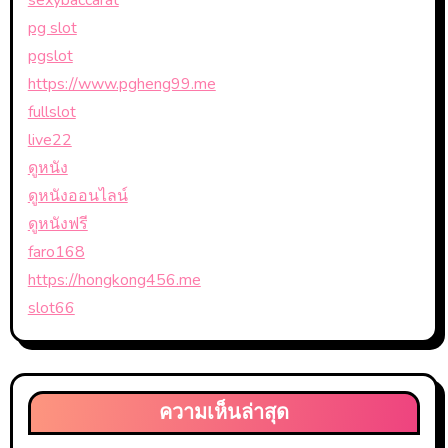
sexybaccarat
pg slot
pgslot
https://www.pgheng99.me
fullslot
live22
ดูหนัง
ดูหนังออนไลน์
ดูหนังฟรี
faro168
https://hongkong456.me
slot66
ความเห็นล่าสุด