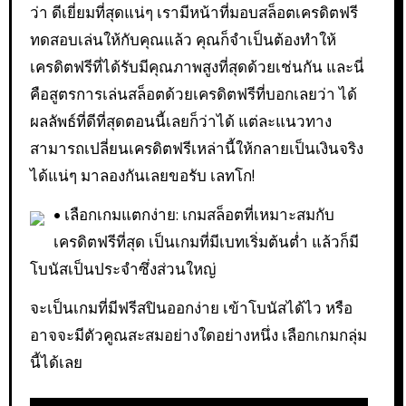
ว่า ดีเยี่ยมที่สุดแน่ๆ เรามีหน้าที่มอบสล็อตเครดิตฟรี
ทดสอบเล่นให้กับคุณแล้ว คุณก็จำเป็นต้องทำให้
เครดิตฟรีที่ได้รับมีคุณภาพสูงที่สุดด้วยเช่นกัน และนี่
คือสูตรการเล่นสล็อตด้วยเครดิตฟรีที่บอกเลยว่า ได้
ผลลัพธ์ที่ดีที่สุดตอนนี้เลยก็ว่าได้ แต่ละแนวทาง
สามารถเปลี่ยนเครดิตฟรีเหล่านี้ให้กลายเป็นเงินจริง
ได้แน่ๆ มาลองกันเลยขอรับ เลทโก!
• เลือกเกมแตกง่าย: เกมสล็อตที่เหมาะสมกับ
เครดิตฟรีที่สุด เป็นเกมที่มีเบทเริ่มต้นต่ำ แล้วก็มี
โบนัสเป็นประจำซึ่งส่วนใหญ่
จะเป็นเกมที่มีฟรีสปินออกง่าย เข้าโบนัสได้ไว หรือ
อาจจะมีตัวคูณสะสมอย่างใดอย่างหนึ่ง เลือกเกมกลุ่ม
นี้ได้เลย