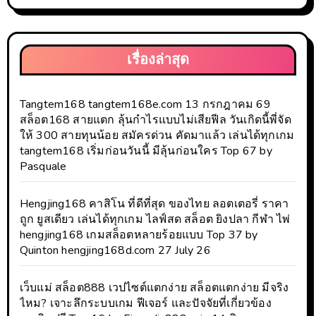
เรื่องล่าสุด
Tangtem168 tangtem168e.com 13 กรกฎาคม 69
สล็อต168 สายแตก ลุ้นกำไรแบบไม่เสียฟีล วันเกิดนี้พี่จัด
ให้ 300 สายทุนน้อย สมัครด่วน คัดมาแล้ว เล่นได้ทุกเกม
tangtem168 เริ่มก่อนวันนี้ มีลุ้นก่อนใคร Top 67 by
Pasquale
Hengjing168 คาสิโน ที่ดีที่สุด ของไทย ลอตเตอรี่ ราคา
ถูก ยูสเดียว เล่นได้ทุกเกม ไลฟ์สด สล็อต ยิงปลา กีฬา ไพ่
hengjing168 เกมสล็อตหลายร้อยแบบ Top 37 by
Quinton hengjing168d.com 27 July 26
เว็บแม่ สล็อต888 เวปไซต์แตกง่าย สล็อตแตกง่าย มีจริง
ไหม? เจาะลึกระบบเกม ฟีเจอร์ และปัจจัยที่เกี่ยวข้อง