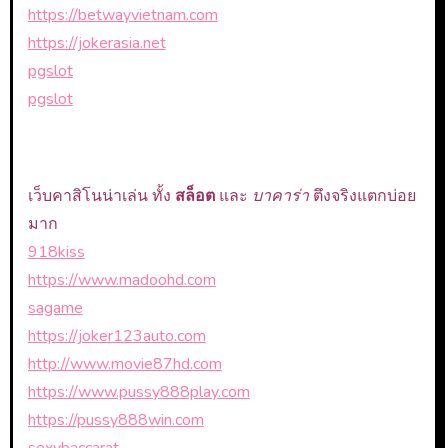
https://betwayvietnam.com
https://jokerasia.net
pgslot
pgslot
เว็บคาสิโนน่าเล่น ทั้ง
สล็อต
และ
บาคาร่า
ตึงจริงแตกบ่อย
มาก
918kiss
https://www.madoohd.com
sagame
https://joker123auto.com
http://www.movie87hd.com
https://www.pussy888play.com
https://pussy888win.com