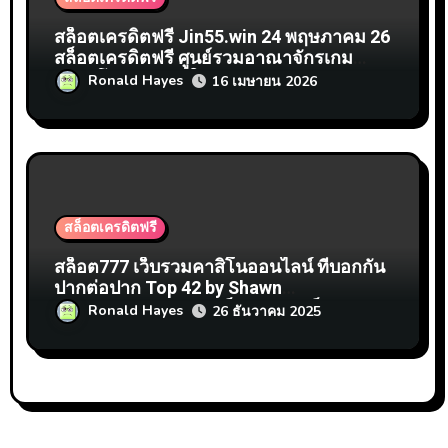
สล็อตเครดิตฟรี Jin55.win 24 พฤษภาคม 26
สล็อตเครดิตฟรี ศูนย์รวมอาณาจักรเกม
ระดับโลก สมาชิกใหม่รับ 50% ฝาก-ถอน
Ronald Hayes
16 เมษายน 2026
รวดเร็ว คุ้นค่าต่อการลงทุน สล็อต55 เล่นที่นี่
รวยเร็ว ไม่ขายฝัน Top 22 by Bertha
สล็อตเครดิตฟรี
สล็อต777 เว็บรวมคาสิโนออนไลน์ ที่บอกกัน
ปากต่อปาก Top 42 by Shawn
punpro777.art แคชแบ็ค 5,000 สล็อต
Ronald Hayes
26 ธันวาคม 2025
ทดลองเล่นฟรี เว็บตรง จ่ายจริง สล็อต777
สมัครง่ายไม่กี่ขั้น 26 มกรา 26