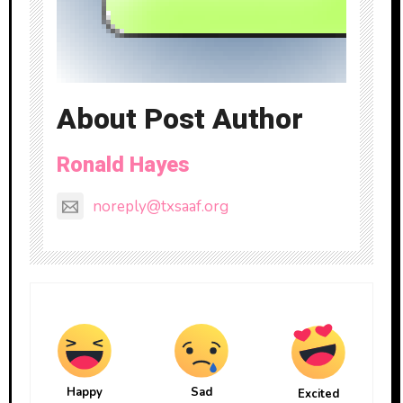
About Post Author
Ronald Hayes
noreply@txsaaf.org
Happy
Sad
Excited