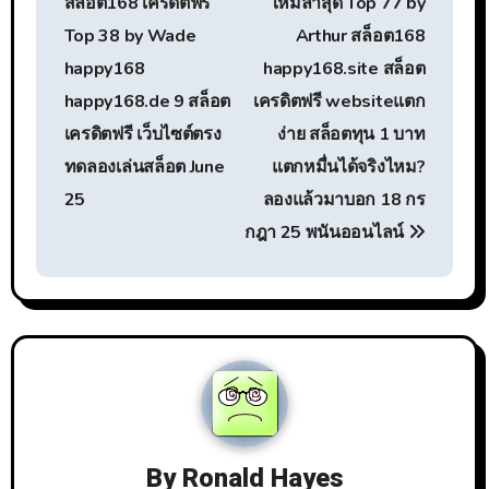
สล็อต168 เครดิตฟรี
ใหม่ล่าสุด Top 77 by
Top 38 by Wade
Arthur สล็อต168
happy168
happy168.site สล็อต
happy168.de 9 สล็อต
เครดิตฟรี websiteแตก
เครดิตฟรี เว็บไซต์ตรง
ง่าย สล็อตทุน 1 บาท
ทดลองเล่นสล็อต June
แตกหมื่นได้จริงไหม?
25
ลองแล้วมาบอก 18 กร
กฎา 25 พนันออนไลน์
By
Ronald Hayes