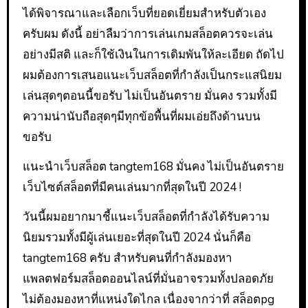
ได้พิจารณาและเลือกเว็บที่ยอดเยี่ยมสำหรับตัวเอง
ครับผม ดังนี้ อย่าลืมว่าการเล่นเกมสล็อตควรจะเล่น
อย่างมีสติ และก็ใช้เงินในการเดิมพันให้ละเอียด ถัดไป
ผมต้องการเสนอแนะเว็บสล็อตที่กำลังเป็นกระแสนิยม
เล่นสุดๆตอนนี้ขอรับ ไม่เป็นอันตราย มั่นคง รวมทั้งมี
ความน่านับถือสุดๆมีทุกข้อพื้นที่ผมเอ่ยถึงด้านบน
ขอรับ
แนะนำเว็บสล็อต tangtem168 มั่นคง ไม่เป็นอันตราย
เว็บไซต์สล็อตที่มีคนเล่นมากที่สุดในปี 2024 !
วันนี้ผมอยากมาชี้แนะเว็บสล็อตที่กำลังได้รับความ
นิยมรวมทั้งมีผู้เล่นเยอะที่สุดในปี 2024 นั่นก็คือ
tangtem168 ครับ สำหรับคนที่กำลังมองหา
แพลตฟอร์มสล็อตออนไลน์ที่มั่นอาจรวมทั้งปลอดภัย
ไม่ต้องมองหาที่แหน่งใดไกล เนื่องจากว่าที่ สล็อตpg