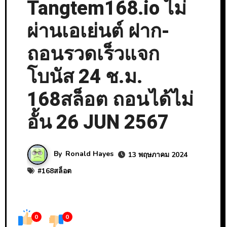
Tangtem168.io ไม่
ผ่านเอเย่นต์ ฝาก-
ถอนรวดเร็วแจก
โบนัส 24 ช.ม.
168สล็อต ถอนได้ไม่
อั้น 26 JUN 2567
By
Ronald Hayes
13 พฤษภาคม 2024
#
168สล็อต
0
0