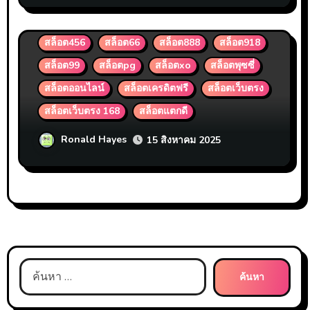
สล็อต webแตกง่าย รวมเกม pgslot แตก
ปั่นสล็อต
ฟลูสล็อตพีจี
สล็อต
สล็อต168
หนัก RTP สูง เล่นยังไงก็คุ้ม OCT 2568
สล็อต456
สล็อต66
สล็อต888
สล็อต918
สล็อต99
สล็อตpg
สล็อตxo
สล็อตพุซซี่
สล็อตออนไลน์
สล็อตเครดิตฟรี
สล็อตเว็บตรง
สล็อตเว็บตรง 168
สล็อตแตกดี
เว็บใหญ่ 188betth ใหม่ล่าสุด Top 30 by
Ronald Hayes
15 สิงหาคม 2025
Archer 188bet 188Betthb.com สล็อต
เว็บไซต์ใหญ่ สล็อตแตกหนัก วันนี้ แจ็คพอต
แตกรัวๆ 28 August 25 คาสิโนออนไลน์
ค้นหา
สำหรับ: