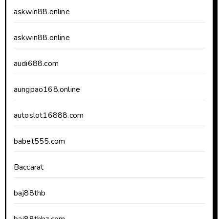
askwin88.online
askwin88.online
audi688.com
aungpao168.online
autoslot16888.com
babet555.com
Baccarat
baj88thb