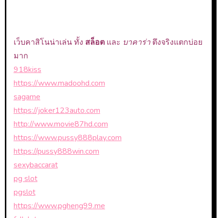
เว็บคาสิโนน่าเล่น ทั้ง
สล็อต
และ
บาคาร่า
ตึงจริงแตกบ่อย
มาก
918kiss
https://www.madoohd.com
sagame
https://joker123auto.com
http://www.movie87hd.com
https://www.pussy888play.com
https://pussy888win.com
sexybaccarat
pg slot
pgslot
https://www.pgheng99.me