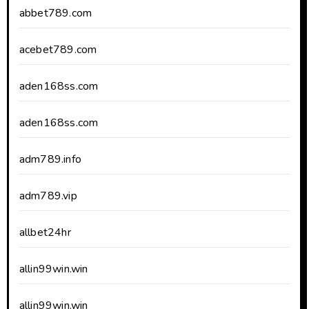
abbet789.com
acebet789.com
aden168ss.com
aden168ss.com
adm789.info
adm789.vip
allbet24hr
allin99win.win
allin99win.win