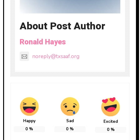
About Post Author
Ronald Hayes
noreply@txsaaf.org
Happy
Sad
Excited
0
%
0
%
0
%