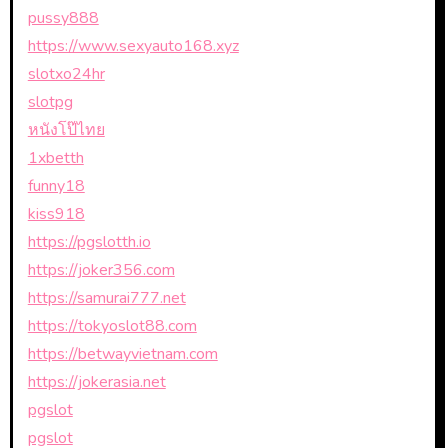
pussy888
https://www.sexyauto168.xyz
slotxo24hr
slotpg
หนังโป๊ไทย
1xbetth
funny18
kiss918
https://pgslotth.io
https://joker356.com
https://samurai777.net
https://tokyoslot88.com
https://betwayvietnam.com
https://jokerasia.net
pgslot
pgslot