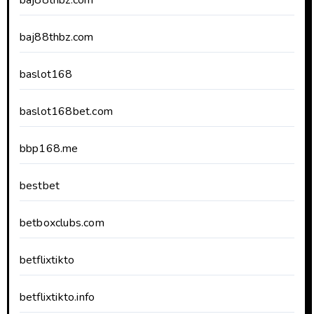
baj88thbz.com
baj88thbz.com
baslot168
baslot168bet.com
bbp168.me
bestbet
betboxclubs.com
betflixtikto
betflixtikto.info