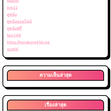
fullslot
live22
ดูหนัง
ดูหนังออนไลน์
ดูหนังฟรี
faro168
https://hongkong456.me
slot66
ความเห็นล่าสุด
เรื่องล่าสุด