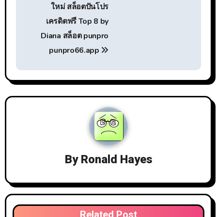
ใหม่ สล็อตปันโปร
เครดิตฟรี Top 8 by
Diana สล็อต punpro
punpro66.app
By
Ronald Hayes
Related Post