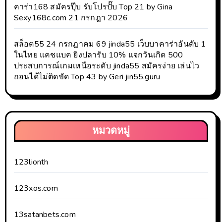
คาร่า168 สมัครปุ๊บ รับโปรปั๊บ Top 21 by Gina
Sexy168c.com 21 กรกฎา 2026
สล็อต55 24 กรกฎาคม 69 jinda55 เว็บบาคาร่าอันดับ 1
ในไทย แคชแบค ยิงปลารับ 10% แจกวันเกิด 500
ประสบการณ์เกมเหนือระดับ jinda55 สมัครง่าย เล่นไว
ถอนได้ไม่ติดขัด Top 43 by Geri jin55.guru
หมวดหมู่
123lionth
123xos.com
13satanbets.com