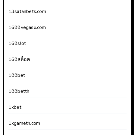
13satanbets.com
1688vegasx.com
168slot
168สล็อต
188bet
188betth
1xbet
1xgameth.com