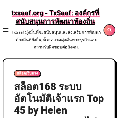
Skip
to
txsaaf.org - TxSaaf: องค์กรที่
content
สนับสนุนการพัฒนาท้องถิ่น
TxSaaf มุ่งมั่นที่จะสนับสนุนและส่งเสริมการพัฒนา
ท้องถิ่นที่ยั่งยืน, ด้วยความมุ่งมั่นทางธุรกิจและ
ความรับผิดชอบต่อสังคม.
สล็อตเว็บตรง
สล็อต168 ระบบ
อัตโนมัติเจ้าแรก Top
45 by Helen