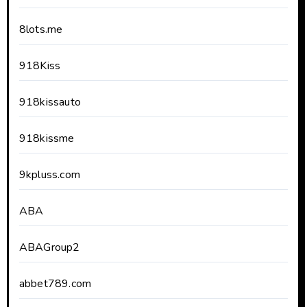
8lots.me
918Kiss
918kissauto
918kissme
9kpluss.com
ABA
ABAGroup2
abbet789.com