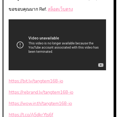
ขอขอบคุณมาก Ref.
สล็อตเว็บตรง
https://bit.ly/tangtem168-io
https://rebrand.ly/tangtem168-io
https://wow.in.th/tangtem168-io
https://t.co/A5dkrYts6f