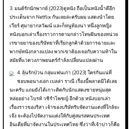
3. มนต์รักนักพากย์ (2023)ดูหนัง ถือเป็นหนังน้ำดีอีก
ประเด็นจาก Netflix กันเลยล่ะครับผม แสดงนำโดย
เวียร์ ศุมายากลวัฒน์ และก็หนูท้องนา หนึ่งลูกหญิง
หนังบอกเล่าเรื่องราวการตามกล่าวโทษฝันของหน่วย
เรขายยาของบริษัทยาที่เรียกลูกค้าด้วยการฉายและ
พากษ์หนังกลางแปลง พวกเขาต้องเจอกับความท้าใน
สมัยที่แวดวงภาพยนตร์กำลังเปลี่ยนแปลงผ่าน
4. ลุ้นรักป่วน กลุ่มแฟนเก่า (2023) ใครกันแน่ที่
ชอบพอนางเอก เบลล่า ราณี เรื่องนี้พลาดมิได้เลย
นะครับ แถมยังได้เกาะติดกับนักแสดงชายหนุ่มสุด
หล่ออย่าง ไบรท์ วชิรำไพชญ์ อีกด้วย หนังบอกเล่า
เรื่องราวของริสา เจ้าของบริษัทรับจัดงานแต่งที่ใกล้จะ
เจ๊ง จะต้องไปจัดงานแต่งให้กับคู่สมรสคนประเทศ
อินเดียที่มาจัดงานในประเทศไทย ซึ่งว่าที่เจ้าบ่าวก็คือ