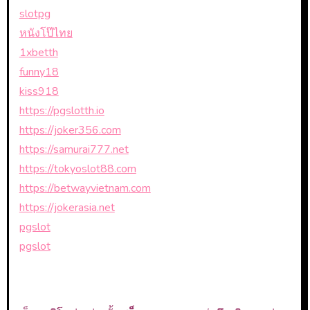
slotpg
หนังโป๊ไทย
1xbetth
funny18
kiss918
https://pgslotth.io
https://joker356.com
https://samurai777.net
https://tokyoslot88.com
https://betwayvietnam.com
https://jokerasia.net
pgslot
pgslot