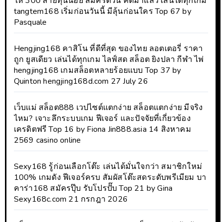
ให้ 300 สายทุนน้อย สมัครด่วน คัดมาแล้ว เล่นได้ทุกเกม
tangtem168 เริ่มก่อนวันนี้ มีลุ้นก่อนใคร Top 67 by
Pasquale
Hengjing168 คาสิโน ที่ดีที่สุด ของไทย ลอตเตอรี่ ราคา
ถูก ยูสเดียว เล่นได้ทุกเกม ไลฟ์สด สล็อต ยิงปลา กีฬา ไพ่
hengjing168 เกมสล็อตหลายร้อยแบบ Top 37 by
Quinton hengjing168d.com 27 July 26
เว็บแม่ สล็อต888 เวปไซต์แตกง่าย สล็อตแตกง่าย มีจริง
ไหม? เจาะลึกระบบเกม ฟีเจอร์ และปัจจัยที่เกี่ยวข้อง
เครดิตฟรี Top 16 by Fiona Jin888.asia 14 สิงหาคม
2569 casino online
Sexy168 รู้ก่อนเลือกโต๊ะ เล่นได้มั่นใจกว่า สมาชิกใหม่
100% เกมดัง ฟีเจอร์ครบ สัมผัสโต๊ะสดระดับพรีเมียม บา
คาร่า168 สมัครปุ๊บ รับโปรปั๊บ Top 21 by Gina
Sexy168c.com 21 กรกฎา 2026