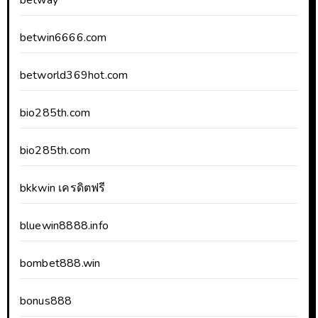
betway
betwin6666.com
betworld369hot.com
bio285th.com
bio285th.com
bkkwin เครดิตฟรี
bluewin8888.info
bombet888.win
bonus888