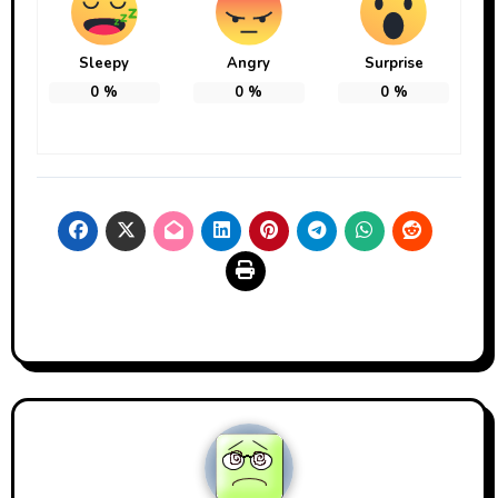
Sleepy
Angry
Surprise
0
%
0
%
0
%