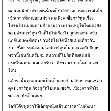
ถึงตัวจะเป็นผู้ใหญ่ แต่หัวใจของพวกเราเด็กเสมอ
ตอนผมนึกถึงประเด็นนี้ ผมก็รำลึกถึงสถานะการณ์เมื่อ
เช้าเวลาที่ผมบอกแม่ว่า ผมเพิ่งจะซื้อการ์ตูนเรื่อง
โปรดไป แม่ผมถามคำถามว่า เพราะเหตุใดโตแล้วยัง
ชอบอ่านการ์ตูน มันก็ไม่ใช่เรื่องไม่ถูกหรอกนะครับ
แต่ก็แอบตะขิดตะข่วนจิตใจเล็กน้อยแบบเดียวกัน
ฮ่า… ซึ่งการหนังออนไลน์การ์ตูนก็น่าจะเจอกับปัญหา
พวกนี้เช่นกันครับผม คนถามก็ไม่ผิดที่สงสัย แม้
กระนั้นผมบอกเลยขอรับว่า ถึงพวกเราจะโตมากแค่
ไหน
แม้กระนั้นทุกคนเคยเป็นเด็กมากก่อน ถ้าหากคุณชอบ
ดูหนังการ์ตูน ก็จงดูถัดไปเหอะขอรับ เนื่องจากหัวใจ
ของเรายังเด็กเสมอ
ไลฟ์โค้ชพูดว่าให้เลิกดูหนังแล้วเอาเวลาไปพัฒนา