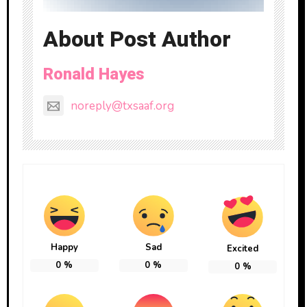
About Post Author
Ronald Hayes
noreply@txsaaf.org
Happy
Sad
Excited
0
%
0
%
0
%