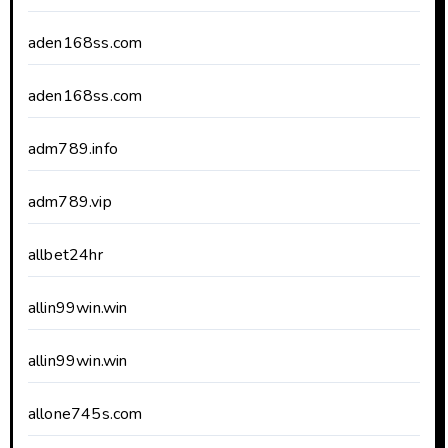
aden168ss.com
aden168ss.com
adm789.info
adm789.vip
allbet24hr
allin99win.win
allin99win.win
allone745s.com