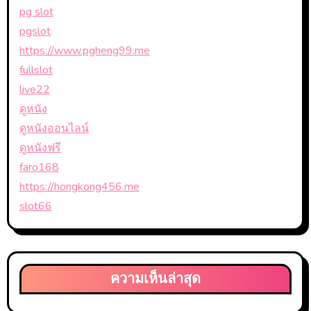
pg slot
pgslot
https://www.pgheng99.me
fullslot
live22
ดูหนัง
ดูหนังออนไลน์
ดูหนังฟรี
faro168
https://hongkong456.me
slot66
ความเห็นล่าสุด