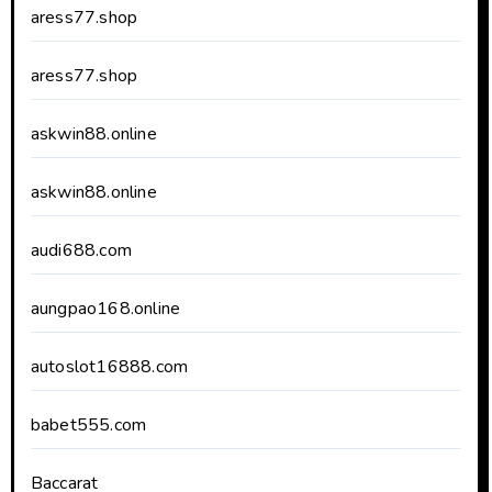
aress77.shop
aress77.shop
askwin88.online
askwin88.online
audi688.com
aungpao168.online
autoslot16888.com
babet555.com
Baccarat