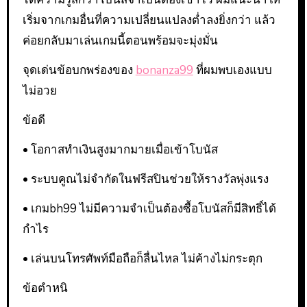
เริ่มจากเกมอื่นที่ความเปลี่ยนแปลงต่ำลงยิ่งกว่า แล้ว
ค่อยกลับมาเล่นเกมนี้ตอนพร้อมจะมุ่งมั่น
จุดเด่นข้อบกพร่องของ
bonanza99
ที่ผมพบเองแบบ
ไม่อวย
ข้อดี
• โอกาสทำเงินสูงมากมายเมื่อเข้าโบนัส
• ระบบคูณไม่จำกัดในฟรีสปินช่วยให้รางวัลพุ่งแรง
• เกมbh99 ไม่มีความจำเป็นต้องซื้อโบนัสก็มีสิทธิ์ได้
กำไร
• เล่นบนโทรศัพท์มือถือก็ลื่นไหล ไม่ค้างไม่กระตุก
ข้อตำหนิ