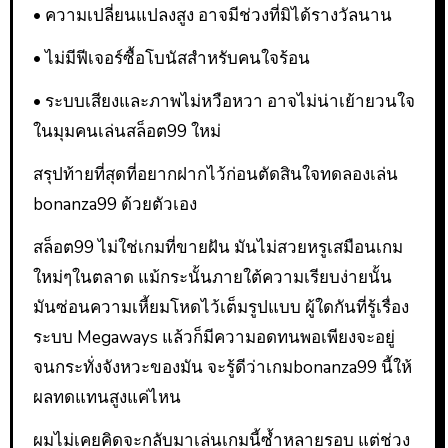
• ความเปลี่ยนแปลงสูง อาจมีช่วงที่มิได้รางวัลนาน
• ไม่มีฟีเจอร์ซื้อโบนัสสำหรับคนใจร้อน
• ระบบเสียงและภาพไม่หวือหวา อาจไม่น่าเย้ายวนใจ
ในมุมคนเล่นสล็อต99 ใหม่
สรุปท้ายที่สุดที่อยากฝากไว้ก่อนตัดสินใจทดลองเล่น
bonanza99 ด้วยตัวเอง
สล็อต99 ไม่ใช่เกมที่ขายฝัน มันไม่สวยหรูเสมือนเกม
ใหม่ๆในตลาด แม้กระนั้นภายใต้ความเรียบง่ายนั้น
มันซ่อนความเหี้ยมโหดไว้เต็มรูปแบบ ผู้ใดกันที่รู้เรื่อง
ระบบ Megaways แล้วก็มีความอดทนพอเพียงจะอยู่
จนกระทั่งจังหวะของมัน จะรู้ดีว่าเกมbonanza99 นี้ให้
ผลทดแทนสูงแค่ไหน
ผมไม่เคยคิดจะกลับมาเล่นเกมนี้ซ้ำหลายรอบ แต่ช่วง