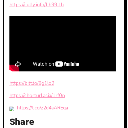
https://cutly.info/bh99-th
https://bitt.to/8g1lo2
https://shorturl.asia/1rf0n
https://t.co/z2d4aAREqa
Share