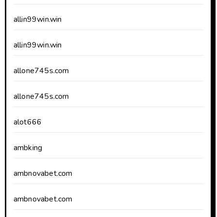
allin99win.win
allin99win.win
allone745s.com
allone745s.com
alot666
ambking
ambnovabet.com
ambnovabet.com