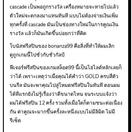
cascade เป็นพอถูกรางวัล เครื่องหมายจะหายไปแล้ว
ตัวใหม่จะตกลงมาแทนทันที แบบไม่ต้องจ่ายเงินเพิ่ม
ทุกครั้งที่ cascade มันเป็นช่องทางใหม่ในการคูณเงิน
รางวัล แล้วก็มันเกิดขึ้นบ่อยกว่าที่คิด
โบนัสฟรีสปินของ bonanza99 คือสิ่งที่ทำให้ผมเลิก
ดูถูกเกมนี้ไปชั่วกับชั่วกัลป์
ฟีเจอร์ฟรีสปินของเกมสล็อต99 นี้เป็นไฮไลต์หลักเลยก็
ว่าได้ เพราะเหตุว่าเมื่อคุณได้คำว่า GOLD ครบสี่ตัว
บนรีล มันจะพาคุณไปสู่โหมดฟรีสปินในทันที ตอนผม
ได้ทีแรกยังไม่รู้เรื่องว่าดีขนาดไหน จนระบบแจ้งว่า
ผมได้ฟรีสปิน 12 ครั้ง รวมทั้งเมื่อใดก็ตามชนะต่อเนื่อง
กัน ค่าคูณจะมากขึ้นครั้งละหนึ่งแบบไม่มีลิมิต ไม่มี
รีเซ็ต