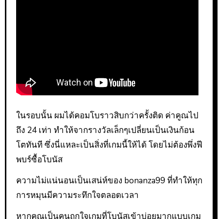
ในรอบนั้น ผมได้คอมโบราวสิบกว่าครั้งติด ค่าคูณไป
ถึง 24 เท่า ทำให้จากรางวัลเล็กๆเปลี่ยนเป็นเงินก้อน
โตทันที ซึ่งนี่แหละเป็นสิ่งที่เกมนี้ให้ได้ โดยไม่ต้องพึ่งฟี
พบร์ซื้อโบนัส
ความไม่แน่นอนเป็นเสน่ห์ของ bonanza99 ที่ทำให้ทุก
การหมุนมีความระทึกใจตลอดเวลา
หากคุณเป็นคนถูกใจเกมที่โบนัสเข้าบ่อยมากแบบเกม