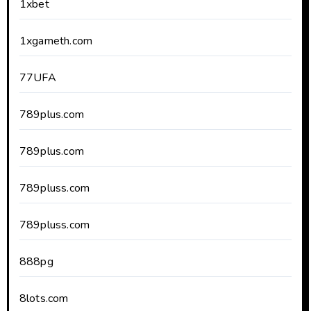
1xbet
1xgameth.com
77UFA
789plus.com
789plus.com
789pluss.com
789pluss.com
888pg
8lots.com