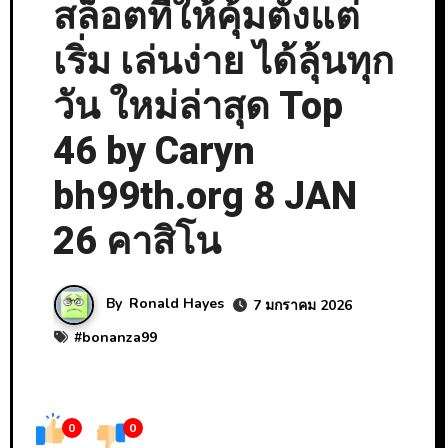
สล็อตที่ให้คุ้มตั้งแต่
เริ่ม เล่นง่าย ได้ลุ้นทุก
วัน ใหม่ล่าสุด Top
46 by Caryn
bh99th.org 8 JAN
26 คาสิโน
By
Ronald Hayes
7 มกราคม 2026
#
bonanza99
0
0