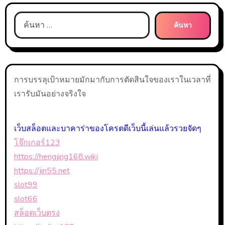
ค้นหา
สำหรับ:
การบรรลุเป้าหมายมักมากับการตัดสินใจของเราในเวลาที่
เรารับมันอย่างจริงใจ
เว็บสล็อตและบาคาร่าของโครตดีเว็บนี้เล่นแล้วรวยจัดๆ
โจ๊กเกอร์123
https://hengjing168.wiki
https://jin55.net
slot99
slot66
สล็อตเว็บตรง