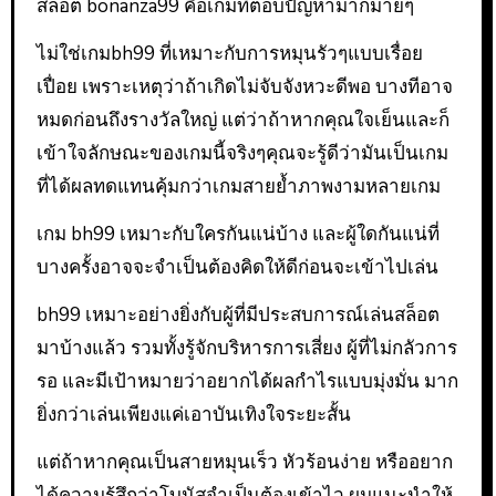
สล็อต bonanza99 คือเกมที่ตอบปัญหามากมายๆ
ไม่ใช่เกมbh99 ที่เหมาะกับการหมุนรัวๆแบบเรื่อย
เปื่อย เพราะเหตุว่าถ้าเกิดไม่จับจังหวะดีพอ บางทีอาจ
หมดก่อนถึงรางวัลใหญ่ แต่ว่าถ้าหากคุณใจเย็นและก็
เข้าใจลักษณะของเกมนี้จริงๆคุณจะรู้ดีว่ามันเป็นเกม
ที่ได้ผลทดแทนคุ้มกว่าเกมสายย้ำภาพงามหลายเกม
เกม bh99 เหมาะกับใครกันแน่บ้าง และผู้ใดกันแน่ที่
บางครั้งอาจจะจำเป็นต้องคิดให้ดีก่อนจะเข้าไปเล่น
bh99 เหมาะอย่างยิ่งกับผู้ที่มีประสบการณ์เล่นสล็อต
มาบ้างแล้ว รวมทั้งรู้จักบริหารการเสี่ยง ผู้ที่ไม่กลัวการ
รอ และมีเป้าหมายว่าอยากได้ผลกำไรแบบมุ่งมั่น มาก
ยิ่งกว่าเล่นเพียงแค่เอาบันเทิงใจระยะสั้น
แต่ถ้าหากคุณเป็นสายหมุนเร็ว หัวร้อนง่าย หรืออยาก
ได้ความรู้สึกว่าโบนัสจำเป็นต้องเข้าไว ผมแนะนำให้