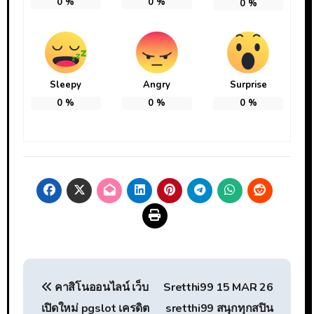
0
%
0
%
0
%
Sleepy
Angry
Surprise
0
%
0
%
0
%
แนะแนว
คาสิโนออนไลน์ เว็บ
Sretthi99 15 MAR 26
เรื่อง
เปิดใหม่ pgslot เครดิต
sretthi99 สนุกทุกสปิน