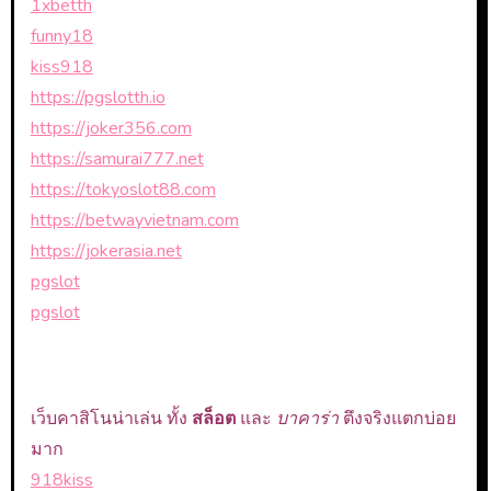
1xbetth
funny18
kiss918
https://pgslotth.io
https://joker356.com
https://samurai777.net
https://tokyoslot88.com
https://betwayvietnam.com
https://jokerasia.net
pgslot
pgslot
เว็บคาสิโนน่าเล่น ทั้ง
สล็อต
และ
บาคาร่า
ตึงจริงแตกบ่อย
มาก
918kiss