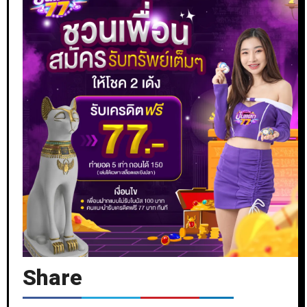
Share