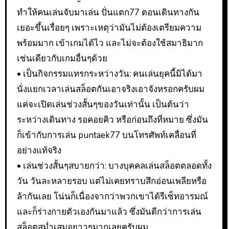
ทำให้คนเล่นจับมาเล่น ปั่นแตก77 ตอนเดินทางกัน
เยอะขึ้นเรื่อยๆ เพราะเหตุว่ามันไม่ต้องเตรียมความ
พร้อมมาก เข้าเกมได้ไว และไม่จะต้องใช้สมาธิมาก
เช่นเดียวกับเกมอื่นๆด้วย
• เป็นกิจกรรมแทรกระหว่างวัน: คนเล่นยุคนี้มิได้มา
นั่งแยกเวลาเล่นสล็อตกันเอาจริงเอาจังหรอกครับผม
แค่จะเปิดเล่นช่วงสั้นๆของวันเท่านั้น เป็นต้นว่า
ระหว่างเดินทาง รอคอยคิว หรือก่อนถึงที่หมาย ซึ่งมัน
ก็เข้ากับการเล่น puntaek77 บนโทรศัพท์เคลื่อนที่
อย่างแท้จริง
• เล่นช่วงสั้นๆสบายกว่า: บางบุคคลเล่นสล็อตตลอดทั้ง
วัน วันละหลายรอบ แต่ไม่เคยทราบสึกอ่อนเพลียหรือ
ล้ากันเลย โน่นก็เนื่องจากว่าพวกเขาได้รีเซ็ทอารมณ์
และก็ร่างกายตัวเองกันมาแล้ว ซึ่งมันดีกว่าการเล่น
สล็อตสม่ำเสมอยาวๆมากเลยครับผม