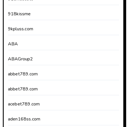
918kissme
9kpluss.com
ABA
ABAGroup2
abbet789.com
abbet789.com
acebet789.com
aden168ss.com