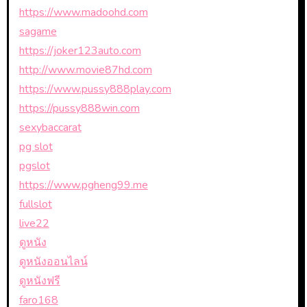
https://www.madoohd.com
sagame
https://joker123auto.com
http://www.movie87hd.com
https://www.pussy888play.com
https://pussy888win.com
sexybaccarat
pg slot
pgslot
https://www.pgheng99.me
fullslot
live22
ดูหนัง
ดูหนังออนไลน์
ดูหนังฟรี
faro168