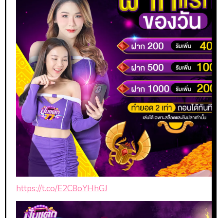
https://t.co/E2C8oYHhGJ