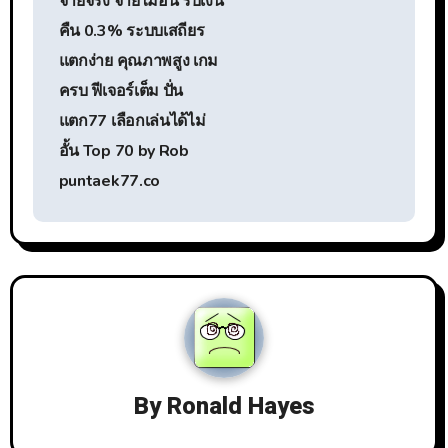
จ่ายจริง จ่ายไม่อั้น รับเงิน
คืน 0.3% ระบบเสถียร
แตกง่าย คุณภาพสูง เกม
ครบ ฟีเจอร์เต็ม ปั่น
แตก77 เลือกเล่นได้ไม่
อั้น Top 70 by Rob
puntaek77.co
By
Ronald Hayes