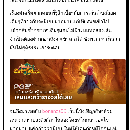
เล่นฟรี แถมได้เล่นเกมใหม่ก่อนใครกันแน่จริง
เรื่องมันเริ่มจากตอนที่รู้สึกเบื่อๆกับการเล่นเว็บสล็อต
เดิมๆที่ราวกับจะมีเกมมากมายแต่เพียงพอเข้าไป
แล้วกลับซ้ำๆซากๆเดิมๆแถมไม่มีระบบทดลองเล่น
จำเป็นต้องฝากก่อนถึงจะเข้าเกมได้ ซึ่งพวกเราเห็นว่า
มันไม่ยุติธรรมเอาซะเลย
จนถึงมาเจอกับ
bonanza99
เว็บนี้บังเอิญจริงๆด้วย
เหตุว่าสหายส่งลิงก์มาให้ลองโดยที่ไม่กล่าวอะไร
มากมาย แค่กล่าวว่ามีเกมใหม่ให้เล่นก่อนผู้ใดกันแน่