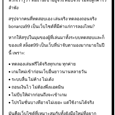
พวกเรารู้ว่า ทีมงานเขาอยู่จริง ตอบจริง ไม่ทิ้งลูกค้าไว้
ลำพัง
สรุปจากคนที่ทดสอบเอง เล่นจริง ทดลองถอนจริง
bonanza99 เป็นเว็บไซต์ที่มีค่าแก่การลองไหม?
หากให้สรุปในมุมของผู้ที่เล่นมาทั้งระบบทดสอบและก็
ของแท้ สล็อต99 เป็นเว็บที่น่าจับตามองมากมายในปี
นี้ เพราะ:
• ทดลองเล่นฟรีได้จริงทุกเกม ทุกค่าย
• เกมใหม่เข้าก่อนเว็บอื่นยาวนานหลายวัน
• ระบบลื่น ไม่ค้าง ไม่เด้ง
• ถอนเงินไว ไม่ต้องพึ่งแอดมิน
• ไม่บีบให้ฝากก่อนถึงจะเข้าเกม
• โปรโมชั่นบางทีอาจไม่เยอะ แต่ใช้งานได้จริง
มันคือเว็บไซต์ที่เหมาะสมกับทั้งยังมือใหม่ที่อยาก