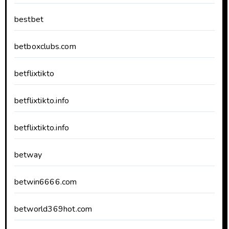
bestbet
betboxclubs.com
betflixtikto
betflixtikto.info
betflixtikto.info
betway
betwin6666.com
betworld369hot.com