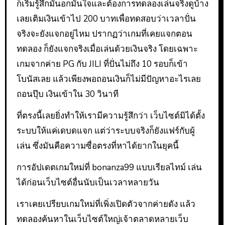
ก็เริ่มรู้สึกมั่นอกมั่นใจและต้องการทดลองเล่นจริงดูบ้าง
เลยเติมเงินเข้าไป 200 บาทเพื่อทดสอบว่าเวลาปั่น
จริงจะยังแจกอยู่ไหม ปรากฏว่าเกมที่เคยแจกตอน
ทดลอง ก็ยังแจกจริงเมื่อเล่นด้วยเงินจริง โดยเฉพาะ
เกมจากค่าย PG กับ JILI ที่ปั่นไม่ถึง 10 รอบก็เข้า
โบนัสเลย แล้วเพียงพอถอนเงินก็ไม่มีปัญหาอะไรเลย
ถอนปุ๊บ เงินเข้าใน 30 วินาที
ที่ตรงนี้เลยยิ่งทำให้เรามีความรู้สึกว่า เว็บไซต์มิได้ตั้ง
ระบบให้แค่เดบดแจก แต่ว่าระบบจริงก็ยังแฟร์กับผู้
เล่น ซึ่งมันคือความซื่อตรงที่หาได้ยากในยุคนี้
การอัปเดตเกมใหม่ที่ bonanza99 แบบเรียลไทม์ เล่น
ได้ก่อนเว็บไซต์อื่นนับเป็นเวลาหลายวัน
เราเคยเปรียบเกมใหม่ที่เพิ่งเปิดตัวจากค่ายดัง แล้ว
ทดลองค้นหาในเว็บไซต์ใหญ่เจ้าตลาดหลายเว็บ