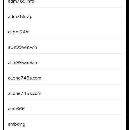
adm789.info
adm789.vip
allbet24hr
allin99win.win
allin99win.win
allone745s.com
allone745s.com
alot666
ambking