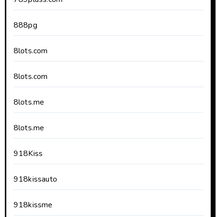
888pg
8lots.com
8lots.com
8lots.me
8lots.me
918Kiss
918kissauto
918kissme