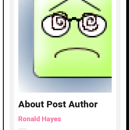
About Post Author
Ronald Hayes