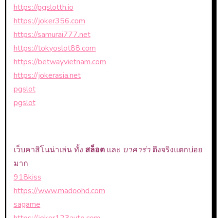
https://pgslotth.io
https://joker356.com
https://samurai777.net
https://tokyoslot88.com
https://betwayvietnam.com
https://jokerasia.net
pgslot
pgslot
เว็บคาสิโนน่าเล่น ทั้ง
สล็อต
และ
บาคาร่า
ตึงจริงแตกบ่อย
มาก
918kiss
https://www.madoohd.com
sagame