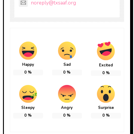
noreply@txsaaf.org
Happy
Sad
Excited
0
%
0
%
0
%
Sleepy
Angry
Surprise
0
%
0
%
0
%