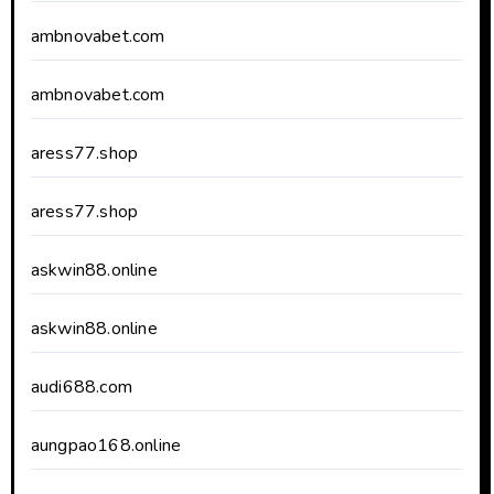
ambnovabet.com
ambnovabet.com
aress77.shop
aress77.shop
askwin88.online
askwin88.online
audi688.com
aungpao168.online