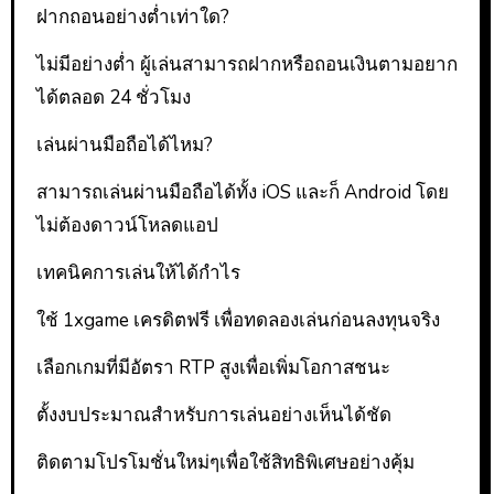
ฝากถอนอย่างต่ำเท่าใด?
ไม่มีอย่างต่ำ ผู้เล่นสามารถฝากหรือถอนเงินตามอยาก
ได้ตลอด 24 ชั่วโมง
เล่นผ่านมือถือได้ไหม?
สามารถเล่นผ่านมือถือได้ทั้ง iOS และก็ Android โดย
ไม่ต้องดาวน์โหลดแอป
เทคนิคการเล่นให้ได้กำไร
ใช้ 1xgame เครดิตฟรี เพื่อทดลองเล่นก่อนลงทุนจริง
เลือกเกมที่มีอัตรา RTP สูงเพื่อเพิ่มโอกาสชนะ
ตั้งงบประมาณสำหรับการเล่นอย่างเห็นได้ชัด
ติดตามโปรโมชั่นใหม่ๆเพื่อใช้สิทธิพิเศษอย่างคุ้ม