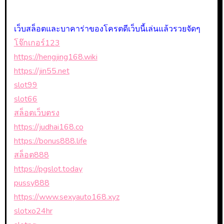
เว็บสล็อตและบาคาร่าของโครตดีเว็บนี้เล่นแล้วรวยจัดๆ
โจ๊กเกอร์123
https://hengjing168.wiki
https://jin55.net
slot99
slot66
สล็อตเว็บตรง
https://judhai168.co
https://bonus888.life
สล็อต888
https://pgslot.today
pussy888
https://www.sexyauto168.xyz
slotxo24hr