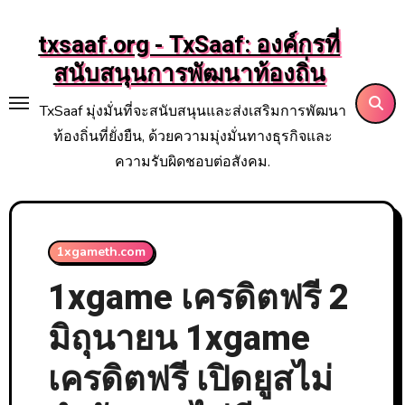
Skip
to
txsaaf.org - TxSaaf: องค์กรที่
content
สนับสนุนการพัฒนาท้องถิ่น
TxSaaf มุ่งมั่นที่จะสนับสนุนและส่งเสริมการพัฒนา
ท้องถิ่นที่ยั่งยืน, ด้วยความมุ่งมั่นทางธุรกิจและ
ความรับผิดชอบต่อสังคม.
1xgameth.com
1xgame เครดิตฟรี 2
มิถุนายน 1xgame
เครดิตฟรี เปิดยูสไม่