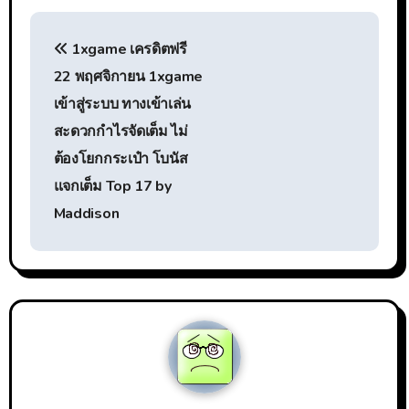
แนะแนว
1xgame เครดิตฟรี
เรื่อง
22 พฤศจิกายน 1xgame
เข้าสู่ระบบ ทางเข้าเล่น
สะดวกกำไรจัดเต็ม ไม่
ต้องโยกกระเป๋า โบนัส
แจกเต็ม Top 17 by
Maddison