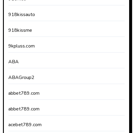
918kissauto
918kissme
9kpluss.com
ABA
ABAGroup2
abbet789.com
abbet789.com
acebet789.com