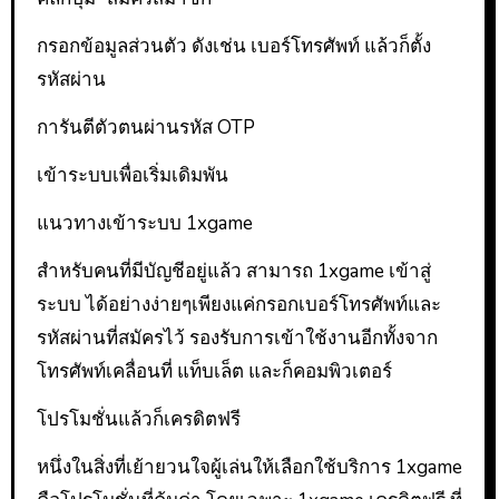
กรอกข้อมูลส่วนตัว ดังเช่น เบอร์โทรศัพท์ แล้วก็ตั้ง
รหัสผ่าน
การันตีตัวตนผ่านรหัส OTP
เข้าระบบเพื่อเริ่มเดิมพัน
แนวทางเข้าระบบ 1xgame
สำหรับคนที่มีบัญชีอยู่แล้ว สามารถ 1xgame เข้าสู่
ระบบ ได้อย่างง่ายๆเพียงแค่กรอกเบอร์โทรศัพท์และ
รหัสผ่านที่สมัครไว้ รองรับการเข้าใช้งานอีกทั้งจาก
โทรศัพท์เคลื่อนที่ แท็บเล็ต และก็คอมพิวเตอร์
โปรโมชั่นแล้วก็เครดิตฟรี
หนึ่งในสิ่งที่เย้ายวนใจผู้เล่นให้เลือกใช้บริการ 1xgame