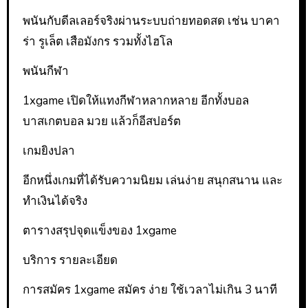
พนันกับดีลเลอร์จริงผ่านระบบถ่ายทอดสด เช่น บาคา
ร่า รูเล็ต เสือมังกร รวมทั้งไฮโล
พนันกีฬา
1xgame เปิดให้แทงกีฬาหลากหลาย อีกทั้งบอล
บาสเกตบอล มวย แล้วก็อีสปอร์ต
เกมยิงปลา
อีกหนึ่งเกมที่ได้รับความนิยม เล่นง่าย สนุกสนาน และ
ทำเงินได้จริง
ตารางสรุปจุดแข็งของ 1xgame
บริการ รายละเอียด
การสมัคร 1xgame สมัคร ง่าย ใช้เวลาไม่เกิน 3 นาที