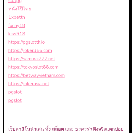
slotpg
หนังโป๊ไทย
1xbetth
funny18
kiss918
https://pgslotth.io
https://joker356.com
https://samurai777.net
https://tokyoslot88.com
https://betwayvietnam.com
https://jokerasia.net
pgslot
pgslot
เว็บคาสิโนน่าเล่น ทั้ง
สล็อต
และ
บาคาร่า
ตึงจริงแตกบ่อย