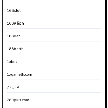
168slot
168สล็อต
188bet
188betth
1xbet
1xgameth.com
77UFA
789plus.com