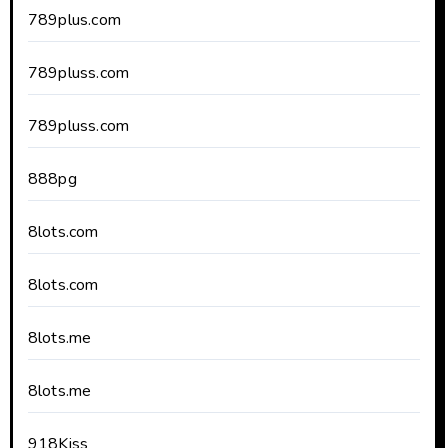
789plus.com
789pluss.com
789pluss.com
888pg
8lots.com
8lots.com
8lots.me
8lots.me
918Kiss