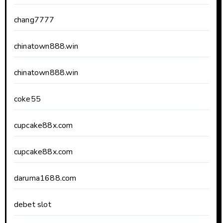
chang7777
chinatown888.win
chinatown888.win
coke55
cupcake88x.com
cupcake88x.com
daruma1688.com
debet slot