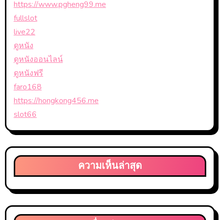
https://www.pgheng99.me
fullslot
live22
ดูหนัง
ดูหนังออนไลน์
ดูหนังฟรี
faro168
https://hongkong456.me
slot66
ความเห็นล่าสุด