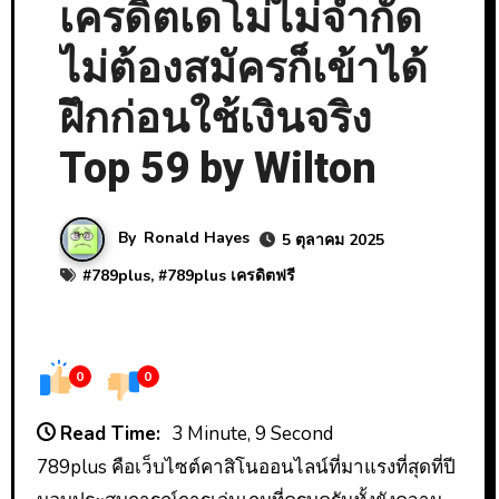
เครดิตเดโม่ไม่จำกัด
ไม่ต้องสมัครก็เข้าได้
ฝึกก่อนใช้เงินจริง
Top 59 by Wilton
By
Ronald Hayes
5 ตุลาคม 2025
#
789plus
, #
789plus เครดิตฟรี
0
0
Read Time:
3 Minute, 9 Second
789plus คือเว็บไซต์คาสิโนออนไลน์ที่มาแรงที่สุดที่ปี