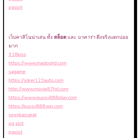
pgslot
เว็บคาสิโนน่าเล่น ทั้ง
สล็อต
และ
บาคาร่า
ตึงจริงแตกบ่อย
มาก
918kiss
https://www.madoohd.com
sagame
https://joker123auto.com
http://www.movie87hd.com
https://www.pussy888play.com
https://pussy888win.com
sexybaccarat
pg slot
pgslot