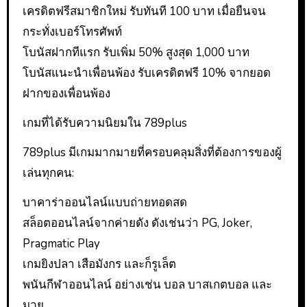
เครดิตฟรีสมาชิกใหม่ รับทันที 100 บาท เมื่อยืนจน
กระทั่งเบอร์โทรศัพท์
โบนัสฝากทีแรก รับเพิ่ม 50% สูงสุด 1,000 บาท
โบนัสแนะนำเพื่อนพ้อง รับเครดิตฟรี 10% จากยอด
ฝากของเพื่อนพ้อง
เกมที่ได้รับความนิยมใน 789plus
789plus มีเกมมากมายที่ครอบคลุมสิ่งที่ต้องการของผู้
เล่นทุกคน:
บาคาร่าออนไลน์แบบถ่ายทอดสด
สล็อตออนไลน์จากค่ายดัง ดังเช่นว่า PG, Joker,
Pragmatic Play
เกมยิงปลา เสือมังกร และก็รูเล็ต
พนันกีฬาออนไลน์ อย่างเช่น บอล บาสเกตบอล และ
มวย