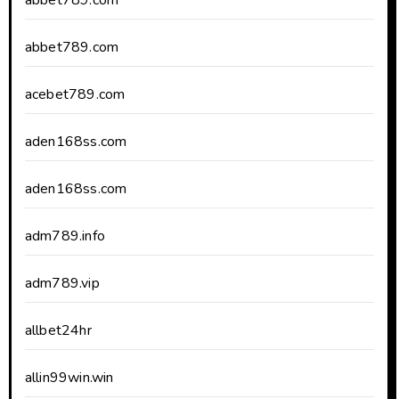
abbet789.com
abbet789.com
acebet789.com
aden168ss.com
aden168ss.com
adm789.info
adm789.vip
allbet24hr
allin99win.win