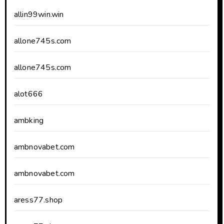
allin99win.win
allone745s.com
allone745s.com
alot666
ambking
ambnovabet.com
ambnovabet.com
aress77.shop