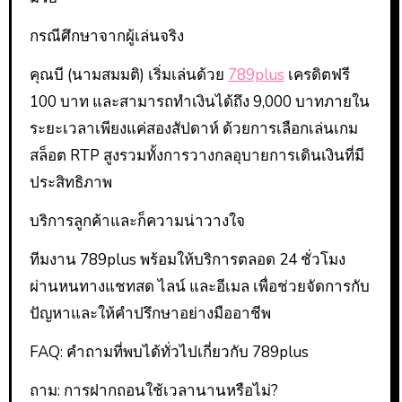
กรณีศึกษาจากผู้เล่นจริง
คุณบี (นามสมมติ) เริ่มเล่นด้วย
789plus
เครดิตฟรี
100 บาท และสามารถทำเงินได้ถึง 9,000 บาทภายใน
ระยะเวลาเพียงแค่สองสัปดาห์ ด้วยการเลือกเล่นเกม
สล็อต RTP สูงรวมทั้งการวางกลอุบายการเดินเงินที่มี
ประสิทธิภาพ
บริการลูกค้าและก็ความน่าวางใจ
ทีมงาน 789plus พร้อมให้บริการตลอด 24 ชั่วโมง
ผ่านหนทางแชทสด ไลน์ และอีเมล เพื่อช่วยจัดการกับ
ปัญหาและให้คำปรึกษาอย่างมืออาชีพ
FAQ: คำถามที่พบได้ทั่วไปเกี่ยวกับ 789plus
ถาม: การฝากถอนใช้เวลานานหรือไม่?