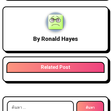
By
Ronald Hayes
Related Post
ค้นหา