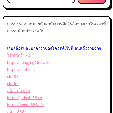
สำหรับ:
การบรรลุเป้าหมายมักมากับการตัดสินใจของเราในเวลาที่
เรารับมันอย่างจริงใจ
เว็บสล็อตและบาคาร่าของโครตดีเว็บนี้เล่นแล้วรวยจัดๆ
โจ๊กเกอร์123
https://hengjing168.wiki
https://jin55.net
slot99
slot66
สล็อตเว็บตรง
https://judhai168.co
https://bonus888.life
สล็อต888