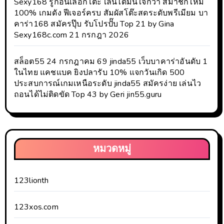
Sexy168 รู้ก่อนเลือกโต๊ะ เล่นได้มั่นใจกว่า สมาชิกใหม่
100% เกมดัง ฟีเจอร์ครบ สัมผัสโต๊ะสดระดับพรีเมียม บา
คาร่า168 สมัครปุ๊บ รับโปรปั๊บ Top 21 by Gina
Sexy168c.com 21 กรกฎา 2026
สล็อต55 24 กรกฎาคม 69 jinda55 เว็บบาคาร่าอันดับ 1
ในไทย แคชแบค ยิงปลารับ 10% แจกวันเกิด 500
ประสบการณ์เกมเหนือระดับ jinda55 สมัครง่าย เล่นไว
ถอนได้ไม่ติดขัด Top 43 by Geri jin55.guru
หมวดหมู่
123lionth
123xos.com