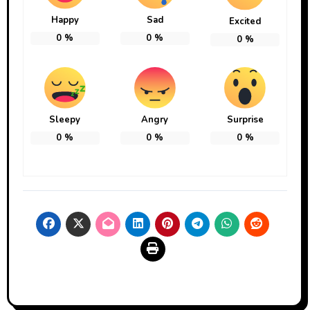
Happy
Sad
Excited
0
%
0
%
0
%
Sleepy
Angry
Surprise
0
%
0
%
0
%