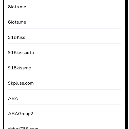
8lots.me
8lots.me
918Kiss
918kissauto
918kissme
9kpluss.com
ABA
ABAGroup2