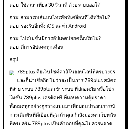
ตอบ: ใช้เวลาเพียง 30 วินาที ด้วยระบบออโต้
ถาม: สามารถเล่นบนโทรศัพท์เคลื่อนที่ได้หรือไม่?
ตอบ: รองรับอีกทั้ง iOS และก็ Android
ถาม: โปรโมชั่นมีการอัปเดตบ่อยครั้งหรือไม่?
ตอบ: มีการอัปเดตทุกเดือน
สรุป
789plus คือเว็บไซต์คาสิโนออนไลน์ที่ครบวงจร
และก็น่าเชื่อถือ ไม่ว่าจะเป็นการ 789plus สมัคร
ที่ง่าย ระบบ 789plus เข้าระบบ ที่ปลอดภัย หรือโปร
โมชั่น 789plus เครดิตฟรี ที่มอบความคุ้มราคา
ทั้งหมดทุกอย่างถูกวางแบบมาเพื่อมอบประสบการณ์
การเดิมพันที่ดีเยี่ยมที่สุด ถ้าคุณกำลังมองหาเว็บพนัน
ที่ครบครัน 789plus เป็นคำตอบที่คุณไม่ควรพลาด