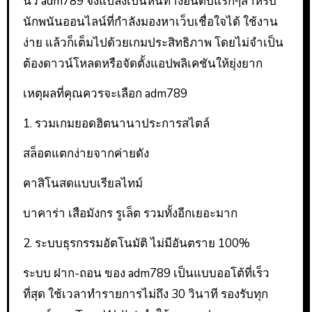
นิ้ว adm789 จึงแปลงเป็นหนทางอันดับแรกๆสำหรับ
นักพนันออนไลน์ที่กำลังมองหาเว็บเชื่อใจได้ ใช้งาน
ง่าย แล้วก็เต็มไปด้วยเกมประสิทธิภาพ โดยไม่จำเป็น
ต้องดาวน์โหลดหรือจัดตั้งแอปพลิเคชันให้ยุ่งยาก
เหตุผลที่คุณควรจะเลือก adm789
1. รวมเกมยอดฮิตนานาประการสไตล์
สล็อตแตกง่ายจากค่ายดัง
คาสิโนสดแบบเรียลไทม์
บาคาร่า เสือมังกร รูเล็ต รวมทั้งอีกเยอะมาก
2. ระบบธุรกรรมอัตโนมัติ ไม่มีอันตราย 100%
ระบบ ฝาก-ถอน ของ adm789 เป็นแบบออโต้ที่เร็ว
ที่สุด ใช้เวลาทำรายการไม่ถึง 30 วินาที รองรับทุก