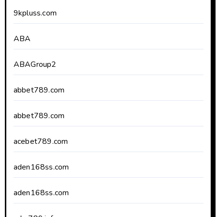
9kpluss.com
ABA
ABAGroup2
abbet789.com
abbet789.com
acebet789.com
aden168ss.com
aden168ss.com