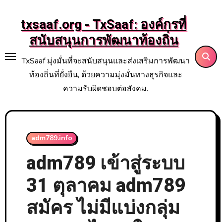
Skip
to
txsaaf.org - TxSaaf: องค์กรที่
content
สนับสนุนการพัฒนาท้องถิ่น
TxSaaf มุ่งมั่นที่จะสนับสนุนและส่งเสริมการพัฒนา
ท้องถิ่นที่ยั่งยืน, ด้วยความมุ่งมั่นทางธุรกิจและ
ความรับผิดชอบต่อสังคม.
adm789.info
adm789 เข้าสู่ระบบ
31 ตุลาคม adm789
สมัคร ไม่มีแบ่งกลุ่ม