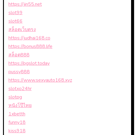
https://jin55.net
slot99
slot66
สล็อตเว็บตรง
https://judhai168.co
https://bonus888.life
สล็อต888
https://pgslot.today
pussy888
https://www.sexyauto168.xyz
slotxo24hr
slotpg
หนังโป๊ไทย
1xbetth
funny18
kiss918