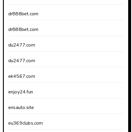
dr888bet.com
dr888bet.com
du2477.com
du2477.com
ek4567.com
enjoy24.fun
erisauto.site
eu369clubs.com