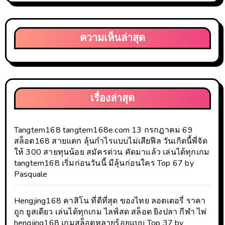
ความเห็นล่าสุด
เรื่องล่าสุด
Tangtem168 tangtem168e.com 13 กรกฎาคม 69
สล็อต168 สายแตก ลุ้นกำไรแบบไม่เสียฟีล วันเกิดนี้พี่จัด
ให้ 300 สายทุนน้อย สมัครด่วน คัดมาแล้ว เล่นได้ทุกเกม
tangtem168 เริ่มก่อนวันนี้ มีลุ้นก่อนใคร Top 67 by
Pasquale
Hengjing168 คาสิโน ที่ดีที่สุด ของไทย ลอตเตอรี่ ราคา
ถูก ยูสเดียว เล่นได้ทุกเกม ไลฟ์สด สล็อต ยิงปลา กีฬา ไพ่
hengjing168 เกมสล็อตหลายร้อยแบบ Top 37 by