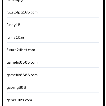
fullslotpg168.com
funny18
funny18.in
future24bet.com
gamehit8888.com
gamehit8888.com
gaojing888
gem99ths.com