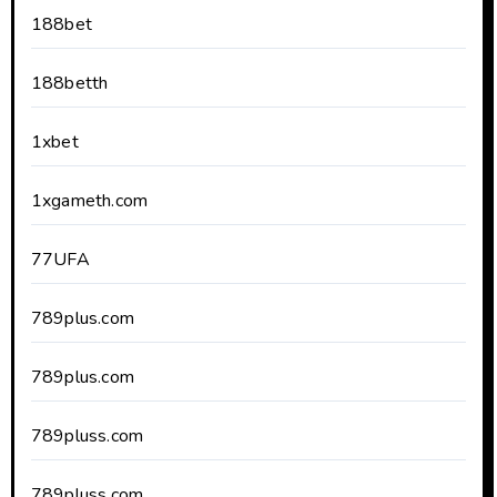
188bet
188betth
1xbet
1xgameth.com
77UFA
789plus.com
789plus.com
789pluss.com
789pluss.com