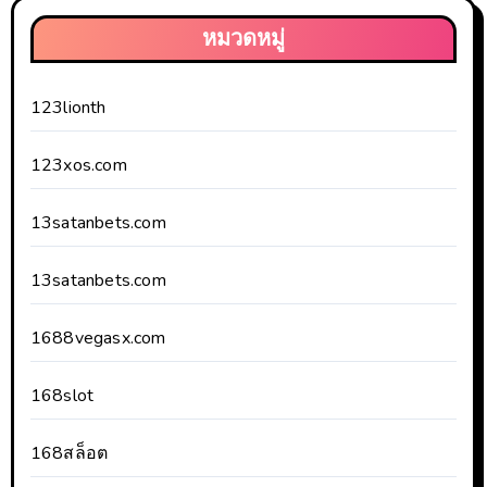
หมวดหมู่
123lionth
123xos.com
13satanbets.com
13satanbets.com
1688vegasx.com
168slot
168สล็อต