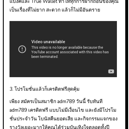
แบงค์และ True Wallet ทำให้ทุกการฝากถอนของคุณ
เป็นเรื่องที่ไม่ยาก สะดวก แล้วก็ไม่มีอันตราย
3. โปรโมชั่นแล้วก็เครดิตฟรีสุดคุ้ม
เพียง สมัครเป็นสมาชิก adm789 วันนี้ รับทันที
adm789 เครดิตฟรี แบบไม่มีเงื่อนไข และยังมีโปรโม
ชั่นประจำวัน โบนัสคืนยอดเสีย และกิจกรรมแจกของ
รางวัลเยอะมากให้คุณได้ร่วมบันเทิงใจตลอดทั้งปี