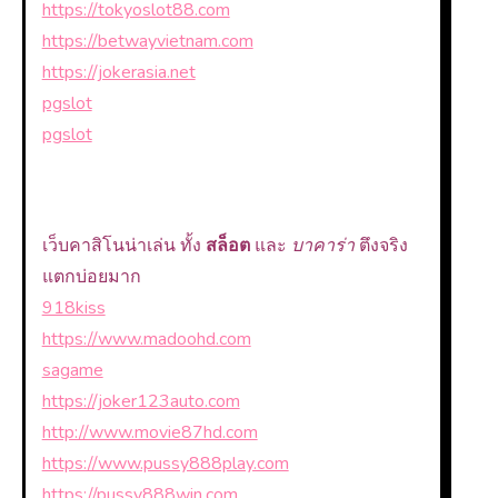
https://tokyoslot88.com
https://betwayvietnam.com
https://jokerasia.net
pgslot
pgslot
เว็บคาสิโนน่าเล่น ทั้ง
สล็อต
และ
บาคาร่า
ตึงจริง
แตกบ่อยมาก
918kiss
https://www.madoohd.com
sagame
https://joker123auto.com
http://www.movie87hd.com
https://www.pussy888play.com
https://pussy888win.com