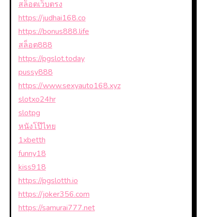
สล็อตเว็บตรง
https://judhai168.co
https://bonus888.life
สล็อต888
https://pgslot.today
pussy888
https://www.sexyauto168.xyz
slotxo24hr
slotpg
หนังโป๊ไทย
1xbetth
funny18
kiss918
https://pgslotth.io
https://joker356.com
https://samurai777.net