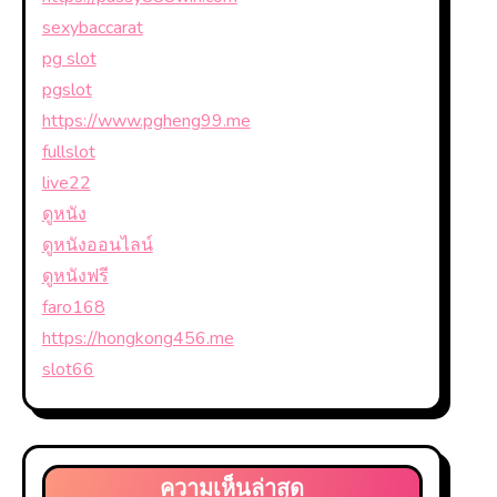
sexybaccarat
pg slot
pgslot
https://www.pgheng99.me
fullslot
live22
ดูหนัง
ดูหนังออนไลน์
ดูหนังฟรี
faro168
https://hongkong456.me
slot66
ความเห็นล่าสุด