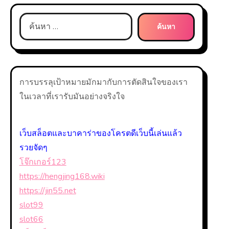
ค้นหา
สำหรับ:
การบรรลุเป้าหมายมักมากับการตัดสินใจของเรา
ในเวลาที่เรารับมันอย่างจริงใจ
เว็บสล็อตและบาคาร่าของโครตดีเว็บนี้เล่นแล้ว
รวยจัดๆ
โจ๊กเกอร์123
https://hengjing168.wiki
https://jin55.net
slot99
slot66