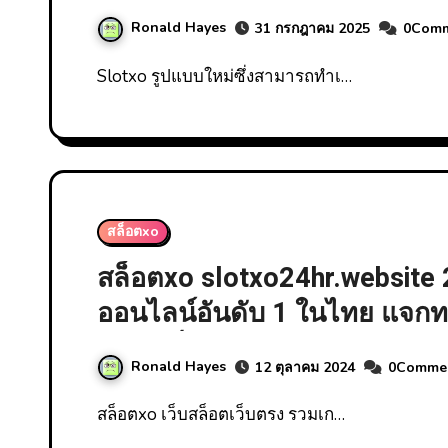
ทองจริง ไม่จกตา มูลค่า 1 สลึ
Ronald Hayes
31 กรกฎาคม 2025
0Comm
เล่นฟรี 1 หมื่น! Top 38 by I
Slotxo รูปแบบใหม่ซึ่งสามารถทำเ…
สล็อตxo
สล็อตxo slotxo24hr.website
ออนไลน์อันดับ 1 ในไทย แจกท
ปลา สล็อตออนไลน์ บาคาร่า แทงหวย สล็อตxo โ
Ronald Hayes
12 ตุลาคม 2024
0Comme
5000 บาท Top 59 by Erik
สล็อตxo เว็บสล็อตเว็บตรง รวมเก…