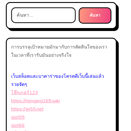
ค้นหา
สำหรับ:
การบรรลุเป้าหมายมักมากับการตัดสินใจของเรา
ในเวลาที่เรารับมันอย่างจริงใจ
เว็บสล็อตและบาคาร่าของโครตดีเว็บนี้เล่นแล้ว
รวยจัดๆ
โจ๊กเกอร์123
https://hengjing168.wiki
https://jin55.net
slot99
slot66