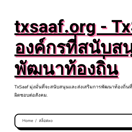
Skip
to
txsaaf.org - T
content
องค์กรที่สนับส
พัฒนาท้องถิ่น
TxSaaf มุ่งมั่นที่จะสนับสนุนและส่งเสริมการพัฒนาท้องถิ่นที
ผิดชอบต่อสังคม.
Home
สล็อตxo