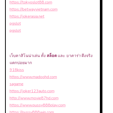
https://tokyoslot88.com
https://betwayvietnam.com
https://jokerasia.net
pgslot
pgslot
เว็บคาสิโนน่าเล่น ทั้ง
สล็อต
และ
บาคาร่า
ตึงจริง
แตกบ่อยมาก
918kiss
https://www.madoohd.com
sagame
https://joker123auto.com
http://www.movie87hd.com
https://www.pussy888play.com
https://pussy888win.com