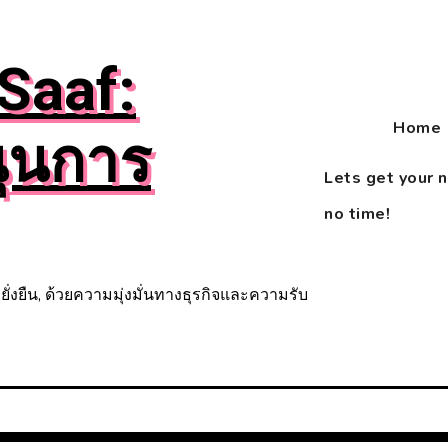
xSaaf:
Home
นุนการ
Lets get your n
no time!
่ยั่งยืน, ด้วยความมุ่งมั่นทางธุรกิจและความรับ