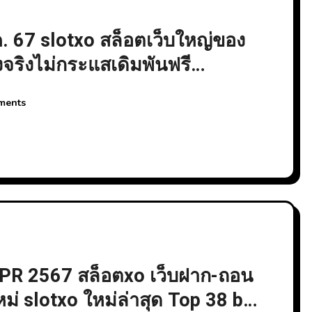
ค. 67 slotxo สล็อตเว็บใหญ่ของ
จริงไม่กระแสเดิมพันฟรี
ทำงาน! Top 12 by Jermaine
ments
APR 2567 สล็อตxo เว็บฝาก-ถอน
หม่ slotxo ใหม่ล่าสุด Top 38 by