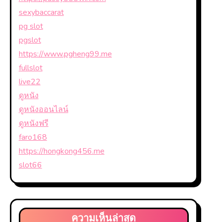
sexybaccarat
pg slot
pgslot
https://www.pgheng99.me
fullslot
live22
ดูหนัง
ดูหนังออนไลน์
ดูหนังฟรี
faro168
https://hongkong456.me
slot66
ความเห็นล่าสุด