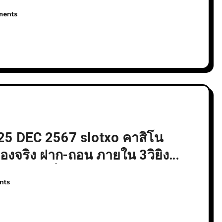
ง slotxo แจกเครดิต ให้ทดลอง
ents
sidra slotxo24hra.com 10ส.ค. 25
 25 DEC 2567 slotxo คาสิโน
องจริง ฝาก-ถอน ภายใน 3วิยิง
ปรรับโบนัส
nts