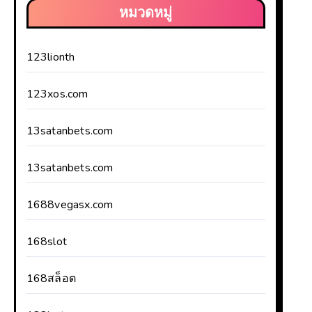
หมวดหมู่
123lionth
123xos.com
13satanbets.com
13satanbets.com
1688vegasx.com
168slot
168สล็อต