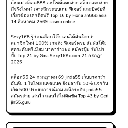
เว็บแม่ สล็อต888 เวปไซต์แตกง่าย สล็อตแตกง่าย
มีจริงไหม? เจาะลึกระบบเกม ฟีเจอร์ และปัจจัยที่
เกี่ยวข้อง เครดิตฟรี Top 16 by Fiona Jin888.asia
14 สิงหาคม 2569 casino online
Sexy168 รู้ก่อนเลือกโต๊ะ เล่นได้มั่นใจกว่า
สมาชิกใหม่ 100% เกมดัง ฟีเจอร์ครบ สัมผัสโต๊ะ
สดระดับพรีเมียม บาคาร่า168 สมัครปุ๊บ รับโปร
ปั๊บ Top 21 by Gina Sexy168c.com 21 กรกฎา
2026
สล็อต55 24 กรกฎาคม 69 jinda55 เว็บบาคาร่า
อันดับ 1 ในไทย แคชแบค ยิงปลารับ 10% แจกวัน
เกิด 500 ประสบการณ์เกมเหนือระดับ jinda55
สมัครง่าย เล่นไว ถอนได้ไม่ติดขัด Top 43 by Geri
jin55.guru