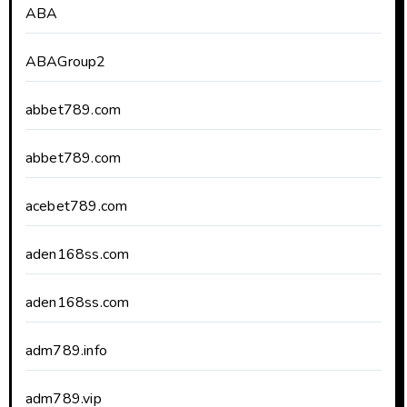
ABA
ABAGroup2
abbet789.com
abbet789.com
acebet789.com
aden168ss.com
aden168ss.com
adm789.info
adm789.vip