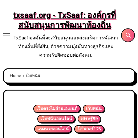
Skip
to
txsaaf.org - TxSaaf: องค์กรที่
content
สนับสนุนการพัฒนาท้องถิ่น
TxSaaf มุ่งมั่นที่จะสนับสนุนและส่งเสริมการพัฒนา
ท้องถิ่นที่ยั่งยืน, ด้วยความมุ่งมั่นทางธุรกิจและ
ความรับผิดชอบต่อสังคม.
Home
เว็บพนัน
เว็บตรงไม่ผ่านเอเย่นต์
เว็บพนัน
เว็บพนันออนไลน์
เศรษฐี99
แทงหวยออนไลน์
โจ๊กเกอร์123