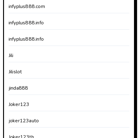
infyplus888.com
infyplus888.info
infyplus888.info
Jili
Jilislot
jinda888
Joker123
joker123auto
Joker123th