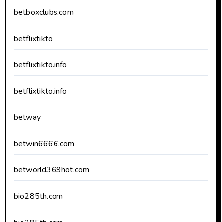
betboxclubs.com
betflixtikto
betflixtikto.info
betflixtikto.info
betway
betwin6666.com
betworld369hot.com
bio285th.com