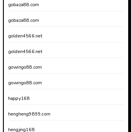
gobaza88.com
gobaza88.com
golden4566.net
golden4566.net
gowingo88.com
gowingo88.com
happy168
hengheng9899.com
hengjing168