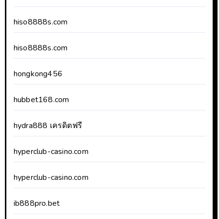
hiso8888s.com
hiso8888s.com
hongkong456
hubbet168.com
hydra888 เครดิตฟรี
hyperclub-casino.com
hyperclub-casino.com
ib888pro.bet