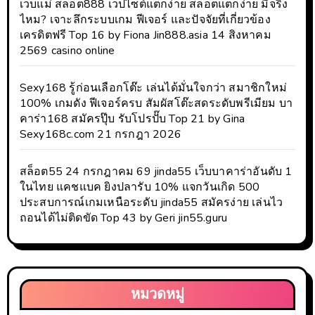
เว็บแม่ สล็อต888 เวปไซต์แตกง่าย สล็อตแตกง่าย มีจริง
ไหม? เจาะลึกระบบเกม ฟีเจอร์ และปัจจัยที่เกี่ยวข้อง
เครดิตฟรี Top 16 by Fiona Jin888.asia 14 สิงหาคม
2569 casino online
Sexy168 รู้ก่อนเลือกโต๊ะ เล่นได้มั่นใจกว่า สมาชิกใหม่
100% เกมดัง ฟีเจอร์ครบ สัมผัสโต๊ะสดระดับพรีเมียม บา
คาร่า168 สมัครปุ๊บ รับโปรปั๊บ Top 21 by Gina
Sexy168c.com 21 กรกฎา 2026
สล็อต55 24 กรกฎาคม 69 jinda55 เว็บบาคาร่าอันดับ 1
ในไทย แคชแบค ยิงปลารับ 10% แจกวันเกิด 500
ประสบการณ์เกมเหนือระดับ jinda55 สมัครง่าย เล่นไว
ถอนได้ไม่ติดขัด Top 43 by Geri jin55.guru
หมวดหมู่