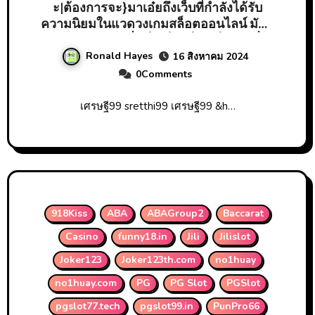
ะ|ต้องการจะ}มาเอ๋ยถึงเว็บที่กำลังได้รับ
ความนิยมในแวดวงเกมสล็อตออนไลน์ มันก็
คือ เศรษฐี99 ซึ่งเป็นเว็บสล็อตเว็บตรงที่
สามารถเล่นsretthi99ได้บนโทรศัพท์
Ronald Hayes
16 สิงหาคม 2024
เคลื่อนที่ ไม่ว่าจะเป็นระบบ iOS หรือ
0Comments
Android โดยข้อดีของ เว็บไซต์นี้คือ
คุณภาพของภาพกราฟิกที่สวย ชัดแจ๋ว แล้ว
เศรษฐี99 sretthi99 เศรษฐี99 &h…
ก็ระบบที่มีความเถียรสูง ทำให้การเล่นเกม
สล็อตบนโทรศัพท์มือถือเป็นไปอย่างราบรื่น
ไม่มีสะดุด ราวการเล่นบนคอมพิวเตอร์ ซึ่ง
เป็นสิ่งที่ผู้เล่นผู้คนจำนวนไม่ใช้น้อยตามหา
นอกเหนือจากนี้ ยังมีโปรโมชั่นพิเศษสำหรับ
สมาชิกใหม่ที่สนใจสมัครเล่นslot99วันนี้ รับ
918Kiss
ABA
ABAGroup2
Baccarat
เครดิตฟรีทันที! ผมเชื่อว่าเนื้อหานี้จะช่วย
ทำให้คุณมีความรู้ความเข้าใจเกี่ยวกับ
Casino
funny18.in
Jili
Jilislot
เศรษฐี99 มากยิ่งขึ้น แล้วก็ทำให้คุณตัดสิน
Joker123
Joker123th.com
no1huay
ใจได้ง่ายขึ้นว่าจะเลือกเล่นสล็อตกับเว็บไซต์
นี้หรือไม่ Sretthi99 เว็บไซต์สล็อตออนไลน์
no1huay.com
PG
PG Slot
PGSlot
ยอดฮิตที่ปี เว็บตรง มีเกมสล็อตให้เลือกเล่น
pgslot77.tech
pgslot99.in
PunPro66