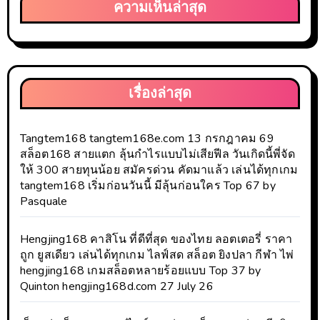
ความเห็นล่าสุด
ใหม่ที่คอยคุณอยู่ สล็อตแตกง่าย slot99
st99.biz 16 AUG 24 Torri คาสิโน
เศรษฐี99ที่ดีที่สุด Top 24 ขอขอบคุณ
มากwebsite เศรษฐี99 https://bit.ly/st99-
biz https://rebrand.ly/st99-biz
https://wow.in.th/st99-biz
เรื่องล่าสุด
https://cutt.ly/LevqctrO
https://t.co/BMPEmo5uLw
Tangtem168 tangtem168e.com 13 กรกฎาคม 69
https://shorturl.asia/q9boL
สล็อต168 สายแตก ลุ้นกำไรแบบไม่เสียฟีล วันเกิดนี้พี่จัด
ให้ 300 สายทุนน้อย สมัครด่วน คัดมาแล้ว เล่นได้ทุกเกม
tangtem168 เริ่มก่อนวันนี้ มีลุ้นก่อนใคร Top 67 by
Pasquale
Hengjing168 คาสิโน ที่ดีที่สุด ของไทย ลอตเตอรี่ ราคา
ถูก ยูสเดียว เล่นได้ทุกเกม ไลฟ์สด สล็อต ยิงปลา กีฬา ไพ่
hengjing168 เกมสล็อตหลายร้อยแบบ Top 37 by
Quinton hengjing168d.com 27 July 26