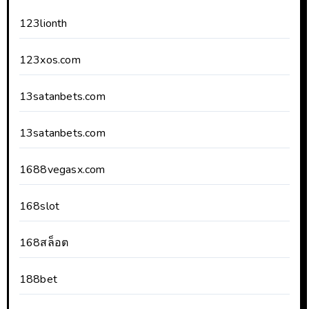
123lionth
123xos.com
13satanbets.com
13satanbets.com
1688vegasx.com
168slot
168สล็อต
188bet