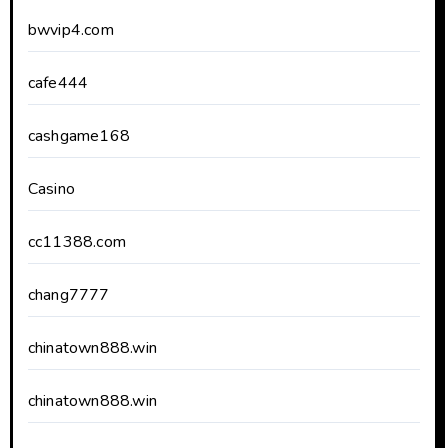
bwvip4.com
cafe444
cashgame168
Casino
cc11388.com
chang7777
chinatown888.win
chinatown888.win