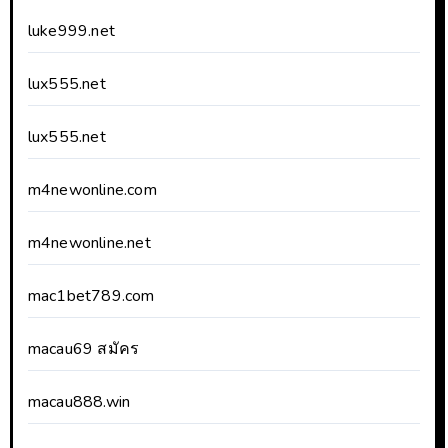
luke999.net
lux555.net
lux555.net
m4newonline.com
m4newonline.net
mac1bet789.com
macau69 สมัคร
macau888.win