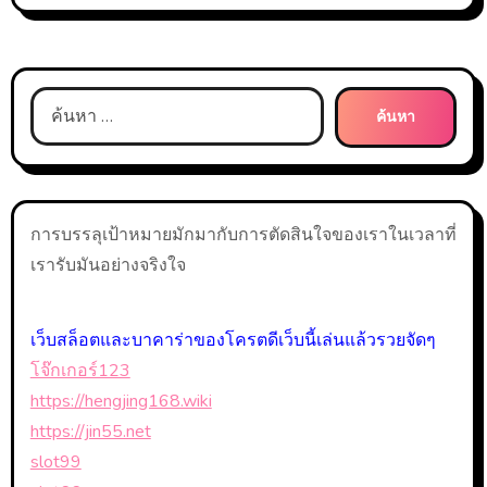
เศรษฐี99 นั้นมีจุดเด่นหลายประการที่ทำให้
ท่านไม่สมควรพลาดที่จะทดลองใช้บริการ
ดังต่อไปนี้: 1.ระบบการเล่นที่เถียรและไม่
สะดุด: ไม่ว่าคุณจะใช้เครื่องใช้ไม้สอย
ค้นหา
โทรศัพท์เคลื่อนที่รุ่นใด การเล่นเกมบน
สำหรับ:
sretthi99 จะเป็นไปอย่างง่ายดาย ไม่มี
สะดุด ทำให้คุณสามารถเพลิดเพลินกับเกม
ได้อย่างเต็มที่ 2.กราฟิกสวยสดงดงาม
ชัดเจน: เกมบน slot99 เว็บตรงไม่ผ่าน
การบรรลุเป้าหมายมักมากับการตัดสินใจของเราในเวลาที่
เอเย่นต์ ถูกออกแบบมาอย่างพิถีพิถันให้มี
ภาพกราฟิกที่สวยงาม ชัด แม้จะเล่นบนมือ
เรารับมันอย่างจริงใจ
ถือก็ไม่ทำให้คุณพลาดรายละเอียดอะไรก็
แล้วแต่ของเกม 3.รองรับการเล่นบน
โทรศัพท์เคลื่อนที่ทุกรุ่น: ไม่ว่าคุณจะใช้
เว็บสล็อตและบาคาร่าของโครตดีเว็บนี้เล่นแล้วรวยจัดๆ
โทรศัพท์เคลื่อนที่ระบบ iOS หรือ Android
โจ๊กเกอร์123
คุณสามารถเข้าเล่นเกมสล็อตบน sretthi99
https://hengjing168.wiki
ได้อย่างไม่มีปัญหา รวมทั้งการออกแบบเว็บ
https://jin55.net
ยังเป็นมิตรกับผู้ใช้งาน ทำให้ท่านสามารถ
นำทางรวมทั้งค้นหาเกมที่อยากได้ได้โดย
slot99