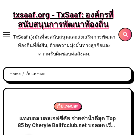
Skip
to
txsaaf.org - TxSaaf: องค์กรที่
content
สนับสนุนการพัฒนาท้องถิ่น
TxSaaf มุ่งมั่นที่จะสนับสนุนและส่งเสริมการพัฒนา
ท้องถิ่นที่ยั่งยืน, ด้วยความมุ่งมั่นทางธุรกิจและ
ความรับผิดชอบต่อสังคม.
Home
เว็บแทงบอล
เว็บแทงบอล
แทงบอล บอลเอฟซีคัพ จ่ายค่าน้ำดีสุด Top
85 by Cheryle Ballfcclub.net บอลสด เรียล
ไทม์ ครบ จบทุกการเดิมพัน ชมบอลสดฟรี