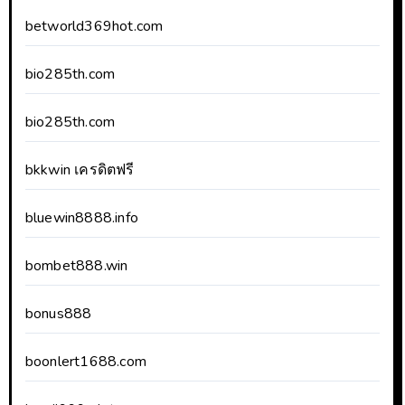
betworld369hot.com
bio285th.com
bio285th.com
bkkwin เครดิตฟรี
bluewin8888.info
bombet888.win
bonus888
boonlert1688.com