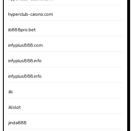
hyperclub-casino.com
ib888pro.bet
infyplus888.com
infyplus888.info
infyplus888.info
Jili
Jilislot
jinda888