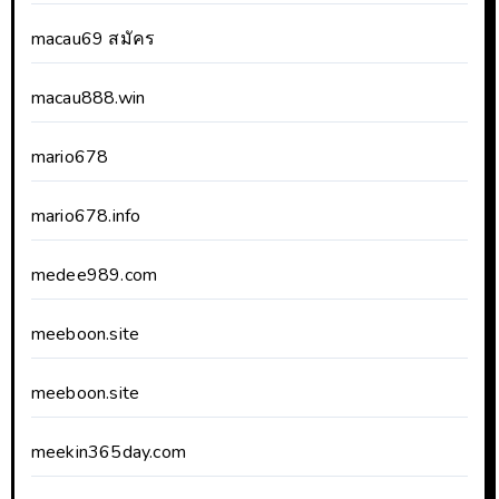
macau69 สมัคร
macau888.win
mario678
mario678.info
medee989.com
meeboon.site
meeboon.site
meekin365day.com