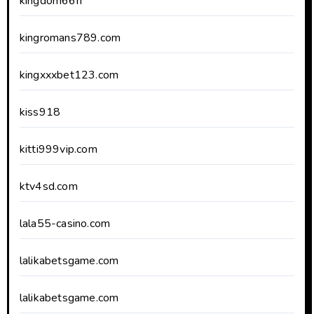
kingdom66n
kingromans789.com
kingxxxbet123.com
kiss918
kitti999vip.com
ktv4sd.com
lala55-casino.com
lalikabetsgame.com
lalikabetsgame.com