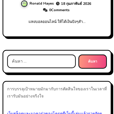
ชัดระดับ HD แทงบอลออนไลน์ โปร่งใส จ่าย
Ronald Hayes
18 กุมภาพันธ์ 2026
ทุกยอด 10 มีนา 2569
0Comments
แทงบอลออนไลน์ ให้ได้เงินปังๆสำ…
ค้นหา
สำหรับ:
การบรรลุเป้าหมายมักมากับการตัดสินใจของเราในเวลาที่
เรารับมันอย่างจริงใจ
เว็บสล็อตและบาคาร่าของโครตดีเว็บนี้เล่นแล้วรวยจัดๆ