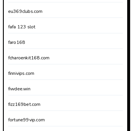
eu369clubs.com
fafa 123 slot
faro168
fcharoenkit168.com
finnivips.com
fiwdee.win
fizz169bet.com
fortune99vip.com