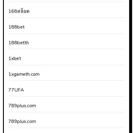
168สล็อต
188bet
188betth
1xbet
1xgameth.com
77UFA
789plus.com
789plus.com