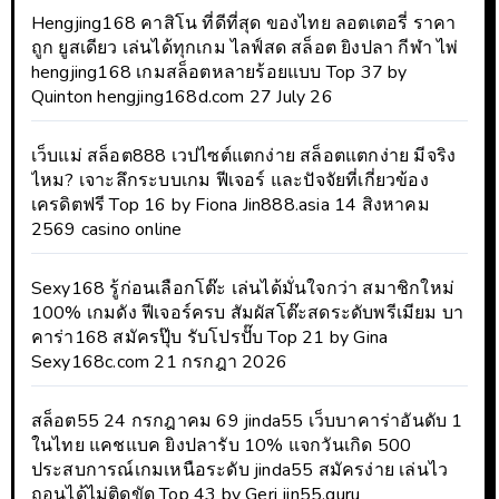
Hengjing168 คาสิโน ที่ดีที่สุด ของไทย ลอตเตอรี่ ราคา
ถูก ยูสเดียว เล่นได้ทุกเกม ไลฟ์สด สล็อต ยิงปลา กีฬา ไพ่
hengjing168 เกมสล็อตหลายร้อยแบบ Top 37 by
Quinton hengjing168d.com 27 July 26
เว็บแม่ สล็อต888 เวปไซต์แตกง่าย สล็อตแตกง่าย มีจริง
ไหม? เจาะลึกระบบเกม ฟีเจอร์ และปัจจัยที่เกี่ยวข้อง
เครดิตฟรี Top 16 by Fiona Jin888.asia 14 สิงหาคม
2569 casino online
Sexy168 รู้ก่อนเลือกโต๊ะ เล่นได้มั่นใจกว่า สมาชิกใหม่
100% เกมดัง ฟีเจอร์ครบ สัมผัสโต๊ะสดระดับพรีเมียม บา
คาร่า168 สมัครปุ๊บ รับโปรปั๊บ Top 21 by Gina
Sexy168c.com 21 กรกฎา 2026
สล็อต55 24 กรกฎาคม 69 jinda55 เว็บบาคาร่าอันดับ 1
ในไทย แคชแบค ยิงปลารับ 10% แจกวันเกิด 500
ประสบการณ์เกมเหนือระดับ jinda55 สมัครง่าย เล่นไว
ถอนได้ไม่ติดขัด Top 43 by Geri jin55.guru