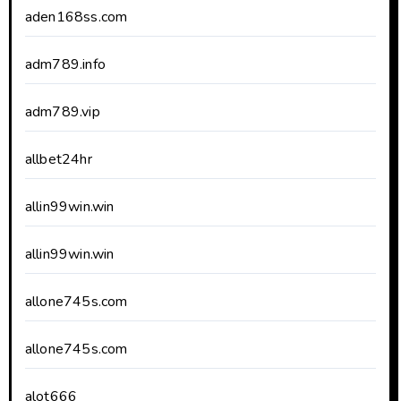
aden168ss.com
adm789.info
adm789.vip
allbet24hr
allin99win.win
allin99win.win
allone745s.com
allone745s.com
alot666