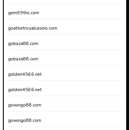
gem99ths.com
goatbetroyalcasino.com
gobaza88.com
gobaza88.com
golden4566.net
golden4566.net
gowingo88.com
gowingo88.com