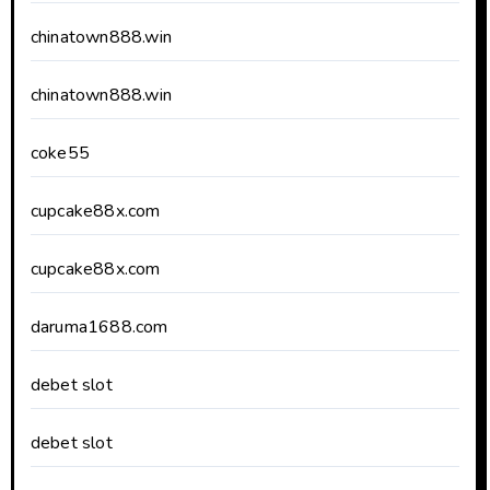
chinatown888.win
chinatown888.win
coke55
cupcake88x.com
cupcake88x.com
daruma1688.com
debet slot
debet slot