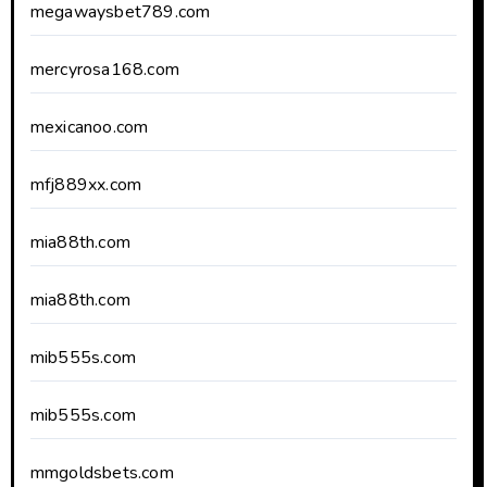
megawaysbet789.com
mercyrosa168.com
mexicanoo.com
mfj889xx.com
mia88th.com
mia88th.com
mib555s.com
mib555s.com
mmgoldsbets.com