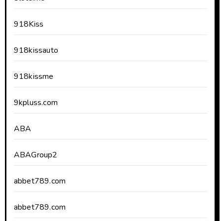
918Kiss
918kissauto
918kissme
9kpluss.com
ABA
ABAGroup2
abbet789.com
abbet789.com