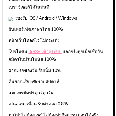
เบราว์เซอร์ได้ในทันที
รองรับ iOS / Android / Windows
อินเทอร์เฟซภาษาไทย 100%
หน้าเว็บโหลดไว ไม่กระเด้ง
โปรโมชั่น
dr888 เข้าสู่ระบบ
แจกจริงทุกเมื่อเชื่อวัน
สมัครใหม่รับโบนัส 100%
ฝากแรกของวัน รับเพิ่ม 10%
คืนยอดเสีย 5% รายสัปดาห์
แจกเครดิตฟรีทุกวี่ทุกวัน
เสนอแนะเพื่อน รับค่าคอม 0.8%
ทุกโปรไม่ต้องแชร์ ไม่ต้องทำกิจกรรม ถอนได้จริง