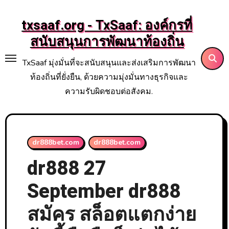
Skip
to
txsaaf.org - TxSaaf: องค์กรที่
content
สนับสนุนการพัฒนาท้องถิ่น
TxSaaf มุ่งมั่นที่จะสนับสนุนและส่งเสริมการพัฒนา
ท้องถิ่นที่ยั่งยืน, ด้วยความมุ่งมั่นทางธุรกิจและ
ความรับผิดชอบต่อสังคม.
dr888bet.com
dr888bet.com
dr888 27
September dr888
สมัคร สล็อตแตกง่าย