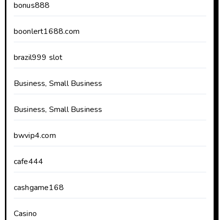
bonus888
boonlert1688.com
brazil999 slot
Business, Small Business
Business, Small Business
bwvip4.com
cafe444
cashgame168
Casino