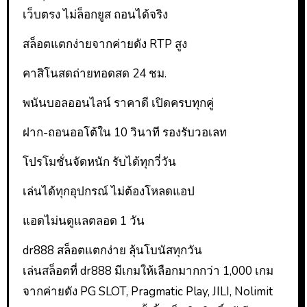
เว็บตรง ไม่ล็อกยูส ถอนได้จริง
สล็อตแตกง่ายจากค่ายดัง RTP สูง
คาสิโนสดถ่ายทอดสด 24 ชม.
พนันบอลออนไลน์ ราคาดี เปิดครบทุกคู่
ฝาก-ถอนออโต้ใน 10 วินาที รองรับวอเลท
โปรโมชั่นจัดหนัก รับได้ทุกวี่วัน
เล่นได้ทุกอุปกรณ์ ไม่ต้องโหลดแอป
แอดไม่นดูแลตลอด 1 วัน
dr888 สล็อตแตกง่าย ลุ้นโบนัสทุกวัน
เล่นสล็อตที่ dr888 มีเกมให้เลือกมากกว่า 1,000 เกม
จากค่ายดัง PG SLOT, Pragmatic Play, JILI, Nolimit