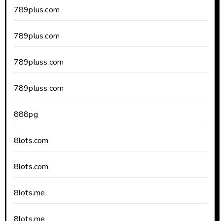
789plus.com
789plus.com
789pluss.com
789pluss.com
888pg
8lots.com
8lots.com
8lots.me
8lots.me