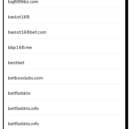
baj88thbz.com
baslot168
baslot168bet.com
bbp168.me
bestbet
betboxclubs.com
betflixtikto
betflixtikto.info
betflixtikto.info