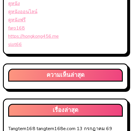
ดูหนัง
ดูหนังออนไลน์
ดูหนังฟรี
faro168
https://hongkong456.me
slot66
ความเห็นล่าสุด
เรื่องล่าสุด
Tangtem168 tangtem168e.com 13 กรกฎาคม 69