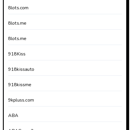
8lots.com
8lots.me
8lots.me
918Kiss
918kissauto
918kissme
9kpluss.com
ABA