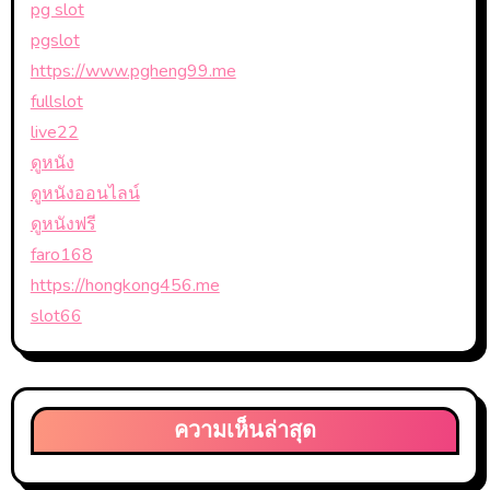
pg slot
pgslot
https://www.pgheng99.me
fullslot
live22
ดูหนัง
ดูหนังออนไลน์
ดูหนังฟรี
faro168
https://hongkong456.me
slot66
ความเห็นล่าสุด