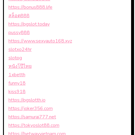
https://bonus888.life
สล็อต888
https://pgslot.today
pussy888
https://www.sexyauto168.xyz
slotxo24hr
slotpg
หนังโป๊ไทย
1xbetth
funny18
kiss918
https://pgslotth.io
https://joker356.com
https://samurai777.net
https://tokyoslot88.com
https://betwayvietnam.com