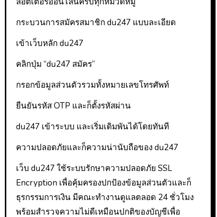
ลอตเตอรี่ออนไลน์ครบทุกหมวดหมู่
กระบวนการสมัครสมาชิก du247 แบบละเอียด
เข้าเว็บหลัก du247
คลิกปุ่ม “du247 สมัคร”
กรอกข้อมูลส่วนตัวรวมทั้งหมายเลขโทรศัพท์
ยืนยันรหัส OTP และก็ตั้งรหัสผ่าน
du247 เข้าระบบ และเริ่มเดิมพันได้โดยทันที
ความปลอดภัยและก็ความน่านับถือของ du247
เว็บ du247 ใช้ระบบรักษาความปลอดภัย SSL
Encryption เพื่อคุ้มครองปกป้องข้อมูลส่วนตัวและก็
ธุรกรรมการเงิน มีคณะทำงานดูแลตลอด 24 ชั่วโมง
พร้อมสำรวจความไม่ดีเหมือนปกติของบัญชีเพื่อ