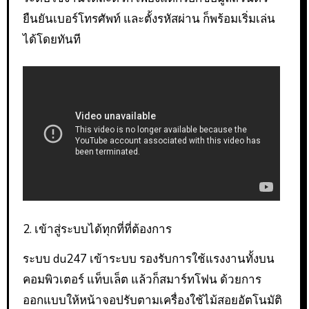
ยืนยันเบอร์โทรศัพท์ และตั้งรหัสผ่าน ก็พร้อมเริ่มเล่น
ได้โดยทันที
2. เข้าสู่ระบบได้ทุกที่ที่ต้องการ
ระบบ du247 เข้าระบบ รองรับการใช้แรงงานทั้งบน
คอมพิวเตอร์ แท็บเล็ต แล้วก็สมาร์ทโฟน ด้วยการ
ออกแบบให้หน้าจอปรับตามเครื่องใช้ไม้สอยอัตโนมัติ