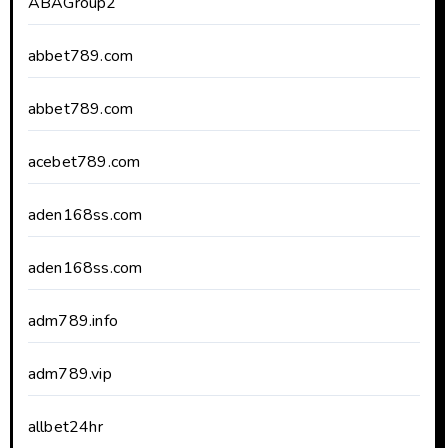
ABAGroup2
abbet789.com
abbet789.com
acebet789.com
aden168ss.com
aden168ss.com
adm789.info
adm789.vip
allbet24hr