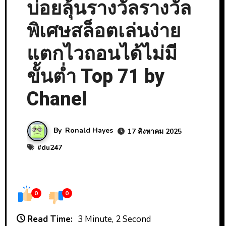
บ่อยลุ้นรางวัลรางวัล
พิเศษสล็อตเล่นง่าย
แตกไวถอนได้ไม่มี
ขั้นต่ำ Top 71 by
Chanel
By
Ronald Hayes
17 สิงหาคม 2025
#
du247
0
0
Read Time:
3 Minute, 2 Second