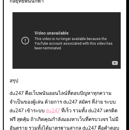
กลยุทธ์พนันกีฬา
สรุป
du247 คือเว็บพนันออนไลน์ที่ตอบปัญหาทุกความ
จำเป็นของผู้เล่น ด้วยการ du247 สมัคร ที่ง่าย ระบบ
du247 เข้าระบบ
du247
ที่เร็ว รวมทั้ง du247 เครดิต
ฟรี สุดคุ้ม ถ้าเกิดคุณกำลังมองหาเว็บที่ครบวงจร ไม่มี
อันตราย รวมทั้งได้มาตรฐานสากล du247 คือคำตอบ