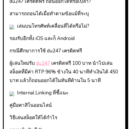
du247 เครดิตฟรี ถอนออกได้หรือเปล่า?
สามารถถอนได้เมื่อทำตามข้อแม้ที่ระบุ
เล่นบนโทรศัพท์เคลื่อนที่ได้หรือไม่?
รองรับอีกทั้ง iOS และก็ Android
กรณีศึกษาการใช้ du247 เครดิตฟรี
ผู้เล่นใหม่รับ
du247
เครดิตฟรี 100 บาท นำไปเล่น
สล็อตที่มีค่า RTP 96% ข้างใน 40 นาทีทำเงินได้ 450
บาท แล้วก็ถอนออกได้ในทันทีด้านใน 5 นาที
Internal Linking ที่ชี้แนะ
คู่มือคาสิโนออนไลน์
วิธีเล่นสล็อตให้ได้กำไร