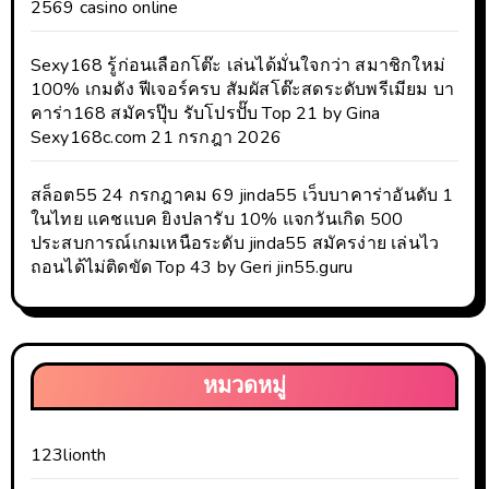
2569 casino online
Sexy168 รู้ก่อนเลือกโต๊ะ เล่นได้มั่นใจกว่า สมาชิกใหม่
100% เกมดัง ฟีเจอร์ครบ สัมผัสโต๊ะสดระดับพรีเมียม บา
คาร่า168 สมัครปุ๊บ รับโปรปั๊บ Top 21 by Gina
Sexy168c.com 21 กรกฎา 2026
สล็อต55 24 กรกฎาคม 69 jinda55 เว็บบาคาร่าอันดับ 1
ในไทย แคชแบค ยิงปลารับ 10% แจกวันเกิด 500
ประสบการณ์เกมเหนือระดับ jinda55 สมัครง่าย เล่นไว
ถอนได้ไม่ติดขัด Top 43 by Geri jin55.guru
หมวดหมู่
123lionth