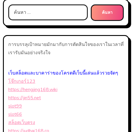
ค้นหา
สำหรับ:
การบรรลุเป้าหมายมักมากับการตัดสินใจของเราในเวลาที่
เรารับมันอย่างจริงใจ
เว็บสล็อตและบาคาร่าของโครตดีเว็บนี้เล่นแล้วรวยจัดๆ
โจ๊กเกอร์123
https://hengjing168.wiki
https://jin55.net
slot99
slot66
สล็อตเว็บตรง
https://judhai168.co