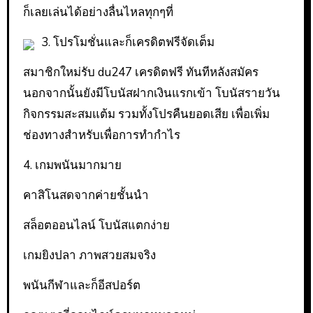
ก็เลยเล่นได้อย่างลื่นไหลทุกๆที่
3. โปรโมชั่นและก็เครดิตฟรีจัดเต็ม
สมาชิกใหม่รับ du247 เครดิตฟรี ทันทีหลังสมัคร
นอกจากนั้นยังมีโบนัสฝากเงินแรกเข้า โบนัสรายวัน
กิจกรรมสะสมแต้ม รวมทั้งโปรคืนยอดเสีย เพื่อเพิ่ม
ช่องทางสำหรับเพื่อการทำกำไร
4. เกมพนันมากมาย
คาสิโนสดจากค่ายชั้นนำ
สล็อตออนไลน์ โบนัสแตกง่าย
เกมยิงปลา ภาพสวยสมจริง
พนันกีฬาและก็อีสปอร์ต