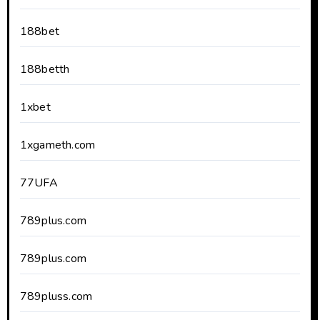
188bet
188betth
1xbet
1xgameth.com
77UFA
789plus.com
789plus.com
789pluss.com