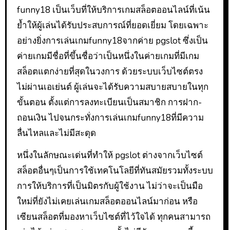
funny18 เป็นเว็บที่ให้บริการเกมสล็อตออนไลน์ที่เน้น
ย้ำให้ผู้เล่นได้รับประสบการณ์ที่ยอดเยี่ยม โดยเฉพาะ
อย่างยิ่งการเล่นเกมfunny18จากค่าย pgslot ซึ่งเป็น
ค่ายเกมมีชื่อที่ขึ้นชื่อว่าเป็นหนึ่งในค่ายเกมที่มีเกม
สล็อตแตกง่ายที่สุดในวงการ ด้วยระบบเว็บไซต์ตรง
ไม่ผ่านเอเย่นต์ ผู้เล่นจะได้รับความสบายสบายในทุก
ขั้นตอน ตั้งแต่การลงทะเบียนเป็นสมาชิก การฝาก-
ถอนเงิน ไปจนกระทั่งการเล่นเกมfunny18ที่มีความ
ลื่นไหลและไม่มีสะดุด
หนึ่งในลักษณะเด่นที่ทำให้ pgslot ต่างจากเว็บไซต์
สล็อตอื่นๆเป็นการใช้เทคโนโลยีที่ทันสมัยรวมทั้งระบบ
การให้บริการที่เป็นมิตรกับผู้ใช้งาน ไม่ว่าจะเป็นมือ
ใหม่ที่ยังไม่เคยเล่นเกมสล็อตออนไลน์มาก่อน หรือ
เซียนสล็อตที่มองหาเว็บไซต์ที่ไว้ใจได้ ทุกคนสามารถ