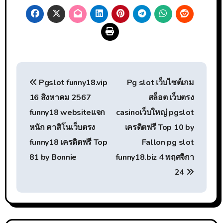
แนะแนว
Pgslot funny18.vip
Pg slot เว็บไซต์เกม
เรื่อง
16 สิงหาคม 2567
สล็อต เว็บตรง
funny18 websiteแจก
casinoเว็บใหญ่ pgslot
หนัก คาสิโนเว็บตรง
เครดิตฟรี Top 10 by
funny18 เครดิตฟรี Top
Fallon pg slot
81 by Bonnie
funny18.biz 4 พฤศจิกา
24