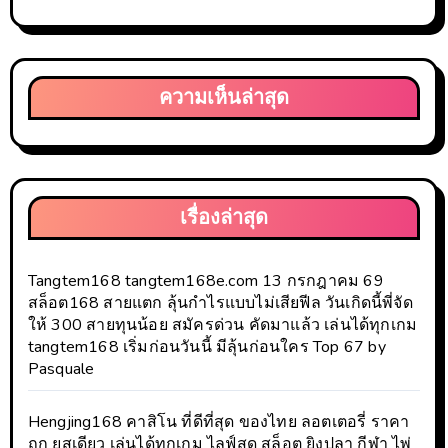
ความเห็นล่าสุด
เรื่องล่าสุด
Tangtem168 tangtem168e.com 13 กรกฎาคม 69
สล็อต168 สายแตก ลุ้นกำไรแบบไม่เสียฟีล วันเกิดนี้พี่จัด
ให้ 300 สายทุนน้อย สมัครด่วน คัดมาแล้ว เล่นได้ทุกเกม
tangtem168 เริ่มก่อนวันนี้ มีลุ้นก่อนใคร Top 67 by
Pasquale
Hengjing168 คาสิโน ที่ดีที่สุด ของไทย ลอตเตอรี่ ราคา
ถูก ยูสเดียว เล่นได้ทุกเกม ไลฟ์สด สล็อต ยิงปลา กีฬา ไพ่