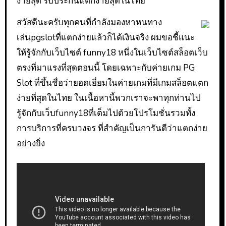
ง่ายสุด รับประกันแตกง่ายสุดในไทย
สวัสดีนะครับทุกคนที่กำลังมองหาหนทาง
เล่นpgslotที่แตกง่ายแล้วก็ได้เงินจริง ผมขอชี้แนะ
ให้รู้จักกับเว็บไซต์ funny18 หนึ่งในเว็บไซต์สล็อตเว็บ
ตรงที่มาแรงที่สุดตอนนี้ โดยเฉพาะกับค่ายเกม PG
Slot ที่ขึ้นชื่อว่ายอดเยี่ยมในค่ายเกมที่มีเกมสล็อตแตก
ง่ายที่สุดในไทย ในเนื้อหานี้พวกเราจะพาทุกท่านไป
รู้จักกับเว็บfunny18ที่เต็มไปด้วยโปรโมชั่นรวมทั้ง
การบริการที่ครบวงจร ที่สำคัญเป็นการันตีว่าแตกง่าย
อย่างยิ่ง