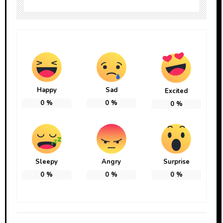
Happy
Sad
Excited
0
%
0
%
0
%
Sleepy
Angry
Surprise
0
%
0
%
0
%