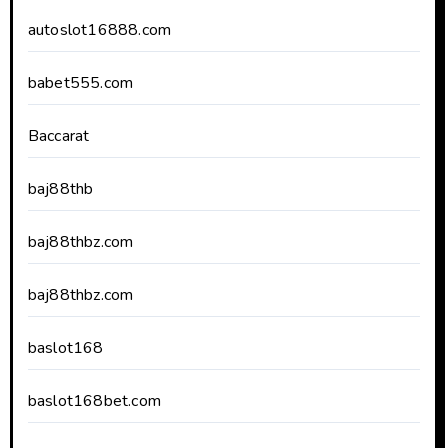
autoslot16888.com
babet555.com
Baccarat
baj88thb
baj88thbz.com
baj88thbz.com
baslot168
baslot168bet.com