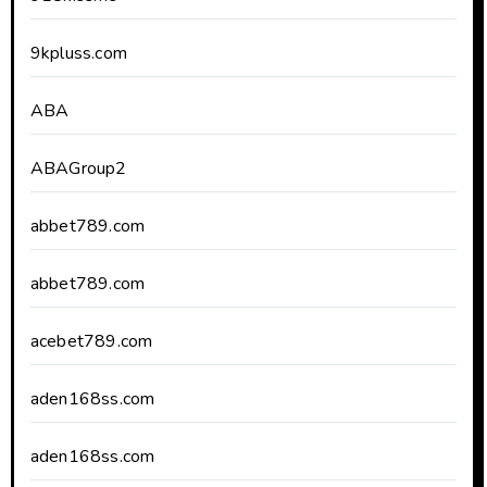
9kpluss.com
ABA
ABAGroup2
abbet789.com
abbet789.com
acebet789.com
aden168ss.com
aden168ss.com