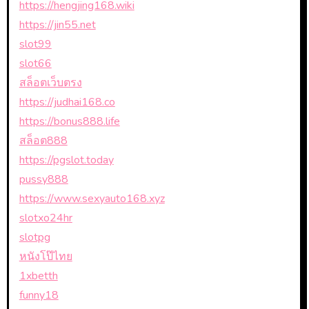
https://hengjing168.wiki
https://jin55.net
slot99
slot66
สล็อตเว็บตรง
https://judhai168.co
https://bonus888.life
สล็อต888
https://pgslot.today
pussy888
https://www.sexyauto168.xyz
slotxo24hr
slotpg
หนังโป๊ไทย
1xbetth
funny18