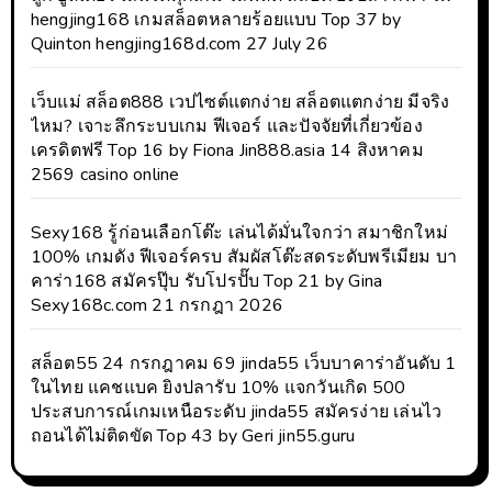
hengjing168 เกมสล็อตหลายร้อยแบบ Top 37 by
Quinton hengjing168d.com 27 July 26
เว็บแม่ สล็อต888 เวปไซต์แตกง่าย สล็อตแตกง่าย มีจริง
ไหม? เจาะลึกระบบเกม ฟีเจอร์ และปัจจัยที่เกี่ยวข้อง
เครดิตฟรี Top 16 by Fiona Jin888.asia 14 สิงหาคม
2569 casino online
Sexy168 รู้ก่อนเลือกโต๊ะ เล่นได้มั่นใจกว่า สมาชิกใหม่
100% เกมดัง ฟีเจอร์ครบ สัมผัสโต๊ะสดระดับพรีเมียม บา
คาร่า168 สมัครปุ๊บ รับโปรปั๊บ Top 21 by Gina
Sexy168c.com 21 กรกฎา 2026
สล็อต55 24 กรกฎาคม 69 jinda55 เว็บบาคาร่าอันดับ 1
ในไทย แคชแบค ยิงปลารับ 10% แจกวันเกิด 500
ประสบการณ์เกมเหนือระดับ jinda55 สมัครง่าย เล่นไว
ถอนได้ไม่ติดขัด Top 43 by Geri jin55.guru