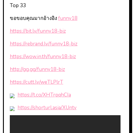
Top 33
ขอขอบคุณมากอ้างอิง
funny18
https://bit.ly/funny18-biz
https://rebrand.ly/funny18-biz
https://wow.in.th/funny18-biz
http://gg.gg/funny18-biz
https://cutt.ly/weTLPlrT
https://t.co/XHTrpqhCIa
https://shorturl.asia/XUntv