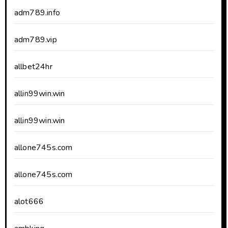
adm789.info
adm789.vip
allbet24hr
allin99win.win
allin99win.win
allone745s.com
allone745s.com
alot666