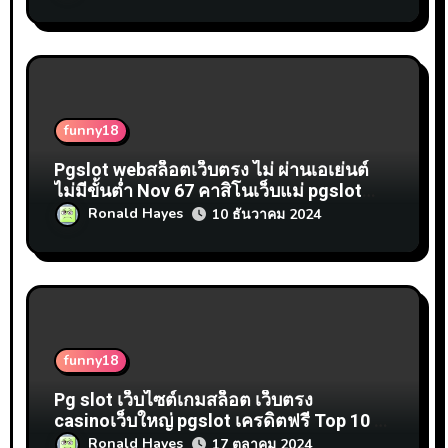
ทางเข้าpg มีรีวิวจากผู้ใช้จริง Top 15 by
Jeffery funny18.xyz
funny18
Pgslot webสล็อตเว็บตรง ไม่ ผ่านเอเย่นต์
ไม่มีขั้นต่ำ Nov 67 คาสิโนเว็บแม่ pgslot
เครดิตฟรี Top 58 by Elyse pgslot
Ronald Hayes
10 ธันวาคม 2024
Funny18.biz 31
funny18
Pg slot เว็บไซต์เกมสล็อต เว็บตรง
casinoเว็บใหญ่ pgslot เครดิตฟรี Top 10 by
Fallon pg slot funny18.biz 4 พฤศจิกา 24
Ronald Hayes
17 ตุลาคม 2024