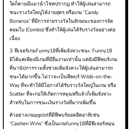
ใดก็ตามมีแมวนำโชคปรากฏ ทำให้ผู้เล่นสามารถ
ชนะรางวัลใหญ่ได้ง่ายสุดๆ หรือเกม “Candy
Bonanza” ที่มีการจ่ายรางวัลในลักษณะของการจัด
คอมโบ (Combo) ซึ่งทำให้ผู้เล่นได้รับรางวัลอย่างต่อ
เนื่อง
3. ฟีเจอร์เกมFunny18ที่เพิ่มจังหวะชนะ: Funny18
มิได้แค่เพียงมีเกมที่มีธีมงามเท่านั้น แต่ยังมีฟีพบร์เกม
ที่นานัปการรวมทั้งช่วยเพิ่มจังหวะให้ผู้เล่นสามารถ
ชนะได้มากขึ้น ไม่ว่าจะเป็นฟีพบร์ Wilds-on-the-
Way ที่จะทำให้มีโอกาสได้รับรางวัลใหญ่ในเกม หรือ
Scatter ที่จะก่อให้เกิดการหมุนฟรีแล้วก็เพิ่มจังหวะ
สำหรับในการชนะเงินรางวัลที่มากเพิ่มขึ้น
ตัวอย่างเกมpgslotที่มีฟีพบร์ยอดฮิตอาทิเช่น
“Caishen Wins” ซึ่งเป็นเกมfunny18ที่มีฟีเจอร์หมุน