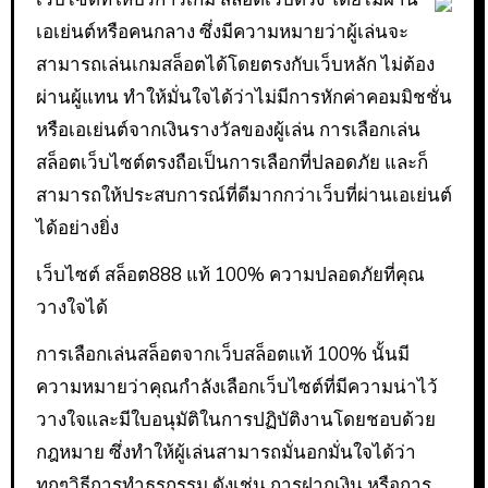
เอเย่นต์หรือคนกลาง ซึ่งมีความหมายว่าผู้เล่นจะ
สามารถเล่นเกมสล็อตได้โดยตรงกับเว็บหลัก ไม่ต้อง
ผ่านผู้แทน ทำให้มั่นใจได้ว่าไม่มีการหักค่าคอมมิชชั่น
หรือเอเย่นต์จากเงินรางวัลของผู้เล่น การเลือกเล่น
สล็อตเว็บไซต์ตรงถือเป็นการเลือกที่ปลอดภัย และก็
สามารถให้ประสบการณ์ที่ดีมากกว่าเว็บที่ผ่านเอเย่นต์
ได้อย่างยิ่ง
เว็บไซต์ สล็อต888 แท้ 100% ความปลอดภัยที่คุณ
วางใจได้
การเลือกเล่นสล็อตจากเว็บสล็อตแท้ 100% นั้นมี
ความหมายว่าคุณกำลังเลือกเว็บไซต์ที่มีความน่าไว้
วางใจและมีใบอนุมัติในการปฏิบัติงานโดยชอบด้วย
กฎหมาย ซึ่งทำให้ผู้เล่นสามารถมั่นอกมั่นใจได้ว่า
ทุกๆวิธีการทำธุรกรรม ดังเช่น การฝากเงิน หรือการ