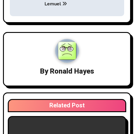
Lemuel
By
Ronald Hayes
Related Post