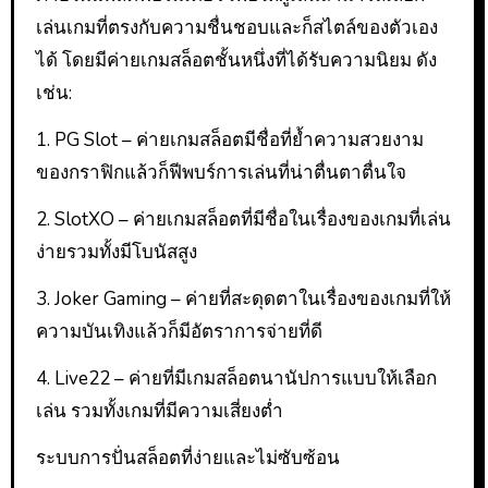
เล่นเกมที่ตรงกับความชื่นชอบและก็สไตล์ของตัวเอง
ได้ โดยมีค่ายเกมสล็อตชั้นหนึ่งที่ได้รับความนิยม ดัง
เช่น:
1. PG Slot – ค่ายเกมสล็อตมีชื่อที่ย้ำความสวยงาม
ของกราฟิกแล้วก็ฟีพบร์การเล่นที่น่าตื่นตาตื่นใจ
2. SlotXO – ค่ายเกมสล็อตที่มีชื่อในเรื่องของเกมที่เล่น
ง่ายรวมทั้งมีโบนัสสูง
3. Joker Gaming – ค่ายที่สะดุดตาในเรื่องของเกมที่ให้
ความบันเทิงแล้วก็มีอัตราการจ่ายที่ดี
4. Live22 – ค่ายที่มีเกมสล็อตนานัปการแบบให้เลือก
เล่น รวมทั้งเกมที่มีความเสี่ยงต่ำ
ระบบการปั่นสล็อตที่ง่ายและไม่ซับซ้อน