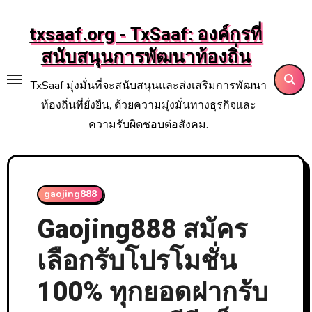
Skip
to
txsaaf.org - TxSaaf: องค์กรที่
content
สนับสนุนการพัฒนาท้องถิ่น
TxSaaf มุ่งมั่นที่จะสนับสนุนและส่งเสริมการพัฒนา
ท้องถิ่นที่ยั่งยืน, ด้วยความมุ่งมั่นทางธุรกิจและ
ความรับผิดชอบต่อสังคม.
gaojing888
Gaojing888 สมัคร
เลือกรับโปรโมชั่น
100% ทุกยอดฝากรับ