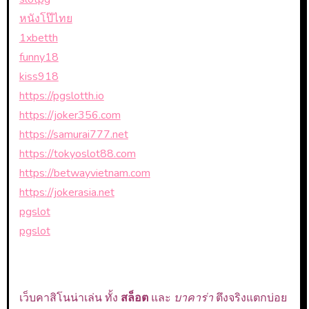
หนังโป๊ไทย
1xbetth
funny18
kiss918
https://pgslotth.io
https://joker356.com
https://samurai777.net
https://tokyoslot88.com
https://betwayvietnam.com
https://jokerasia.net
pgslot
pgslot
เว็บคาสิโนน่าเล่น ทั้ง
สล็อต
และ
บาคาร่า
ตึงจริงแตกบ่อย