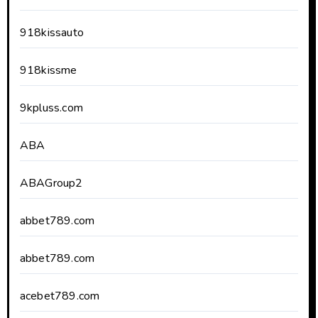
918kissauto
918kissme
9kpluss.com
ABA
ABAGroup2
abbet789.com
abbet789.com
acebet789.com