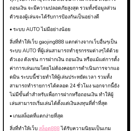
ถอนเงิน จะมีความปลอดภัยสูงสุด รวมทั้งข้อมูลส่วน
ตัวของผู้เล่นจะได้รับการป้องกันเป็นอย่างดี
• ระบบ AUTO ไม่มีอย่างน้อย
สิ่งที่ทำให้เว็บ gaojing888 แตกต่างจากเว็บอื่นๆเป็น
ระบบ AUTO ที่ผู้เล่นสามารถทำธุรกรรมต่างๆได้ด้วย
ตัวเอง ดังเช่น การฝากเงิน ถอนเงิน หรือแม้แต่การตั้ง
ค่าการเล่นเกมโดยไม่ต้องคอยการดำเนินการจากแอ
ดมิน ระบบนี้ช่วยทำให้ผู้เล่นประหยัดเวลา รวมทั้ง
สามารถทำรายการได้ตลอด 24 ชั่วโมง นอกจากนี้ยัง
ไม่มีขั้นต่ำสำหรับเพื่อการฝากหรือถอนเงิน ทำให้ผู้
เล่นสามารถเริ่มเล่นได้ตั้งแต่เงินลงทุนที่ต่ำที่สุด
• เกมสล็อตที่แตกง่ายที่สุด
สิ่งที่ทำให้เว็บ
สล็อต888
ได้รับความนิยมเป็นเกม