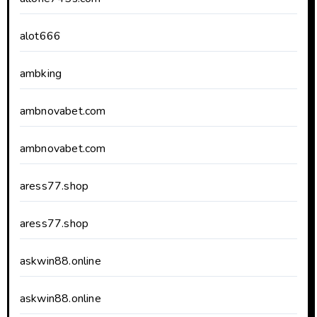
alot666
ambking
ambnovabet.com
ambnovabet.com
aress77.shop
aress77.shop
askwin88.online
askwin88.online