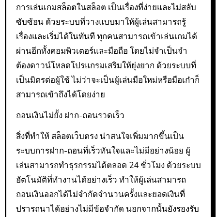
การเล่นเกมสล็อตในสล็อต เป็นเรื่องที่ง่ายและไม่สลับ
ซับซ้อน ด้วยระบบที่วางแบบมาให้ผู้เล่นสามารถรู้
เรื่องและเริ่มได้ในทันที ทุกคนสามารถเข้าเล่นเกมได้
ผ่านอีกทั้งคอมพิวเตอร์และมือถือ โดยไม่จำเป็นจำ
ต้องดาวน์โหลดโปรแกรมเสริมให้ยุ่งยาก ด้วยระบบที่
เป็นมิตรต่อผู้ใช้ ไม่ว่าจะเป็นผู้เล่นมือใหม่หรือมือเก๋าก็
สามารถเข้าถึงได้โดยง่าย
ถอนเงินไม่ยั้ง ฝาก-ถอนรวดเร็ว
สิ่งที่ทำให้ สล็อตเว็บตรง น่าสนใจเพิ่มมากขึ้นเป็น
ระบบการฝาก-ถอนที่เร็วทันใจและไม่มีอย่างน้อย ผู้
เล่นสามารถทำธุรกรรมได้ตลอด 24 ชั่วโมง ด้วยระบบ
อัตโนมัติที่ทำงานได้อย่างเร็ว ทำให้ผู้เล่นสามารถ
ถอนเงินออกได้ไม่จำกัดจำนวนครั้งและยอดเงินที่
ปรารถนาได้อย่างไม่มีข้อจำกัด นอกจากนั้นยังรองรับ