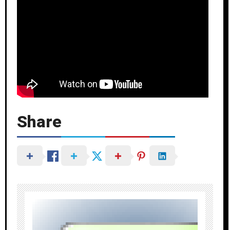
Share