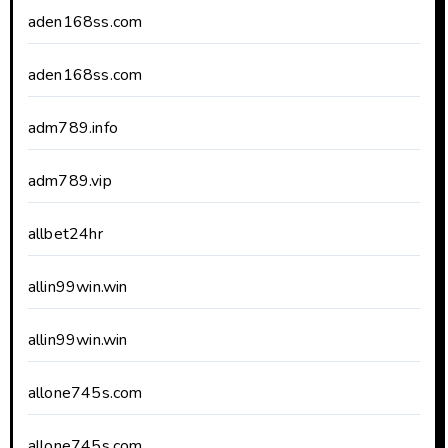
aden168ss.com
aden168ss.com
adm789.info
adm789.vip
allbet24hr
allin99win.win
allin99win.win
allone745s.com
allone745s.com