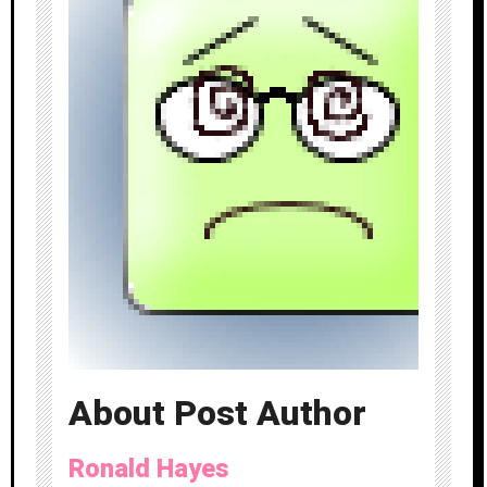
About Post Author
Ronald Hayes