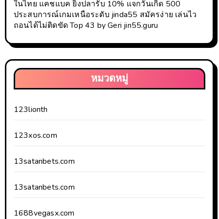
ในไทย แคชแบค ยิงปลารับ 10% แจกวันเกิด 500
ประสบการณ์เกมเหนือระดับ jinda55 สมัครง่าย เล่นไว
ถอนได้ไม่ติดขัด Top 43 by Geri jin55.guru
หมวดหมู่
123lionth
123xos.com
13satanbets.com
13satanbets.com
1688vegasx.com