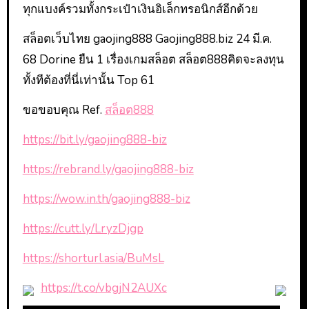
ทุกแบงค์รวมทั้งกระเป๋าเงินอิเล็กทรอนิกส์อีกด้วย
สล็อตเว็บไทย gaojing888 Gaojing888.biz 24 มี.ค.
68 Dorine ยืน 1 เรื่องเกมสล็อต สล็อต888คิดจะลงทุน
ทั้งทีต้องที่นี่เท่านั้น Top 61
ขอขอบคุณ Ref.
สล็อต888
https://bit.ly/gaojing888-biz
https://rebrand.ly/gaojing888-biz
https://wow.in.th/gaojing888-biz
https://cutt.ly/LryzDjgp
https://shorturl.asia/BuMsL
https://t.co/vbgjN2AUXc