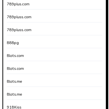
789plus.com
789pluss.com
789pluss.com
888pg
8lots.com
8lots.com
8lots.me
8lots.me
918Kiss