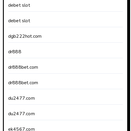
debet slot
debet slot
dgb222hot.com
dr888
dr888bet.com
dr888bet.com
du2477.com
du2477.com
ek4567.com