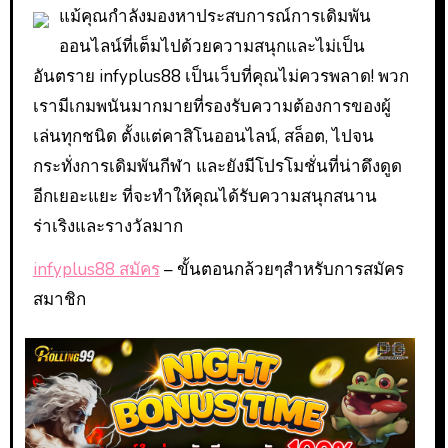
แม้คุณกำลังมองหาประสบการณ์การเดิมพัน
ออนไลน์ที่เต็มไปด้วยความสนุกและไม่เป็น
อันตราย infyplus88 เป็นเว็บที่คุณไม่ควรพลาด! พวก
เรามีเกมพนันมากมายที่รองรับความต้องการของผู้
เล่นทุกชนิด ตั้งแต่คาสิโนออนไลน์, สล็อต, ไปจน
กระทั่งการเดิมพันกีฬา และยังมีโปรโมชั่นที่น่าดึงดูด
อีกเยอะแยะ ที่จะทำให้คุณได้รับความสนุกสนาน
ร่าเริงและรางวัลมาก
infyplus88 สมัคร
– ขั้นตอนกล้วยๆสำหรับการสมัคร
สมาชิก