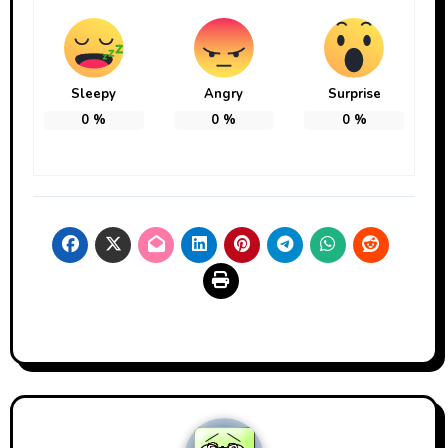
Sleepy
Angry
Surprise
0
%
0
%
0
%