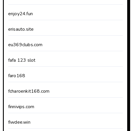
enjoy24.fun
erisauto.site
eu369clubs.com
fafa 123 slot
faro168
fcharoenkit168.com
finnivips.com
fiwdee.win