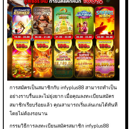
การสมัครเป็นสมาชิกกับ infyplus88 สามารถทำเป็น
อย่างราบรื่นและไม่ยุ่งยาก เมื่อคุณลงทะเบียนสมัคร
สมาชิกเรียบร้อยแล้ว คุณสามารถเริ่มเล่นเกมได้ทันที
โดยไม่ต้องรอนาน
กรรมวิธีการลงทะเบียนสมัครสมาชิก infyplus88