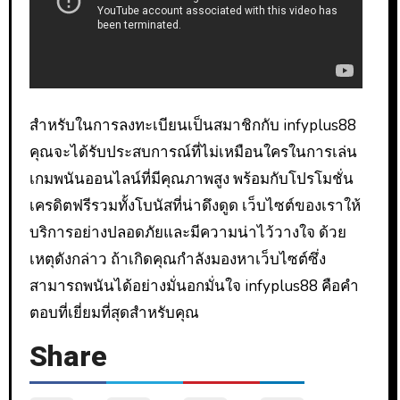
สำหรับในการลงทะเบียนเป็นสมาชิกกับ infyplus88
คุณจะได้รับประสบการณ์ที่ไม่เหมือนใครในการเล่น
เกมพนันออนไลน์ที่มีคุณภาพสูง พร้อมกับโปรโมชั่น
เครดิตฟรีรวมทั้งโบนัสที่น่าดึงดูด เว็บไซต์ของเราให้
บริการอย่างปลอดภัยและมีความน่าไว้วางใจ ด้วย
เหตุดังกล่าว ถ้าเกิดคุณกำลังมองหาเว็บไซต์ซึ่ง
สามารถพนันได้อย่างมั่นอกมั่นใจ infyplus88 คือคำ
ตอบที่เยี่ยมที่สุดสำหรับคุณ
Share