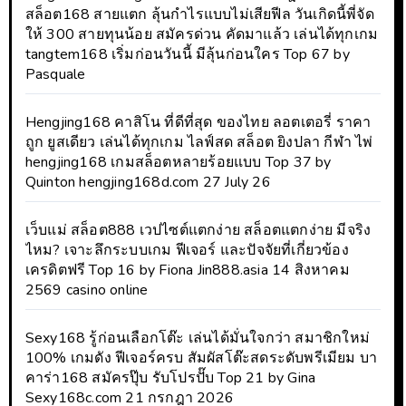
สล็อต168 สายแตก ลุ้นกำไรแบบไม่เสียฟีล วันเกิดนี้พี่จัด
ให้ 300 สายทุนน้อย สมัครด่วน คัดมาแล้ว เล่นได้ทุกเกม
tangtem168 เริ่มก่อนวันนี้ มีลุ้นก่อนใคร Top 67 by
Pasquale
Hengjing168 คาสิโน ที่ดีที่สุด ของไทย ลอตเตอรี่ ราคา
ถูก ยูสเดียว เล่นได้ทุกเกม ไลฟ์สด สล็อต ยิงปลา กีฬา ไพ่
hengjing168 เกมสล็อตหลายร้อยแบบ Top 37 by
Quinton hengjing168d.com 27 July 26
เว็บแม่ สล็อต888 เวปไซต์แตกง่าย สล็อตแตกง่าย มีจริง
ไหม? เจาะลึกระบบเกม ฟีเจอร์ และปัจจัยที่เกี่ยวข้อง
เครดิตฟรี Top 16 by Fiona Jin888.asia 14 สิงหาคม
2569 casino online
Sexy168 รู้ก่อนเลือกโต๊ะ เล่นได้มั่นใจกว่า สมาชิกใหม่
100% เกมดัง ฟีเจอร์ครบ สัมผัสโต๊ะสดระดับพรีเมียม บา
คาร่า168 สมัครปุ๊บ รับโปรปั๊บ Top 21 by Gina
Sexy168c.com 21 กรกฎา 2026