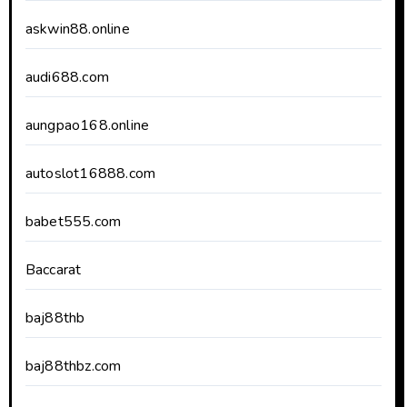
askwin88.online
audi688.com
aungpao168.online
autoslot16888.com
babet555.com
Baccarat
baj88thb
baj88thbz.com