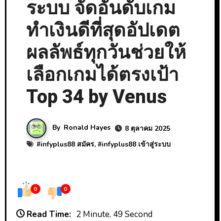
ระบบ จัดอันดับเกม
ทำเงินดีที่สุดอัปเดต
ผลลัพธ์ทุกวันช่วยให้
เลือกเกมได้ตรงเป้า
Top 34 by Venus
By
Ronald Hayes
8 ตุลาคม 2025
#
infyplus88 สมัคร
, #
infyplus88 เข้าสู่ระบบ
0
0
Read Time:
2 Minute, 49 Second