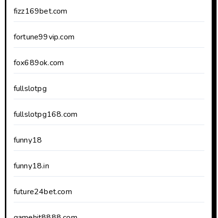
fizz169bet.com
fortune99vip.com
fox689ok.com
fullslotpg
fullslotpg168.com
funny18
funny18.in
future24bet.com
gamehit8888.com