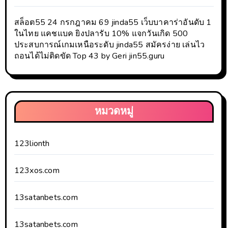
สล็อต55 24 กรกฎาคม 69 jinda55 เว็บบาคาร่าอันดับ 1
ในไทย แคชแบค ยิงปลารับ 10% แจกวันเกิด 500
ประสบการณ์เกมเหนือระดับ jinda55 สมัครง่าย เล่นไว
ถอนได้ไม่ติดขัด Top 43 by Geri jin55.guru
หมวดหมู่
123lionth
123xos.com
13satanbets.com
13satanbets.com