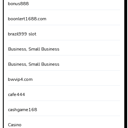
bonus888
boonlert1688.com
brazil999 slot
Business, Small Business
Business, Small Business
bwvip4.com
cafe444
cashgame168
Casino