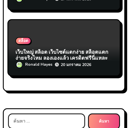
sretthi99 สมัครตอนนี้ แจกทุนฟรี Top 62 by
Charlie st99d.com
สล็อต
เว็บใหญ่ สล็อต เว็บไซต์แตกง่าย สล็อตแตก
ง่ายจริงไหม ลองเองแล้ว เครดิตฟรีนี่แหละ
ตัวเปิดทาง เครดิตฟรี Top 37 by Esteban
Ronald Hayes
20 มกราคม 2026
Jin55.xyz 20 JAN 2569 พนัน
ค้นหา
สำหรับ: