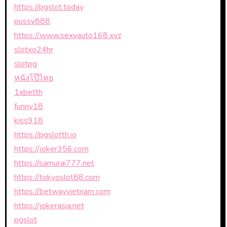
https://pgslot.today
pussy888
https://www.sexyauto168.xyz
slotxo24hr
slotpg
หนังโป๊ไทย
1xbetth
funny18
kiss918
https://pgslotth.io
https://joker356.com
https://samurai777.net
https://tokyoslot88.com
https://betwayvietnam.com
https://jokerasia.net
pgslot