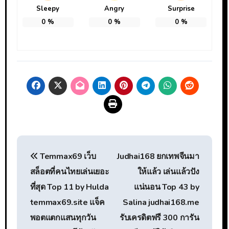
Sleepy
Angry
Surprise
0
%
0
%
0
%
แนะแนว
Temmax69 เว็บ
Judhai168 ยกเทพจีนมา
เรื่อง
สล็อตที่คนไทยเล่นเยอะ
ให้แล้ว เล่นแล้วปัง
ที่สุด Top 11 by Hulda
แน่นอน Top 43 by
temmax69.site แจ็ค
Salina judhai168.me
พอตแตกแสนทุกวัน
รับเครดิตฟรี 300 การัน