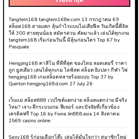
Tangtem168 tangtem168e.com 13 กรกฎาคม 69
สล็อต168 สายแตก ลุ้นกำไรแบบไม่เสียฟีล วันเกิดนี้พี่จัด
ให้ 300 สายทุนน้อย สมัครด่วน คัดมาแล้ว เล่นได้ทุกเกม
tangtem168 เริ่มก่อนวันนี้ มีลุ้นก่อนใคร Top 67 by
Pasquale
Hengjing168 คาสิโน ที่ดีที่สุด ของไทย ลอตเตอรี่ ราคา
ถูก ยูสเดียว เล่นได้ทุกเกม ไลฟ์สด สล็อต ยิงปลา กีฬา ไพ่
hengjing168 เกมสล็อตหลายร้อยแบบ Top 37 by
Quinton hengjing168d.com 27 July 26
เว็บแม่ สล็อต888 เวปไซต์แตกง่าย สล็อตแตกง่าย มีจริง
ไหม? เจาะลึกระบบเกม ฟีเจอร์ และปัจจัยที่เกี่ยวข้อง
เครดิตฟรี Top 16 by Fiona Jin888.asia 14 สิงหาคม
2569 casino online
Sexy168 รู้ก่อนเลือกโต๊ะ เล่นได้มั่นใจกว่า สมาชิกใหม่