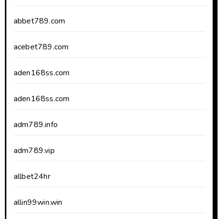
abbet789.com
acebet789.com
aden168ss.com
aden168ss.com
adm789.info
adm789.vip
allbet24hr
allin99win.win