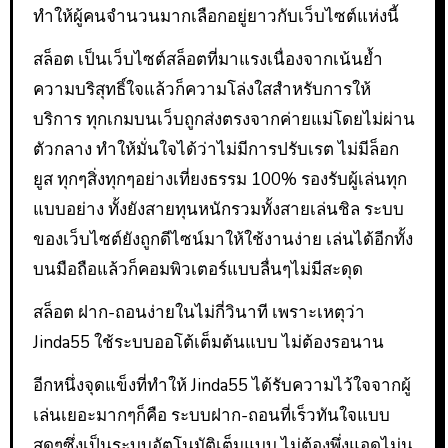
ทำให้ผู้คนจำนวนมากเลือกอยู่ยาวกับเว็บไซต์แห่งนี้
สล็อต เป็นเว็บไซต์สล็อตที่มาแรงเนื่องจากเน้นย้ำ
ความบริสุทธิ์ใจแล้วก็ความโล่งใสสำหรับการให้
บริการ ทุกเกมบนเว็บถูกส่งตรงจากค่ายแม่โดยไม่ผ่าน
ตัวกลาง ทำให้มั่นใจได้ว่าไม่มีการปรับเรต ไม่มีล็อก
ยูส ทุกๆสิ่งทุกๆอย่างเที่ยงธรรม 100% รองรับผู้เล่นทุก
แบบอย่าง ทั้งยังสายทุนหนักรวมทั้งสายเล่นชิล ระบบ
ของเว็บไซต์ยังถูกดีไซน์มาให้ใช้งานง่าย เล่นได้อีกทั้ง
บนมือถือแล้วก็คอมพิวเตอร์แบบลื่นๆไม่มีสะดุด
สล็อต ฝาก-ถอนง่ายในไม่กี่วินาที เพราะเหตุว่า
Jinda55 ใช้ระบบออโต้เต็มต้นแบบ ไม่ต้องรอนาน
อีกหนึ่งจุดแข็งที่ทำให้ Jinda55 ได้รับความไว้ใจจากผู้
เล่นเยอะมากๆก็คือ ระบบฝาก-ถอนที่เร็วทันใจแบบ
สุดๆซึ่งเป็นระบบอัตโนมัติเต็มแบบ ไม่ต้องพึ่งแอดไม่น