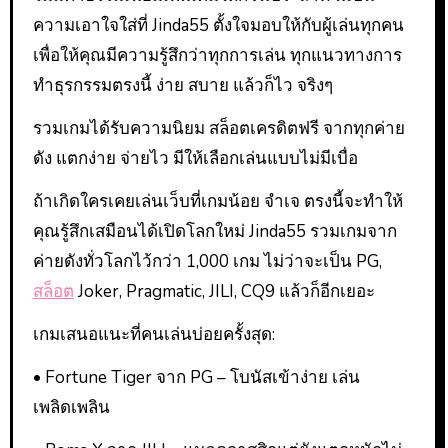
ความเอาใจใส่ที่ Jinda55 ตั้งใจมอบให้กับผู้เล่นทุกคน
เพื่อให้คุณมีความรู้สึกว่าทุกการเล่น ทุกแนวทางการ
ทำธุรกรรมตรงนี้ ง่าย สบาย แล้วก็ไว จริงๆ
รวมเกมได้รับความนิยม สล็อตเครดิตฟรี จากทุกค่าย
ดัง แตกง่าย จ่ายไว มีให้เลือกเล่นแบบไม่มีเบื่อ
ถ้าเกิดใครเคยเล่นเว็บที่เกมน้อย จำเจ ตรงนี้จะทำให้
คุณรู้สึกเสมือนได้เปิดโลกใหม่ Jinda55 รวมเกมจาก
ค่ายดังทั่วโลกไว้กว่า 1,000 เกม ไม่ว่าจะเป็น PG,
สล็อต
Joker, Pragmatic, JILI, CQ9 แล้วก็อีกเยอะ
เกมเสนอแนะที่คนเล่นบ่อยครั้งสุด:
• Fortune Tiger จาก PG – โบนัสเข้าง่าย เล่น
เพลิดเพลิน