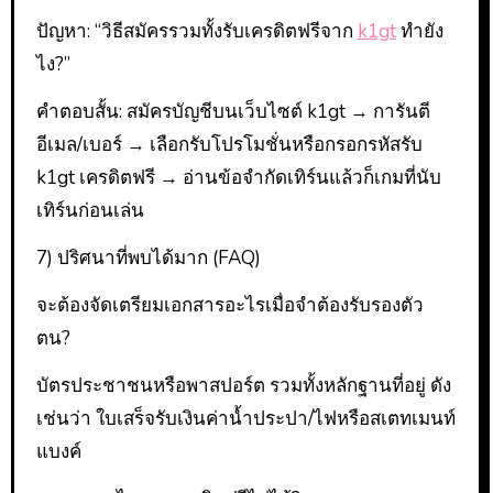
ปัญหา: “วิธีสมัครรวมทั้งรับเครดิตฟรีจาก
k1gt
ทำยัง
ไง?”
คำตอบสั้น: สมัครบัญชีบนเว็บไซต์ k1gt → การันตี
อีเมล/เบอร์ → เลือกรับโปรโมชั่นหรือกรอกรหัสรับ
k1gt เครดิตฟรี → อ่านข้อจำกัดเทิร์นแล้วก็เกมที่นับ
เทิร์นก่อนเล่น
7) ปริศนาที่พบได้มาก (FAQ)
จะต้องจัดเตรียมเอกสารอะไรเมื่อจำต้องรับรองตัว
ตน?
บัตรประชาชนหรือพาสปอร์ต รวมทั้งหลักฐานที่อยู่ ดัง
เช่นว่า ใบเสร็จรับเงินค่าน้ำประปา/ไฟหรือสเตทเมนท์
แบงค์