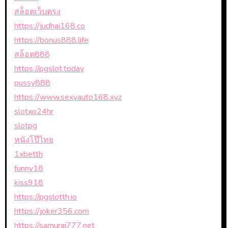
สล็อตเว็บตรง
https://judhai168.co
https://bonus888.life
สล็อต888
https://pgslot.today
pussy888
https://www.sexyauto168.xyz
slotxo24hr
slotpg
หนังโป๊ไทย
1xbetth
funny18
kiss918
https://pgslotth.io
https://joker356.com
https://samurai777.net