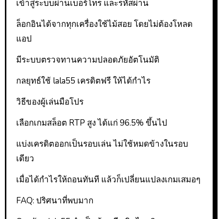
เข้าสู่ระบบผ่านเบอร์โทร และรหัสผ่าน
ล็อกอินได้จากทุกเครื่องใช้ไม้สอย โดยไม่ต้องโหลด
แอป
มีระบบตรวจทานความปลอดภัยอัตโนมัติ
กลยุทธ์ใช้ lala55 เครดิตฟรี ให้ได้กำไร
วิธีของผู้เล่นมือโปร
เลือกเกมสล็อต RTP สูง ได้แก่ 96.5% ขึ้นไป
แบ่งเครดิตออกเป็นรอบเล่น ไม่ใช้หมดข้างในรอบ
เดียว
เมื่อได้กำไรให้ถอนทันที แล้วก็เปลี่ยนแปลงเกมเสมอๆ
FAQ: ปริศนาที่พบมาก