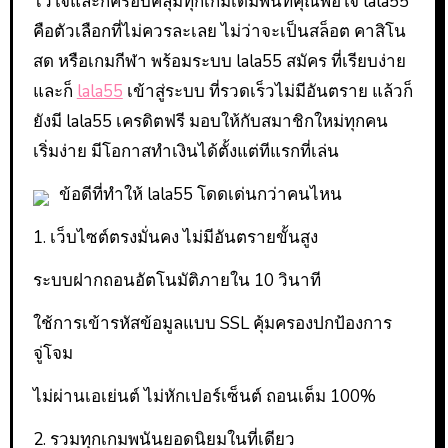
ไว้ใจและก็ครอบคลุมทุกเกมเดิมพันที่คุณพอใจ lala55
คือตัวเลือกที่ไม่ควรละเลย ไม่ว่าจะเป็นสล็อต คาสิโน
สด หรือเกมกีฬา พร้อมระบบ lala55 สมัคร ที่เรียบง่าย
และก็
lala55
เข้าสู่ระบบ ที่รวดเร็วไม่มีอันตราย แล้วก็
ยังมี lala55 เครดิตฟรี มอบให้กับสมาชิกใหม่ทุกคน
เริ่มง่าย มีโอกาสทำเงินได้ตั้งแต่ทีแรกที่เล่น
ข้อดีที่ทำให้ lala55 โดดเด่นกว่าคนไหน
1. เว็บไซต์ตรงมั่นคง ไม่มีอันตรายขั้นสูง
ระบบฝากถอนอัตโนมัติภายใน 10 วินาที
ใช้การเข้ารหัสข้อมูลแบบ SSL คุ้มครองปกป้องการ
จู่โจม
ไม่ผ่านเอเย่นต์ ไม่หักเปอร์เซ็นต์ ถอนเต็ม 100%
2. รวมทุกเกมพนันยอดนิยมในที่เดียว