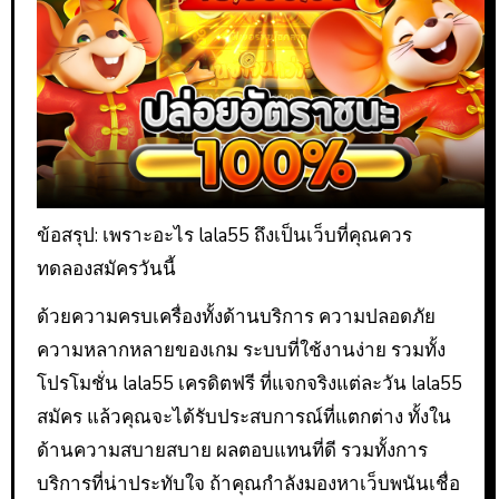
ข้อสรุป: เพราะอะไร lala55 ถึงเป็นเว็บที่คุณควร
ทดลองสมัครวันนี้
ด้วยความครบเครื่องทั้งด้านบริการ ความปลอดภัย
ความหลากหลายของเกม ระบบที่ใช้งานง่าย รวมทั้ง
โปรโมชั่น lala55 เครดิตฟรี ที่แจกจริงแต่ละวัน lala55
สมัคร แล้วคุณจะได้รับประสบการณ์ที่แตกต่าง ทั้งใน
ด้านความสบายสบาย ผลตอบแทนที่ดี รวมทั้งการ
บริการที่น่าประทับใจ ถ้าคุณกำลังมองหาเว็บพนันเชื่อ