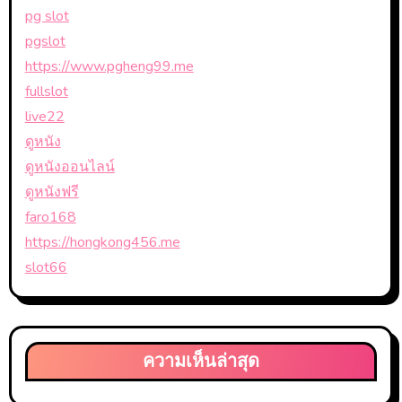
pg slot
pgslot
https://www.pgheng99.me
fullslot
live22
ดูหนัง
ดูหนังออนไลน์
ดูหนังฟรี
faro168
https://hongkong456.me
slot66
ความเห็นล่าสุด