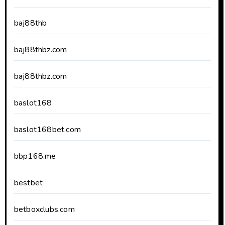
baj88thb
baj88thbz.com
baj88thbz.com
baslot168
baslot168bet.com
bbp168.me
bestbet
betboxclubs.com