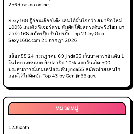
2569 casino online
Sexy168 รู้ก่อนเลือกโต๊ะ เล่นได้มั่นใจกว่า สมาชิกใหม่
100% เกมดัง ฟีเจอร์ครบ สัมผัสโต๊ะสดระดับพรีเมียม บา
คาร่า168 สมัครปุ๊บ รับโปรปั๊บ Top 21 by Gina
Sexy168c.com 21 กรกฎา 2026
สล็อต55 24 กรกฎาคม 69 jinda55 เว็บบาคาร่าอันดับ 1
ในไทย แคชแบค ยิงปลารับ 10% แจกวันเกิด 500
ประสบการณ์เกมเหนือระดับ jinda55 สมัครง่าย เล่นไว
ถอนได้ไม่ติดขัด Top 43 by Geri jin55.guru
หมวดหมู่
123lionth