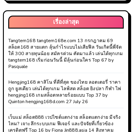
เรื่องล่าสุด
Tangtem168 tangtem168e.com 13 กรกฎาคม 69
สล็อต168 สายแตก ลุ้นกำไรแบบไม่เสียฟีล วันเกิดนี้พี่จัด
ให้ 300 สายทุนน้อย สมัครด่วน คัดมาแล้ว เล่นได้ทุกเกม
tangtem168 เริ่มก่อนวันนี้ มีลุ้นก่อนใคร Top 67 by
Pasquale
Hengjing168 คาสิโน ที่ดีที่สุด ของไทย ลอตเตอรี่ ราคา
ถูก ยูสเดียว เล่นได้ทุกเกม ไลฟ์สด สล็อต ยิงปลา กีฬา ไพ่
hengjing168 เกมสล็อตหลายร้อยแบบ Top 37 by
Quinton hengjing168d.com 27 July 26
เว็บแม่ สล็อต888 เวปไซต์แตกง่าย สล็อตแตกง่าย มีจริง
ไหม? เจาะลึกระบบเกม ฟีเจอร์ และปัจจัยที่เกี่ยวข้อง
เครดิตฟรี Top 16 by Fiona Jin888.asia 14 สิงหาคม