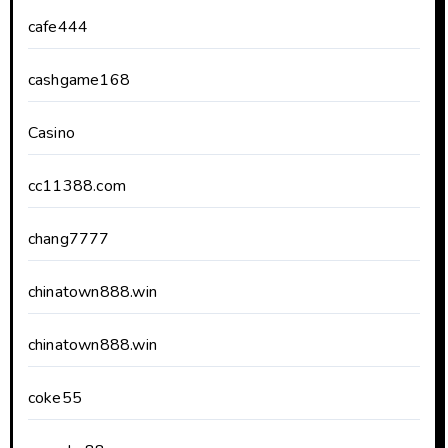
cafe444
cashgame168
Casino
cc11388.com
chang7777
chinatown888.win
chinatown888.win
coke55