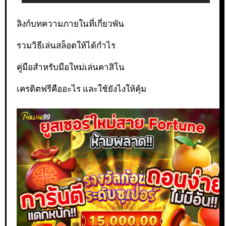
ลิงก์บทความภายในที่เกี่ยวพัน
รวมวิธีเล่นสล็อตให้ได้กำไร
คู่มือสำหรับมือใหม่เล่นคาสิโน
เครดิตฟรีคืออะไร และใช้ยังไงให้คุ้ม