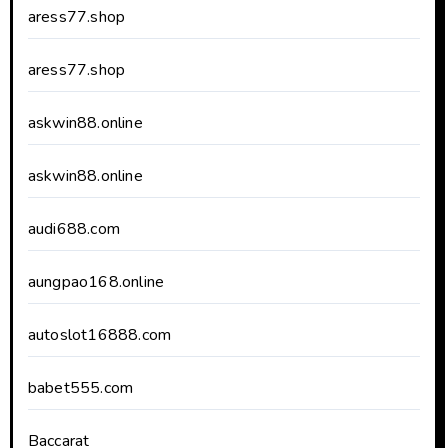
aress77.shop
aress77.shop
askwin88.online
askwin88.online
audi688.com
aungpao168.online
autoslot16888.com
babet555.com
Baccarat