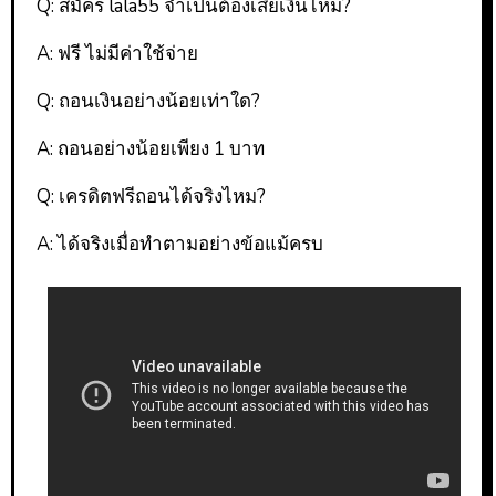
Q: สมัคร lala55 จำเป็นต้องเสียเงินไหม?
A: ฟรี ไม่มีค่าใช้จ่าย
Q: ถอนเงินอย่างน้อยเท่าใด?
A: ถอนอย่างน้อยเพียง 1 บาท
Q: เครดิตฟรีถอนได้จริงไหม?
A: ได้จริงเมื่อทำตามอย่างข้อแม้ครบ