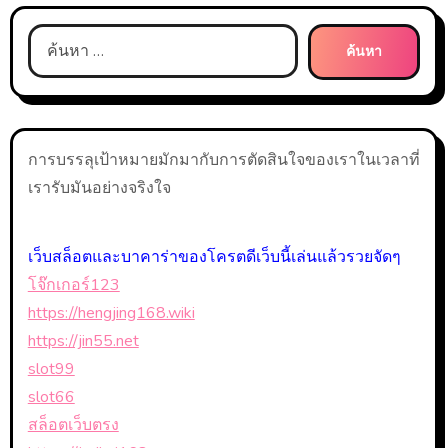
ค้นหา
สำหรับ:
การบรรลุเป้าหมายมักมากับการตัดสินใจของเราในเวลาที่
เรารับมันอย่างจริงใจ
เว็บสล็อตและบาคาร่าของโครตดีเว็บนี้เล่นแล้วรวยจัดๆ
โจ๊กเกอร์123
https://hengjing168.wiki
https://jin55.net
slot99
slot66
สล็อตเว็บตรง