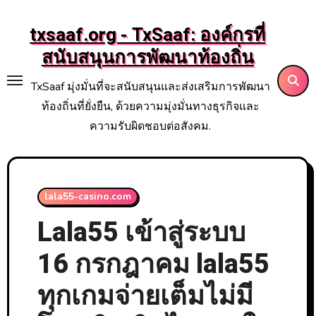
Skip
to
txsaaf.org - TxSaaf: องค์กรที่
content
สนับสนุนการพัฒนาท้องถิ่น
TxSaaf มุ่งมั่นที่จะสนับสนุนและส่งเสริมการพัฒนา
ท้องถิ่นที่ยั่งยืน, ด้วยความมุ่งมั่นทางธุรกิจและ
ความรับผิดชอบต่อสังคม.
lala55-casino.com
Lala55 เข้าสู่ระบบ
16 กรกฎาคม lala55
ทุกเกมจ่ายเต็มไม่มี