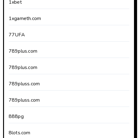
1xbet
1xgameth.com
77UFA
789plus.com
789plus.com
789pluss.com
789pluss.com
888pg
8lots.com