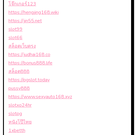
โจ๊กเกอร์123
https://hengjing168.wiki
https://jin55.net
slot99
slot66
สล็อตเว็บตรง
https://judhai168.co
https://bonus888.life
สล็อต888
https://pgslot.today
pussy888
https://www.sexyauto168.xyz
slotxo24hr
slotpg
หนังโป๊ไทย
1xbetth