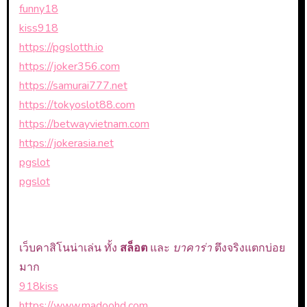
funny18
kiss918
https://pgslotth.io
https://joker356.com
https://samurai777.net
https://tokyoslot88.com
https://betwayvietnam.com
https://jokerasia.net
pgslot
pgslot
เว็บคาสิโนน่าเล่น ทั้ง
สล็อต
และ
บาคาร่า
ตึงจริงแตกบ่อย
มาก
918kiss
https://www.madoohd.com