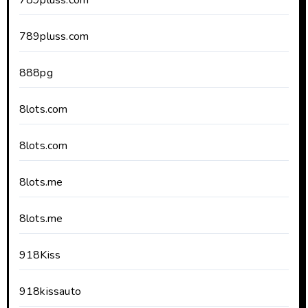
789pluss.com
789pluss.com
888pg
8lots.com
8lots.com
8lots.me
8lots.me
918Kiss
918kissauto