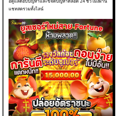
อดูแลตอบปัญหาและขจัดปัญหาตลอด 24 ชั่วโมงผ่าน
แชทสดรวมทั้งไลน์