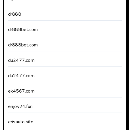
dr888
dr888bet.com
dr888bet.com
du2477.com
du2477.com
ek4567.com
enjoy24.fun
erisauto.site