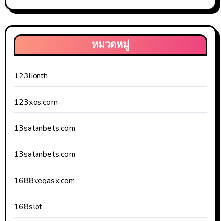
หมวดหมู่
123lionth
123xos.com
13satanbets.com
13satanbets.com
1688vegasx.com
168slot