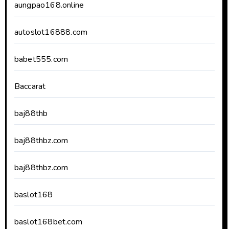
aungpao168.online
autoslot16888.com
babet555.com
Baccarat
baj88thb
baj88thbz.com
baj88thbz.com
baslot168
baslot168bet.com