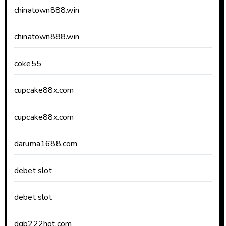
chinatown888.win
chinatown888.win
coke55
cupcake88x.com
cupcake88x.com
daruma1688.com
debet slot
debet slot
dgb222hot.com