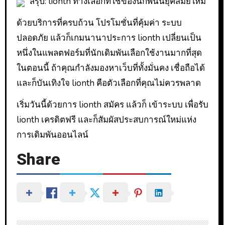
สรุป: lionth ทางเลือกที่ใช่ของนักพนันยุคสมัยใหม่
ด้วยบริการที่ครบถ้วน โปรโมชั่นที่คุ้มค่า ระบบ
ปลอดภัย แล้วก็เกมนานาประการ lionth เปลี่ยนเป็น
หนึ่งในแพลตฟอร์มที่นักเดิมพันเลือกใช้งานมากที่สุด
ในตอนนี้ ถ้าคุณกำลังมองหาเว็บที่ทั้งมั่นคง เชื่อถือได้
และก็บันเทิงใจ lionth คือตัวเลือกที่คุณไม่ควรพลาด
เริ่มวันนี้ด้วยการ lionth สมัคร แล้วก็ เข้าระบบ เพื่อรับ
lionth เครดิตฟรี และก็สัมผัสประสบการณ์ใหม่แห่ง
การเดิมพันออนไลน์
Share