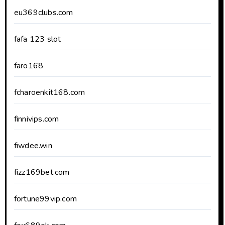
eu369clubs.com
fafa 123 slot
faro168
fcharoenkit168.com
finnivips.com
fiwdee.win
fizz169bet.com
fortune99vip.com