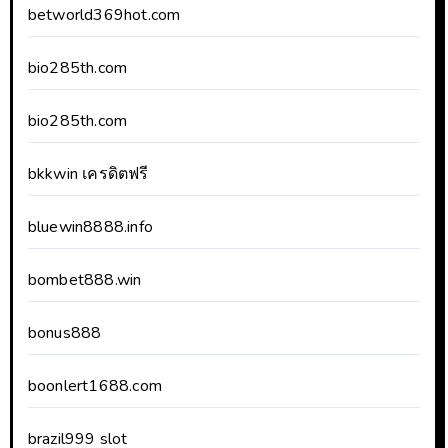
betworld369hot.com
bio285th.com
bio285th.com
bkkwin เครดิตฟรี
bluewin8888.info
bombet888.win
bonus888
boonlert1688.com
brazil999 slot