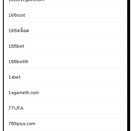
168slot
168สล็อต
188bet
188betth
1xbet
1xgameth.com
77UFA
789plus.com