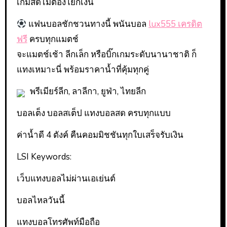
เกมสดไม่ต้องโยกเงิน
แฟนบอลชักชวนทางนี้ พนันบอล
lux555 เครดิต
ฟรี
ครบทุกแมตช์
จะแมตช์เช้า ลีกเล็ก หรือบิ๊กเกมระดับนานาชาติ ก็
แทงเหมาะนี่ พร้อมราคาน้ำที่คุ้มทุกคู่
พรีเมียร์ลีก, ลาลีกา, ยูฟ่า, ไทยลีก
บอลเต็ง บอลสเต็ป แทงบอลสด ครบทุกแบบ
ค่าน้ำดี 4 ตังค์ คืนคอมมิชชันทุกใบเสร็จรับเงิน
LSI Keywords:
เว็บแทงบอลไม่ผ่านเอเย่นต์
บอลไหลวันนี้
แทงบอลโทรศัพท์มือถือ