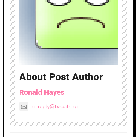
About Post Author
Ronald Hayes
noreply@txsaaf.org