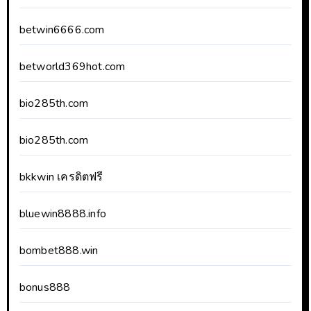
betwin6666.com
betworld369hot.com
bio285th.com
bio285th.com
bkkwin เครดิตฟรี
bluewin8888.info
bombet888.win
bonus888