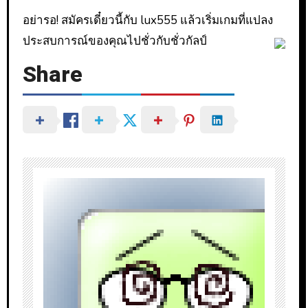
อย่ารอ! สมัครเดี๋ยวนี้กับ lux555 แล้วเริ่มเกมที่แปลง
ประสบการณ์ของคุณไปชั่วกับชั่วกัลป์
Share