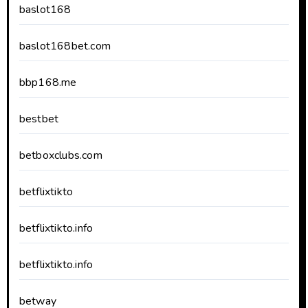
baslot168
baslot168bet.com
bbp168.me
bestbet
betboxclubs.com
betflixtikto
betflixtikto.info
betflixtikto.info
betway