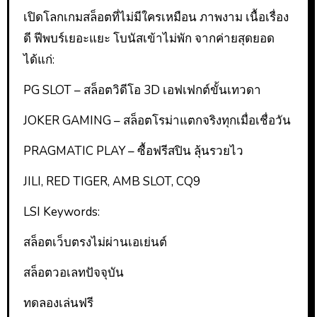
เปิดโลกเกมสล็อตที่ไม่มีใครเหมือน ภาพงาม เนื้อเรื่อง
ดี ฟีพบร์เยอะแยะ โบนัสเข้าไม่พัก จากค่ายสุดยอด
ได้แก่:
PG SLOT – สล็อตวิดีโอ 3D เอฟเฟกต์ขั้นเทวดา
JOKER GAMING – สล็อตโรม่าแตกจริงทุกเมื่อเชื่อวัน
PRAGMATIC PLAY – ซื้อฟรีสปิน ลุ้นรวยไว
JILI, RED TIGER, AMB SLOT, CQ9
LSI Keywords:
สล็อตเว็บตรงไม่ผ่านเอเย่นต์
สล็อตวอเลทปัจจุบัน
ทดลองเล่นฟรี