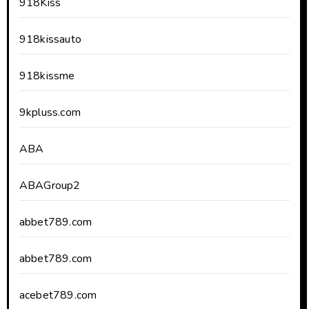
918Kiss
918kissauto
918kissme
9kpluss.com
ABA
ABAGroup2
abbet789.com
abbet789.com
acebet789.com