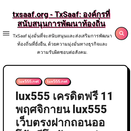
Skip
to
txsaaf.org - TxSaaf: องค์กรที่
content
สนับสนุนการพัฒนาท้องถิ่น
TxSaaf มุ่งมั่นที่จะสนับสนุนและส่งเสริมการพัฒนา
ท้องถิ่นที่ยั่งยืน, ด้วยความมุ่งมั่นทางธุรกิจและ
ความรับผิดชอบต่อสังคม.
lux555.net
lux555.net
lux555 เครดิตฟรี 11
พฤศจิกายน lux555
เว็บตรงฝากถอนออ