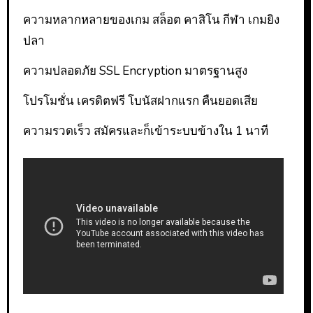
ความหลากหลายของเกม สล็อต คาสิโน กีฬา เกมยิง
ปลา
ความปลอดภัย SSL Encryption มาตรฐานสูง
โปรโมชั่น เครดิตฟรี โบนัสฝากแรก คืนยอดเสีย
ความรวดเร็ว สมัครและก็เข้าระบบข้างใน 1 นาที