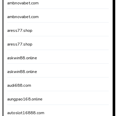
ambnovabet.com
ambnovabet.com
aress77.shop
aress77.shop
askwin88.online
askwin88.online
audi688.com
aungpao168.online
autoslot16888.com