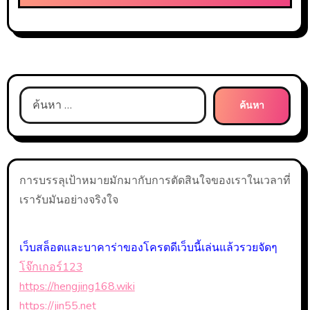
ค้นหา
สำหรับ:
การบรรลุเป้าหมายมักมากับการตัดสินใจของเราในเวลาที่
เรารับมันอย่างจริงใจ
เว็บสล็อตและบาคาร่าของโครตดีเว็บนี้เล่นแล้วรวยจัดๆ
โจ๊กเกอร์123
https://hengjing168.wiki
https://jin55.net