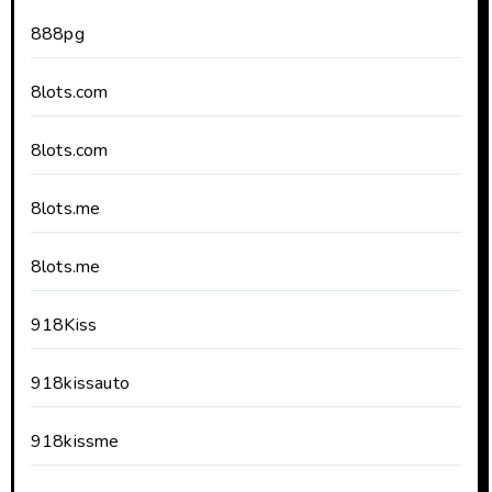
888pg
8lots.com
8lots.com
8lots.me
8lots.me
918Kiss
918kissauto
918kissme