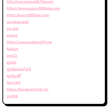
http://www.movie87hd.com
https://www.pussy888play.com
https://pussy888win.com
sexybaccarat
pg slot
pgslot
https://www.pgheng99.me
fullslot
live22
ดูหนัง
ดูหนังออนไลน์
ดูหนังฟรี
faro168
https://hongkong456.me
slot66