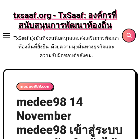
Skip
to
txsaaf.org - TxSaaf: องค์กรที่
content
สนับสนุนการพัฒนาท้องถิ่น
TxSaaf มุ่งมั่นที่จะสนับสนุนและส่งเสริมการพัฒนา
ท้องถิ่นที่ยั่งยืน, ด้วยความมุ่งมั่นทางธุรกิจและ
ความรับผิดชอบต่อสังคม.
medee989.com
medee98 14
November
medee98 เข้าสู่ระบบ