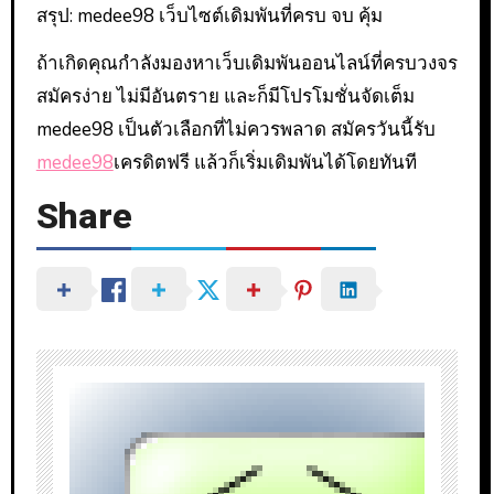
สรุป: medee98 เว็บไซต์เดิมพันที่ครบ จบ คุ้ม
ถ้าเกิดคุณกำลังมองหาเว็บเดิมพันออนไลน์ที่ครบวงจร
สมัครง่าย ไม่มีอันตราย และก็มีโปรโมชั่นจัดเต็ม
medee98 เป็นตัวเลือกที่ไม่ควรพลาด สมัครวันนี้รับ
medee98
เครดิตฟรี แล้วก็เริ่มเดิมพันได้โดยทันที
Share