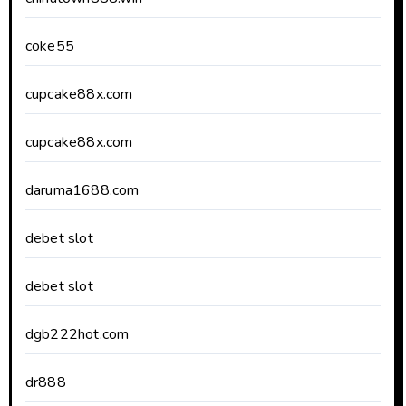
coke55
cupcake88x.com
cupcake88x.com
daruma1688.com
debet slot
debet slot
dgb222hot.com
dr888