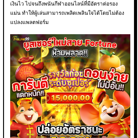
เงินไว ไปจนถึงพนันกีฬาออนไลน์ที่มีอัตราต่อรอง
แม่น ทำให้ผู้เล่นสามารถเพลิดเพลินใจได้โดยไม่ต้อง
แปลงแพลตฟอร์ม