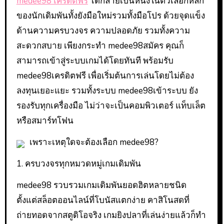
medee98 เครดิตฟรี
ได้กลายเป็นหนึ่งในตัวเลือกหลัก
ของนักเดิมพันทั้งยังมือใหม่รวมทั้งมือโปร ด้วยจุดแข็ง
ด้านความครบวงจร ความปลอดภัย รวมทั้งความ
สะดวกสบาย เพียงกระทำ medee98สมัคร คุณก็
สามารถเข้าสู่ระบบเกมได้โดยทันที พร้อมรับ
medee98เครดิตฟรี เพื่อเริ่มต้นการเล่นโดยไม่ต้อง
ลงทุนเยอะแยะ รวมทั้งระบบ medee98เข้าระบบ ยัง
รองรับทุกเครื่องมือ ไม่ว่าจะเป็นคอมพิวเตอร์ แท็บเล็ต
หรือสมาร์ทโฟน
เพราะเหตุใดจะต้องเลือก medee98?
1. ครบวงจรทุกหมวดหมู่เกมเดิมพัน
medee98 รวบรวมเกมเดิมพันยอดฮิตหลายชนิด
ตั้งแต่สล็อตออนไลน์ที่โบนัสแตกง่าย คาสิโนสดที่
ถ่ายทอดจากสตูดิโอจริง เกมยิงปลาที่เล่นง่ายแล้วก็ทำ