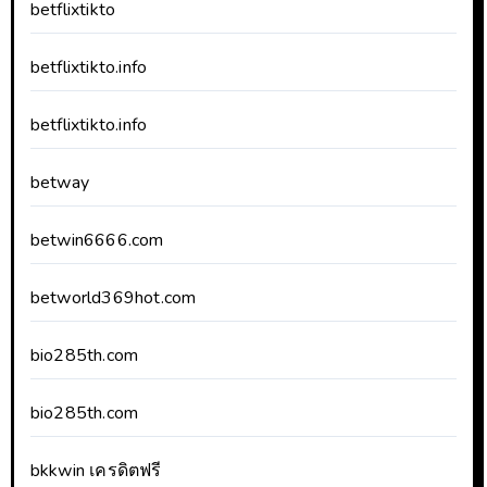
betflixtikto
betflixtikto.info
betflixtikto.info
betway
betwin6666.com
betworld369hot.com
bio285th.com
bio285th.com
bkkwin เครดิตฟรี