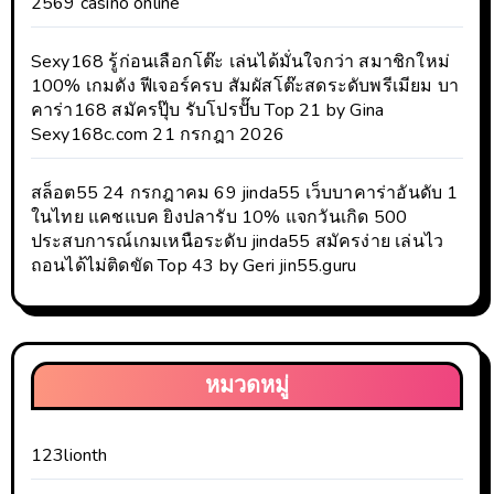
2569 casino online
Sexy168 รู้ก่อนเลือกโต๊ะ เล่นได้มั่นใจกว่า สมาชิกใหม่
100% เกมดัง ฟีเจอร์ครบ สัมผัสโต๊ะสดระดับพรีเมียม บา
คาร่า168 สมัครปุ๊บ รับโปรปั๊บ Top 21 by Gina
Sexy168c.com 21 กรกฎา 2026
สล็อต55 24 กรกฎาคม 69 jinda55 เว็บบาคาร่าอันดับ 1
ในไทย แคชแบค ยิงปลารับ 10% แจกวันเกิด 500
ประสบการณ์เกมเหนือระดับ jinda55 สมัครง่าย เล่นไว
ถอนได้ไม่ติดขัด Top 43 by Geri jin55.guru
หมวดหมู่
123lionth