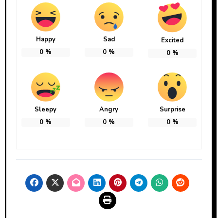
Happy
Sad
Excited
0
%
0
%
0
%
Sleepy
Angry
Surprise
0
%
0
%
0
%