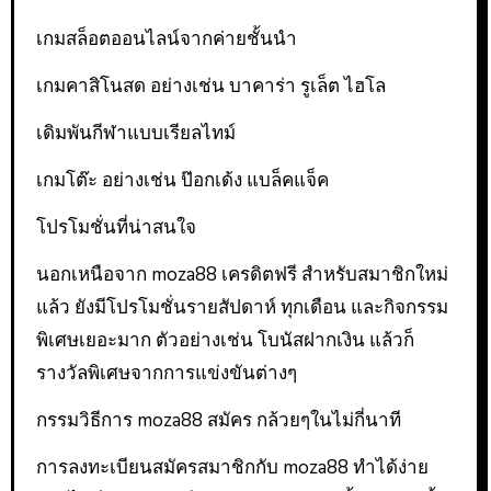
เกมสล็อตออนไลน์จากค่ายชั้นนำ
เกมคาสิโนสด อย่างเช่น บาคาร่า รูเล็ต ไฮโล
เดิมพันกีฬาแบบเรียลไทม์
เกมโต๊ะ อย่างเช่น ป๊อกเด้ง แบล็คแจ็ค
โปรโมชั่นที่น่าสนใจ
นอกเหนือจาก moza88 เครดิตฟรี สำหรับสมาชิกใหม่
แล้ว ยังมีโปรโมชั่นรายสัปดาห์ ทุกเดือน และกิจกรรม
พิเศษเยอะมาก ตัวอย่างเช่น โบนัสฝากเงิน แล้วก็
รางวัลพิเศษจากการแข่งขันต่างๆ
กรรมวิธีการ moza88 สมัคร กล้วยๆในไม่กี่นาที
การลงทะเบียนสมัครสมาชิกกับ moza88 ทำได้ง่าย