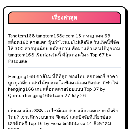
เรื่องล่าสุด
Tangtem168 tangtem168e.com 13 กรกฎาคม 69
สล็อต168 สายแตก ลุ้นกำไรแบบไม่เสียฟีล วันเกิดนี้พี่จัด
ให้ 300 สายทุนน้อย สมัครด่วน คัดมาแล้ว เล่นได้ทุกเกม
tangtem168 เริ่มก่อนวันนี้ มีลุ้นก่อนใคร Top 67 by
Pasquale
Hengjing168 คาสิโน ที่ดีที่สุด ของไทย ลอตเตอรี่ ราคา
ถูก ยูสเดียว เล่นได้ทุกเกม ไลฟ์สด สล็อต ยิงปลา กีฬา ไพ่
hengjing168 เกมสล็อตหลายร้อยแบบ Top 37 by
Quinton hengjing168d.com 27 July 26
เว็บแม่ สล็อต888 เวปไซต์แตกง่าย สล็อตแตกง่าย มีจริง
ไหม? เจาะลึกระบบเกม ฟีเจอร์ และปัจจัยที่เกี่ยวข้อง
เครดิตฟรี Top 16 by Fiona Jin888.asia 14 สิงหาคม