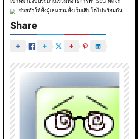
เป้าหมายงบประมาณรวมทั้งวิธีการทำ SEO ที่ดีจะ
ช่วยทำให้ทั้งผู้เล่นรวมทั้งเว็บเติบโตไปพร้อมกัน
Share