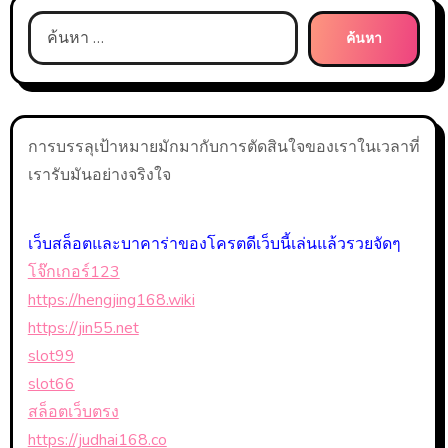
ค้นหา
สำหรับ:
การบรรลุเป้าหมายมักมากับการตัดสินใจของเราในเวลาที่
เรารับมันอย่างจริงใจ
เว็บสล็อตและบาคาร่าของโครตดีเว็บนี้เล่นแล้วรวยจัดๆ
โจ๊กเกอร์123
https://hengjing168.wiki
https://jin55.net
slot99
slot66
สล็อตเว็บตรง
https://judhai168.co