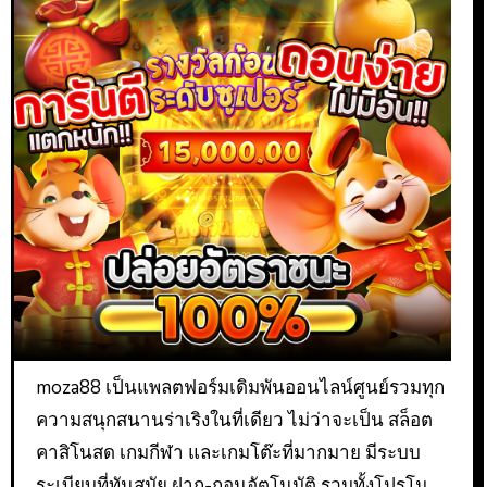
moza88 เป็นแพลตฟอร์มเดิมพันออนไลน์ศูนย์รวมทุก
ความสนุกสนานร่าเริงในที่เดียว ไม่ว่าจะเป็น สล็อต
คาสิโนสด เกมกีฬา และเกมโต๊ะที่มากมาย มีระบบ
ระเบียบที่ทันสมัย ฝาก-ถอนอัตโนมัติ รวมทั้งโปรโม