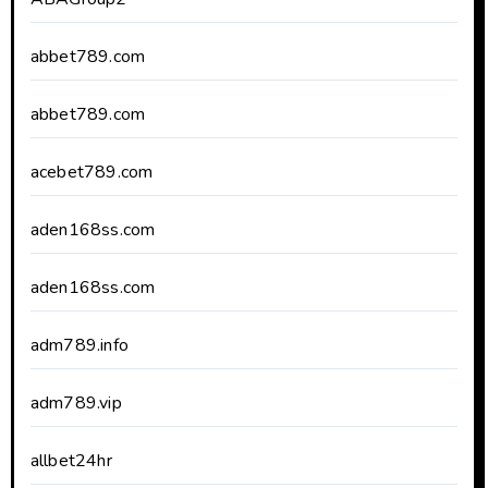
abbet789.com
abbet789.com
acebet789.com
aden168ss.com
aden168ss.com
adm789.info
adm789.vip
allbet24hr