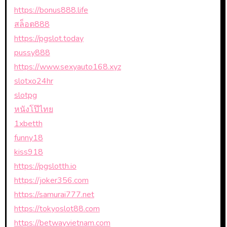
https://bonus888.life
สล็อต888
https://pgslot.today
pussy888
https://www.sexyauto168.xyz
slotxo24hr
slotpg
หนังโป๊ไทย
1xbetth
funny18
kiss918
https://pgslotth.io
https://joker356.com
https://samurai777.net
https://tokyoslot88.com
https://betwayvietnam.com