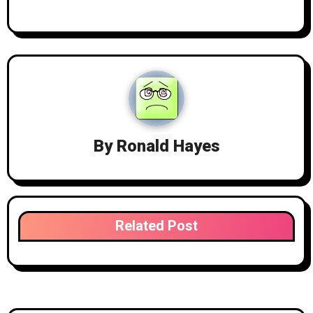
By
Ronald Hayes
Related Post