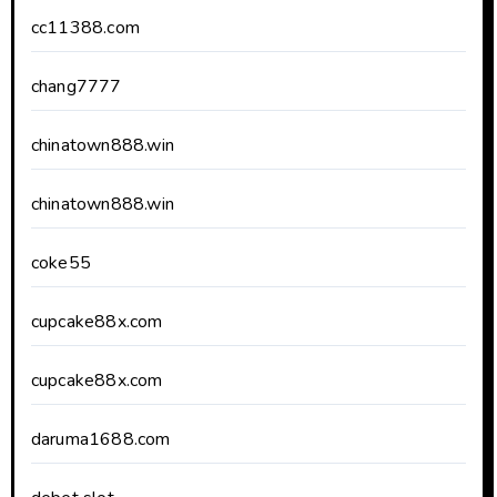
cc11388.com
chang7777
chinatown888.win
chinatown888.win
coke55
cupcake88x.com
cupcake88x.com
daruma1688.com