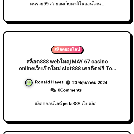
คนรวย99 สุดยอดเว็บคาสิโนออนไลน…
สล็อตออนไลน์
สล็อต888 webใหญ่ MAY 67 casino
onlineเว็บเปิดใหม่ slot888 เครดิตฟรี Top
63 by Latrice slot888 jinda888.bet 12
Ronald Hayes
20 พฤษภาคม 2024
0Comments
สล็อตออนไลน์ jinda888 เว็บสล็อ…