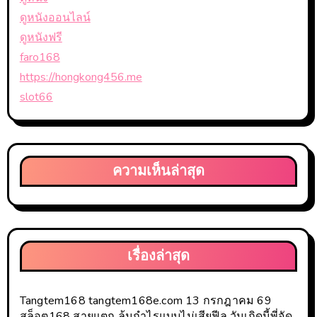
ดูหนังออนไลน์
ดูหนังฟรี
faro168
https://hongkong456.me
slot66
ความเห็นล่าสุด
เรื่องล่าสุด
Tangtem168 tangtem168e.com 13 กรกฎาคม 69
สล็อต168 สายแตก ลุ้นกำไรแบบไม่เสียฟีล วันเกิดนี้พี่จัด