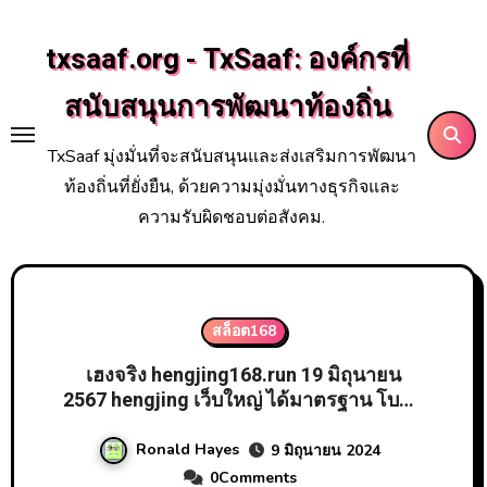
Skip
to
txsaaf.org - TxSaaf: องค์กรที่
content
สนับสนุนการพัฒนาท้องถิ่น
TxSaaf มุ่งมั่นที่จะสนับสนุนและส่งเสริมการพัฒนา
ท้องถิ่นที่ยั่งยืน, ด้วยความมุ่งมั่นทางธุรกิจและ
ความรับผิดชอบต่อสังคม.
สล็อต168
เฮงจริง hengjing168.run 19 มิถุนายน
2567 hengjing เว็บใหญ่ ได้มาตรฐาน โบนัส
สูงสุด 1แสนบาท มีเกมมากว่า 50,000 เกม
เว็บเดียวจบครบทุกการเดิมพัน
Ronald Hayes
9 มิถุนายน 2024
hengjing168 ลุ้นแจ็คพอตแตกทุกวัน Top 3
0Comments