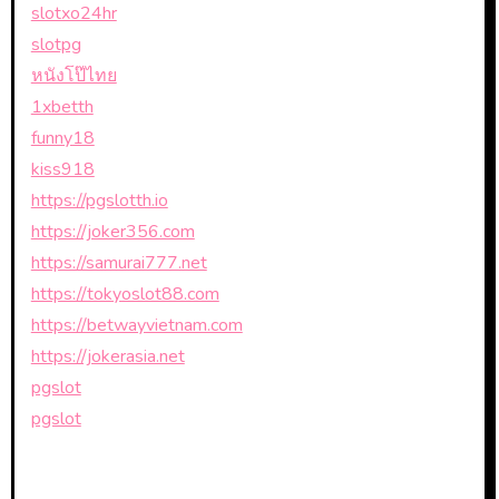
slotxo24hr
slotpg
หนังโป๊ไทย
1xbetth
funny18
kiss918
https://pgslotth.io
https://joker356.com
https://samurai777.net
https://tokyoslot88.com
https://betwayvietnam.com
https://jokerasia.net
pgslot
pgslot