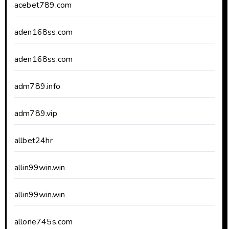
acebet789.com
aden168ss.com
aden168ss.com
adm789.info
adm789.vip
allbet24hr
allin99win.win
allin99win.win
allone745s.com