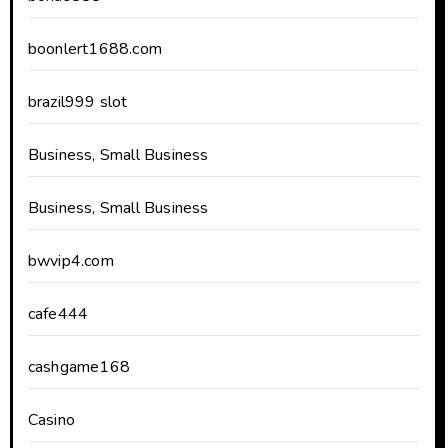
boonlert1688.com
brazil999 slot
Business, Small Business
Business, Small Business
bwvip4.com
cafe444
cashgame168
Casino