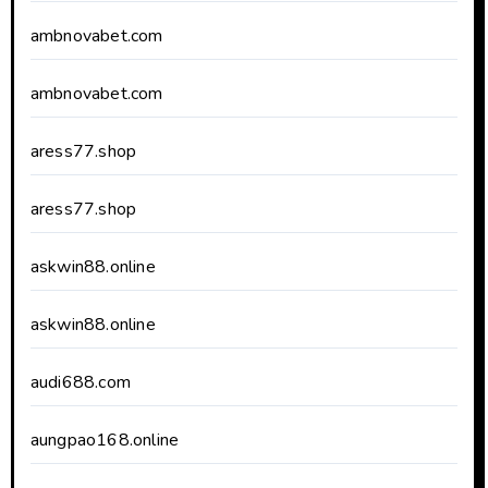
ambnovabet.com
ambnovabet.com
aress77.shop
aress77.shop
askwin88.online
askwin88.online
audi688.com
aungpao168.online