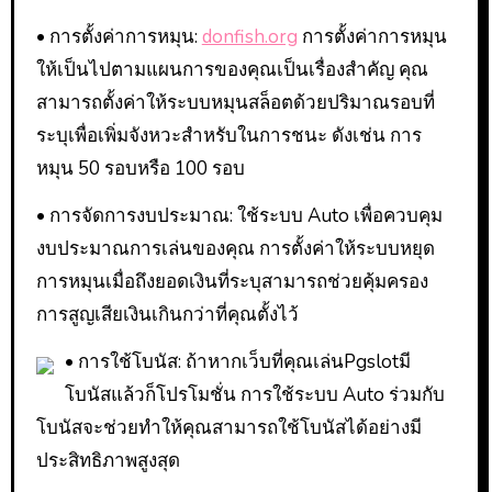
• การตั้งค่าการหมุน:
donfish.org
การตั้งค่าการหมุน
ให้เป็นไปตามแผนการของคุณเป็นเรื่องสำคัญ คุณ
สามารถตั้งค่าให้ระบบหมุนสล็อตด้วยปริมาณรอบที่
ระบุเพื่อเพิ่มจังหวะสำหรับในการชนะ ดังเช่น การ
หมุน 50 รอบหรือ 100 รอบ
• การจัดการงบประมาณ: ใช้ระบบ Auto เพื่อควบคุม
งบประมาณการเล่นของคุณ การตั้งค่าให้ระบบหยุด
การหมุนเมื่อถึงยอดเงินที่ระบุสามารถช่วยคุ้มครอง
การสูญเสียเงินเกินกว่าที่คุณตั้งไว้
• การใช้โบนัส: ถ้าหากเว็บที่คุณเล่นPgslotมี
โบนัสแล้วก็โปรโมชั่น การใช้ระบบ Auto ร่วมกับ
โบนัสจะช่วยทำให้คุณสามารถใช้โบนัสได้อย่างมี
ประสิทธิภาพสูงสุด