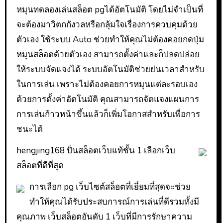
หมุนทดลองเล่นสล็อต pgได้อัตโนมัติ โดยไม่จำเป็นที่
จะต้องมาวิตกกังวลหรือกลุ้มใจเรื่องการควบคุมด้วย
ตัวเอง ใช้ระบบ Auto ช่วยทำให้คุณไม่ต้องคอยกดปุ่ม
หมุนสล็อตด้วยตัวเอง สามารถตั้งค่าและก็ปลดปล่อย
ให้ระบบจัดแจงได้ ระบบอัตโนมัติช่วยย่นเวลาสำหรับ
ในการเล่น เพราะไม่ต้องคอยการหมุนแต่ละรอบเอง
ด้วยการตั้งค่าอัตโนมัติ คุณสามารถจัดแจงแผนการ
การเล่นก้าวหน้าขึ้นแล้วก็เพิ่มโอกาสสำหรับเพื่อการ
ชนะได้
hengjing168 ปั่นสล็อตเว็บแท้ชั้น 1 เลือกเว็บ
สล็อตที่ดีที่สุด
การเลือก pg เว็บไซต์สล็อตที่เยี่ยมที่สุดจะช่วย
ทำให้คุณได้รับประสบการณ์การเล่นที่ดีรวมทั้งมี
คุณภาพ เว็บสล็อตอันดับ 1 เว็บที่มีการรักษาความ