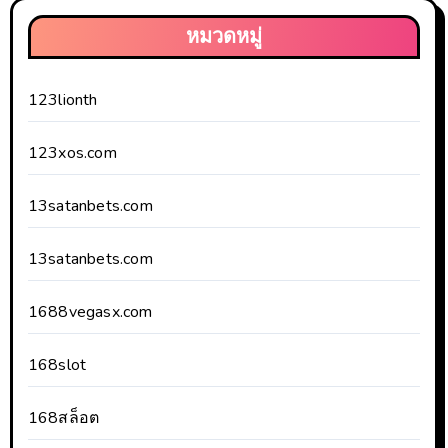
หมวดหมู่
123lionth
123xos.com
13satanbets.com
13satanbets.com
1688vegasx.com
168slot
168สล็อต