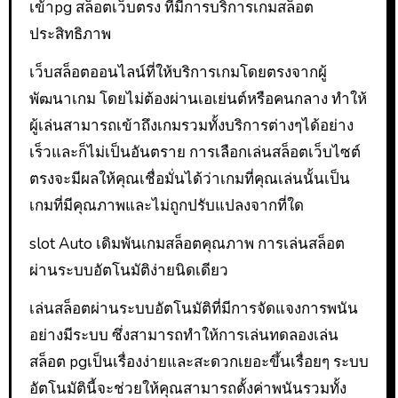
เข้าpg สล็อตเว็บตรง ที่มีการบริการเกมสล็อต
ประสิทธิภาพ
เว็บสล็อตออนไลน์ที่ให้บริการเกมโดยตรงจากผู้
พัฒนาเกม โดยไม่ต้องผ่านเอเย่นต์หรือคนกลาง ทำให้
ผู้เล่นสามารถเข้าถึงเกมรวมทั้งบริการต่างๆได้อย่าง
เร็วและก็ไม่เป็นอันตราย การเลือกเล่นสล็อตเว็บไซต์
ตรงจะมีผลให้คุณเชื่อมั่นได้ว่าเกมที่คุณเล่นนั้นเป็น
เกมที่มีคุณภาพและไม่ถูกปรับแปลงจากที่ใด
slot Auto เดิมพันเกมสล็อตคุณภาพ การเล่นสล็อต
ผ่านระบบอัตโนมัติง่ายนิดเดียว
เล่นสล็อตผ่านระบบอัตโนมัติที่มีการจัดแจงการพนัน
อย่างมีระบบ ซึ่งสามารถทำให้การเล่นทดลองเล่น
สล็อต pgเป็นเรื่องง่ายและสะดวกเยอะขึ้นเรื่อยๆ ระบบ
อัตโนมัตินี้จะช่วยให้คุณสามารถตั้งค่าพนันรวมทั้ง