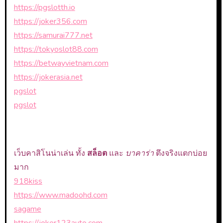
https://pgslotth.io
https://joker356.com
https://samurai777.net
https://tokyoslot88.com
https://betwayvietnam.com
https://jokerasia.net
pgslot
pgslot
เว็บคาสิโนน่าเล่น ทั้ง
สล็อต
และ
บาคาร่า
ตึงจริงแตกบ่อย
มาก
918kiss
https://www.madoohd.com
sagame