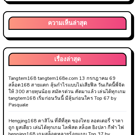
ความเห็นล่าสุด
เรื่องล่าสุด
Tangtem168 tangtem168e.com 13 กรกฎาคม 69
สล็อต168 สายแตก ลุ้นกำไรแบบไม่เสียฟีล วันเกิดนี้พี่จัด
ให้ 300 สายทุนน้อย สมัครด่วน คัดมาแล้ว เล่นได้ทุกเกม
tangtem168 เริ่มก่อนวันนี้ มีลุ้นก่อนใคร Top 67 by
Pasquale
Hengjing168 คาสิโน ที่ดีที่สุด ของไทย ลอตเตอรี่ ราคา
ถูก ยูสเดียว เล่นได้ทุกเกม ไลฟ์สด สล็อต ยิงปลา กีฬา ไพ่
hengjing168 เกมสล็อตหลายร้อยแบบ Top 37 by