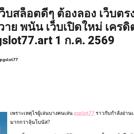
็บสล็อตดีๆ ต้องลอง เว็บตร
่นวาย พนัน เว็บเปิดใหม่ เครดิ
gslot77.art 1 ก.ค. 2569
pgslot77
เพราะเหตุไรผู้เล่นบางคนเล่น
pgslot77
ราวกับกำลังอ่าน
มากกว่าลุ้นโบนัส?