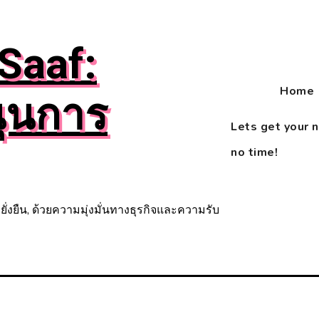
xSaaf:
Home
นุนการ
Lets get your n
no time!
่ยั่งยืน, ด้วยความมุ่งมั่นทางธุรกิจและความรับ