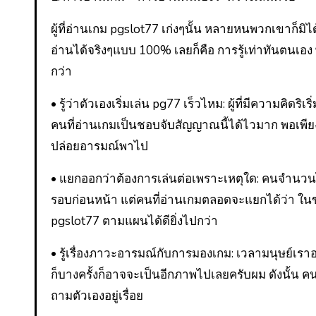
ผู้ที่อ่านเกม pgslot77 เก่งๆนั้น หลายหนพวกเขาก็มิไ
อ่านได้จริงๆแบบ 100% เลยก็คือ การรู้เท่าทันตนเอง พ
กว่า
• รู้ว่าตัวเองเริ่มเล่น pg77 เร็วไหม: ผู้ที่มีความคิด
คนที่อ่านเกมเป็นชอบจับสัญญาณนี้ได้ไวมาก พอเพียงรู
ปล่อยอารมณ์พาไป
• แยกออกว่าต้องการเล่นต่อเพราะเหตุใด: คนจำนวนไ
รอบก่อนหน้า แต่คนที่อ่านเกมตลอดจะแยกได้ว่า ในขณ
pgslot77 ตามแผนได้ดียิ่งไปกว่า
• รู้เรื่องภาวะอารมณ์กับการมองเกม: เวลามนุษย์เราอา
ก็บางครั้งก็อาจจะเป็นอีกภาพไปเลยครับผม ดังนั้น คนท
ถามตัวเองอยู่เรื่อย