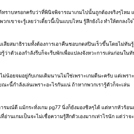
ด้ทราบหรอกครับว่าที่พินิจพิจารณาเกมไปนั้นถูกต้องจริงๆไหม แต่ส
วกเขาจะรู้เลยว่าเดี๋ยวนี้เป็นแบบไหน รู้สึกยังไง ทำให้ตกลงใจได
ริเริ่มเสียสมาธิรวมทั้งต้องการเอาคืนชอบกดสปินเร็วขึ้นโดยไม่ทันรู้
้ว่าตัวเองกำลังรีบก็จะรีบพักเพื่อแปลงจังหวะการเล่นก่อนในทัน
ม่น้อยจมอยู่กับเกมเดิมนานไม่ใช่เพราะเกมดีนะครับ แต่เพรา
ะนี้กำลังเล่นเพราะอะไรกันแน่ ถ้าหากพวกเรารู้ตัวก็จะเล่น
รมณ์ดี แม้กระทั่งเกม pg77 นิ่งก็ยังมองชิลๆได้ แต่หากหัวร้อนเ
ี่อ่านเกมเป็นจะไม่เชื่อความรู้สึกตัวเองมากเท่าไรนัก แต่ว่าจ