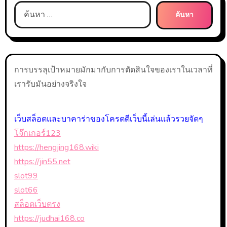
ค้นหา
สำหรับ:
การบรรลุเป้าหมายมักมากับการตัดสินใจของเราในเวลาที่
เรารับมันอย่างจริงใจ
เว็บสล็อตและบาคาร่าของโครตดีเว็บนี้เล่นแล้วรวยจัดๆ
โจ๊กเกอร์123
https://hengjing168.wiki
https://jin55.net
slot99
slot66
สล็อตเว็บตรง
https://judhai168.co