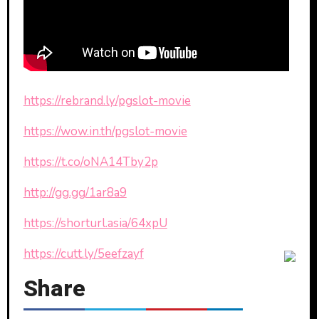
https://rebrand.ly/pgslot-movie
https://wow.in.th/pgslot-movie
https://t.co/oNA14Tby2p
http://gg.gg/1ar8a9
https://shorturl.asia/64xpU
https://cutt.ly/5eefzayf
Share