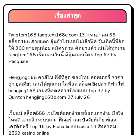
เรื่องล่าสุด
Tangtem168 tangtem168e.com 13 กรกฎาคม 69
สล็อต168 สายแตก ลุ้นกำไรแบบไม่เสียฟีล วันเกิดนี้พี่จัด
ให้ 300 สายทุนน้อย สมัครด่วน คัดมาแล้ว เล่นได้ทุกเกม
tangtem168 เริ่มก่อนวันนี้ มีลุ้นก่อนใคร Top 67 by
Pasquale
Hengjing168 คาสิโน ที่ดีที่สุด ของไทย ลอตเตอรี่ ราคา
ถูก ยูสเดียว เล่นได้ทุกเกม ไลฟ์สด สล็อต ยิงปลา กีฬา ไพ่
hengjing168 เกมสล็อตหลายร้อยแบบ Top 37 by
Quinton hengjing168d.com 27 July 26
เว็บแม่ สล็อต888 เวปไซต์แตกง่าย สล็อตแตกง่าย มีจริง
ไหม? เจาะลึกระบบเกม ฟีเจอร์ และปัจจัยที่เกี่ยวข้อง
เครดิตฟรี Top 16 by Fiona Jin888.asia 14 สิงหาคม
2569 casino online