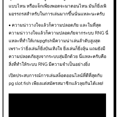
แบบไหน หรือแจ็กเพียงพอตจะมาตอนไหน มันก็ยิ่งเพิ
มอรรถรสสำหรับในการเล่นมากขึ้นนั่นแหละนะครับ
• ความน่าวางใจแล้วก็ความปลอดภัย และในที่สุด
ความน่าวางใจแล้วก็ความปลอดภัยจากระบบ RNG นี่
แหละที่ทำให้เกมpgfishมีความน่าเล่นลำดับสูงสุด
เพราะว่ายิ่งเล่นก็ยิ่งบันเทิงใจ ยิ่งเล่นก็ยิ่งลุ้น แถมยังมี
ความปลอดภัยสูงจากระบบสุ่มอีกด้วย นี่แหละครับคือ
สิ่งที่ทำให้ระบบ RNG มีความจำเป็นอย่างยิ่ง
เปิดประสบการณ์การเล่นสล็อตออนไลน์ที่ดีที่สุดกับ
pg slot fish เพียงแต่สมัครสมาชิกแล้วลุยกันได้เลย!