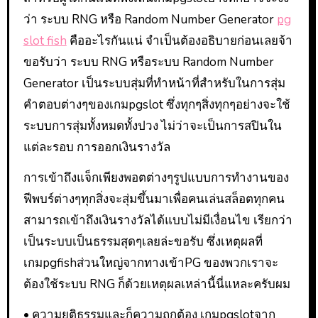
ว่า ระบบ RNG หรือ Random Number Generator
pg
slot fish
คืออะไรกันแน่ จำเป็นต้องอธิบายก่อนเลยจ้า
ขอรับว่า ระบบ RNG หรือระบบ Random Number
Generator เป็นระบบสุ่มที่ทำหน้าที่สำหรับในการสุ่ม
คำตอบต่างๆของเกมpgslot ซึ่งทุกๆสิ่งทุกๆอย่างจะใช้
ระบบการสุ่มทั้งหมดทั้งปวง ไม่ว่าจะเป็นการสปินใน
แต่ละรอบ การออกเงินรางวัล
การเข้าถึงแจ็กเพียงพอตต่างๆรูปแบบการทำงานของ
ฟีพบร์ต่างๆทุกสิ่งจะสุ่มขึ้นมาเพื่อคนเล่นสล็อตทุกคน
สามารถเข้าถึงเงินรางวัลได้แบบไม่มีเงื่อนไข เรียกว่า
เป็นระบบเป็นธรรมสุดๆเลยล่ะขอรับ ซึ่งเหตุผลที่
เกมpgfishส่วนใหญ่จากทางเข้าPG ของพวกเราจะ
ต้องใช้ระบบ RNG ก็ด้วยเหตุผลเหล่านี้นี่แหละครับผม
• ความยุติธรรมและก็ความถูกต้อง เกมpgslotจาก