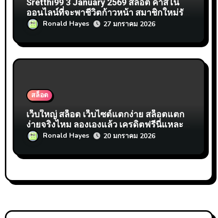
Sretthi99 3 January 2569 สล็อต คาสิโน
ออนไลน์ที่จะพาชีวิตก้าวหน้า สมาชิกใหม่รับ
300% บริการแบบ VIP แอดมินบริการดี
Ronald Hayes
27 มกราคม 2026
sretthi99 สมัครตอนนี้ แจกทุนฟรี Top 62 by
Charlie st99d.com
สล็อต
เว็บใหญ่ สล็อต เว็บไซต์แตกง่าย สล็อตแตก
ง่ายจริงไหม ลองเองแล้ว เครดิตฟรีนี่แหละ
ตัวเปิดทาง เครดิตฟรี Top 37 by Esteban
Ronald Hayes
20 มกราคม 2026
Jin55.xyz 20 JAN 2569 พนัน