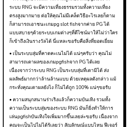
ระบบ RNG จะมีความเที่ยงธรรมรวมทั้งความเที่ยง
ตรงสูงมากมาย ต่อให้คุณไม่มีเคล็ดวิธีอะไรเลยก็ตาม
ก็สามารถเอาชนะเกมpg slot fishจากค่าย PG ได้
แบบสบายๆด้วยระบบเกมต่างๆที่ดีไซน์มาให้ไม่ว่าใคร
ก็เข้าถึงเงินรางวัลได้ นี่แหละขอรับคือสิ่งที่ยอดเยี่ยม
• เป็นระบบสุ่มที่คาดคะเนไม่ได้ แน่ๆครับว่า คุณไม่
สามารถเดาผลของเกมpgfishจาก PG ได้เลย
เนื่องจากว่าระบบ RNG เป็นระบบสุ่มที่เดามิได้ ส่ง
ผลลัพธ์มากกว่าล้านล้านแบบ ด้วยเหตุผลดังกล่าว แม้
กระทั่งคุณเดาผลยังไง ก็ไม่ได้ถูก 100% แน่ๆขอรับ
• ความสนุกสนานร่าเริงแล้วก็ความบันเทิง รวมทั้ง
ความเป็นระบบสุ่มของระบบ RNG มันก็ยิ่งทำให้การ
เล่นpgfishบันเทิงใจเพิ่มมากขึ้นเลยล่ะขอรับ เนื่องจาก
คุณจะเป็นไปไม่ได้รู้เลยว่า สัญลักษณ์แบบไหน ฟีเจอร์