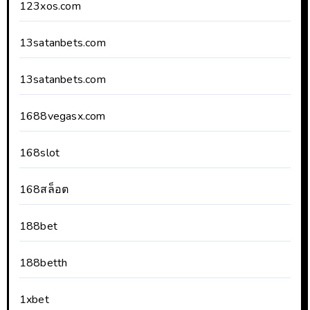
123xos.com
13satanbets.com
13satanbets.com
1688vegasx.com
168slot
168สล็อต
188bet
188betth
1xbet