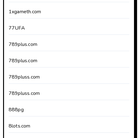
1xgameth.com
77UFA
789plus.com
789plus.com
789pluss.com
789pluss.com
888pg
8lots.com