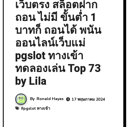
เว็บตรง สล็อตฝาก
ถอน ไม่มี ขั้นต่ำ 1
บาทก็ ถอนได้ พนัน
ออนไลน์เว็บแม่
pgslot ทางเข้า
ทดลองเล่น Top 73
by Lila
By
Ronald Hayes
17 พฤษภาคม 2024
#
pgslot ทางเข้า