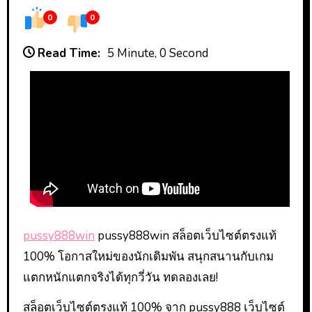
0
0
Read Time:
5 Minute, 0 Second
pussy888win
pussy888win สล็อตเว็บไซต์ตรงแท้
100% โอกาสใหม่ของนักเดิมพัน สนุกสนานกับเกม
แตกหนักแตกจริงได้ทุกวี่วัน ทดลองเลย!
สล็อตเว็บไซต์ตรงแท้ 100% จาก pussy888 เว็บไซต์