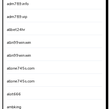
adm789.info
adm789.vip
allbet24hr
allin99win.win
allin99win.win
allone745s.com
allone745s.com
alot666
ambking