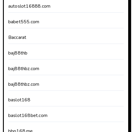
autoslot16888.com
babet555.com
Baccarat
baj88thb
baj88thbz.com
baj88thbz.com
baslot168
baslot168bet.com
bbp168.me