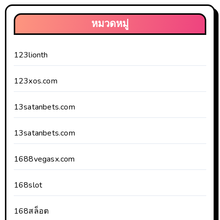
หมวดหมู่
123lionth
123xos.com
13satanbets.com
13satanbets.com
1688vegasx.com
168slot
168สล็อต