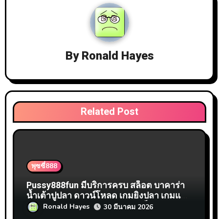
By
Ronald Hayes
Related Post
พุซซี่888
Pussy888fun มีบริการครบ สล็อต บาคาร่า
น้ำเต้าปูปลา ดาวน์โหลด เกมยิงปลา เกมแท้
คุณภาพ คัดสรรอย่างดีบริการสล็อตแตกง่าย
Ronald Hayes
30 มีนาคม 2026
พุซซี่888 ยกระดับการลงทุนกับ พุซซี่888ฟัน