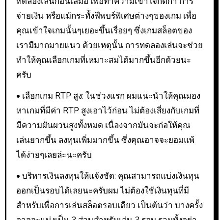
ทดลองเล่นก่อนเสมอ เพื่อทำความเข้าใจกติกา การ
จ่ายเงิน หรือแม้กระทั้งฟีพบร์พิเศษต่างๆของเกม เพื่อ
คุณเข้าใจเกมนั้นๆเยอะขึ้นเรื่อยๆ ซึ่งเกมสล็อตของ
เรามีมากมายแนว ด้วยเหตุนั้น การทดลองเล่นจะช่วย
ทำให้คุณเลือกเกมที่เหมาะสมได้มากขึ้นอีกด้วยนะ
ครับ
• เลือกเกม RTP สูง: ในช่วงแรก ผมแนะนำให้คุณมอง
หาเกมที่มีค่า RTP สูงเอาไว้ก่อน ไม่ต้องเสี่ยงกับเกมที่
มีความผันผวนสูงทั้งหมด เนื่องจากมันจะก่อให้คุณ
เล่นยากขึ้น ลงทุนเพิ่มมากขึ้น ซึ่งคุณอาจจะยอมแพ้
ได้ง่ายๆเลยล่ะนะครับ
• บริหารเงินลงทุนให้แจ้งชัด: คุณสามารถแบ่งเงินทุน
ออกเป็นรอบได้เลยนะครับผม ไม่ต้องใช้เงินทุนที่มี
สำหรับเพื่อการเล่นสล็อตรอบเดียว เป็นต้นว่า บางครั้ง