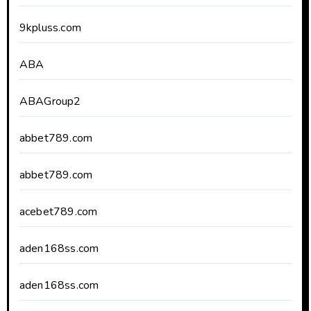
9kpluss.com
ABA
ABAGroup2
abbet789.com
abbet789.com
acebet789.com
aden168ss.com
aden168ss.com