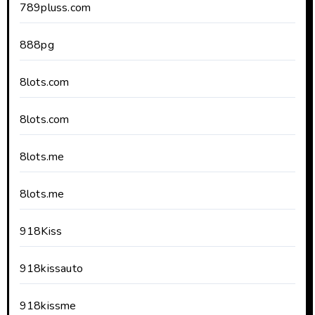
789pluss.com
888pg
8lots.com
8lots.com
8lots.me
8lots.me
918Kiss
918kissauto
918kissme