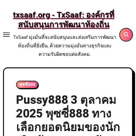
Skip
to
txsaaf.org - TxSaaf: องค์กรที่
content
สนับสนุนการพัฒนาท้องถิ่น
TxSaaf มุ่งมั่นที่จะสนับสนุนและส่งเสริมการพัฒนา
ท้องถิ่นที่ยั่งยืน, ด้วยความมุ่งมั่นทางธุรกิจและ
ความรับผิดชอบต่อสังคม.
พุซซี่888
Pussy888 3 ตุลาคม
2025 พุซซี่888 ทาง
เลือกยอดนิยมของนัก