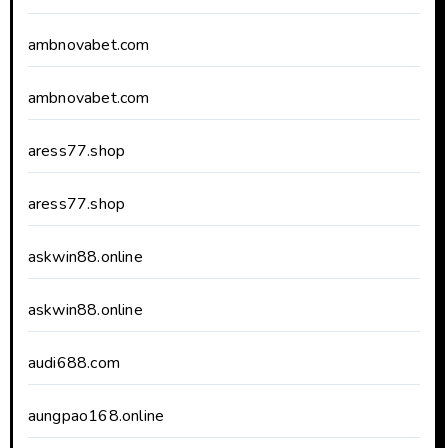
ambnovabet.com
ambnovabet.com
aress77.shop
aress77.shop
askwin88.online
askwin88.online
audi688.com
aungpao168.online