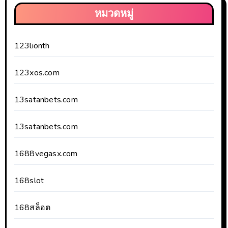
หมวดหมู่
123lionth
123xos.com
13satanbets.com
13satanbets.com
1688vegasx.com
168slot
168สล็อต