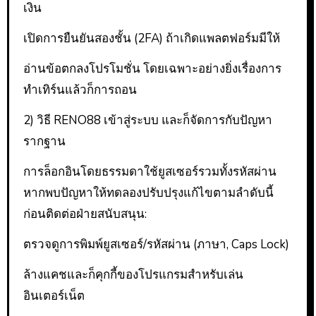
เงิน
เปิดการยืนยันสองชั้น (2FA) ถ้าเกิดแพลตฟอร์มมีให้
อ่านข้อตกลงโปรโมชั่น โดยเฉพาะอย่างยิ่งเรื่องการ
ทำเทิร์นแล้วก็การถอน
2) วิธี RENO88 เข้าสู่ระบบ และก็จัดการกับปัญหา
รากฐาน
การล็อกอินโดยธรรมดาใช้ยูสเซอร์รวมทั้งรหัสผ่าน
หากพบปัญหาให้ทดลองปรับปรุงแก้ไขตามลำดับนี้
ก่อนติดต่อฝ่ายสนับสนุน:
ตรวจดูการพิมพ์ยูสเซอร์/รหัสผ่าน (ภาษา, Caps Lock)
ล้างแคชและก็คุกกี้ของโปรแกรมสำหรับเล่น
อินเตอร์เน็ต