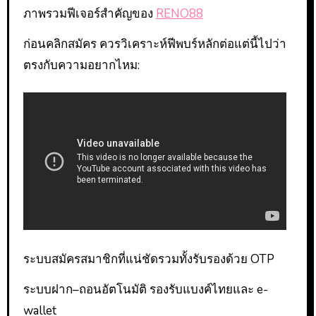
ภาพรวมฟีเจอร์สำคัญของ
RENO88
ก่อนคลิกสมัคร ควรวิเคราะห์ฟีพบร์หลักต่อแต่นี้ไปว่า
ตรงกับความอยากไหม:
ระบบสมัครสมาชิกที่แน่ชัดรวมทั้งรับรองด้วย OTP
ระบบฝาก–ถอนอัตโนมัติ รองรับแบงค์ไทยและ e-
wallet