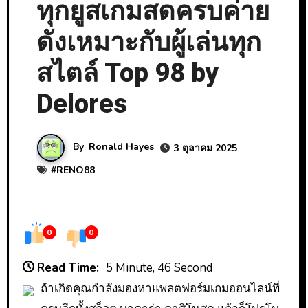
ทุกยูสเกมสดครบค่าย
ดังเหมาะกับผู้เล่นทุก
สไตล์ Top 98 by
Delores
By
Ronald Hayes
3 ตุลาคม 2025
#
RENO88
0
0
Read Time:
5 Minute, 46 Second
ถ้าเกิดคุณกำลังมองหาแพลตฟอร์มเกมออนไลน์ที่