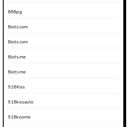
888pg
8lots.com
8lots.com
8lots.me
8lots.me
918Kiss
918kissauto
918kissme