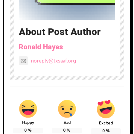
About Post Author
Ronald Hayes
noreply@txsaaf.org
Happy
Sad
Excited
0
%
0
%
0
%