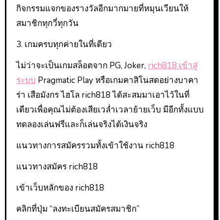
กิจกรรมแจกของรางวัลอีกมากมายที่หมุนเวียนให้
สมาชิกทุกวี่ทุกวัน
3. เกมครบทุกค่ายในที่เดียว
ไม่ว่าจะเป็นเกมสล็อตจาก PG, Joker,
rich818 เข้าสู่
ระบบ
Pragmatic Play หรือเกมคาสิโนสดอย่างบาคา
ร่า เสือมังกร ไฮโล rich818 ได้สะสมมาเอาไว้ในที่
เดียวเพื่อคุณไม่ต้องเสียเวล่ำเวลาย้ายเว็บ มีอีกทั้งแบบ
ทดลองเล่นฟรีและก็เล่นจริงได้เงินจริง
แนวทางการสมัครรวมทั้งเข้าใช้งาน rich818
แนวทางสมัคร rich818
เข้าเว็บหลักของ rich818
คลิกที่ปุ่ม “ลงทะเบียนสมัครสมาชิก”