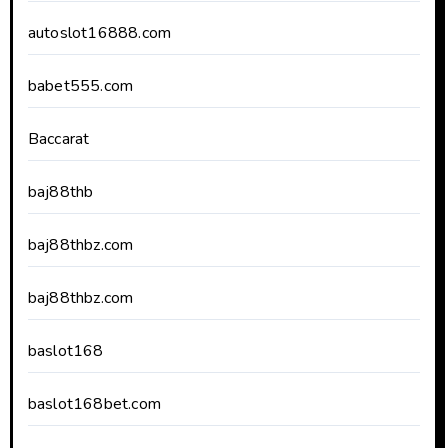
autoslot16888.com
babet555.com
Baccarat
baj88thb
baj88thbz.com
baj88thbz.com
baslot168
baslot168bet.com