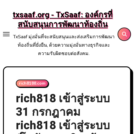
Skip
to
txsaaf.org - TxSaaf: องค์กรที่
content
สนับสนุนการพัฒนาท้องถิ่น
TxSaaf มุ่งมั่นที่จะสนับสนุนและส่งเสริมการพัฒนา
ท้องถิ่นที่ยั่งยืน, ด้วยความมุ่งมั่นทางธุรกิจและ
ความรับผิดชอบต่อสังคม.
rich8188.com
rich818 เข้าสู่ระบบ
31 กรกฎาคม
rich818 เข้าสู่ระบบ