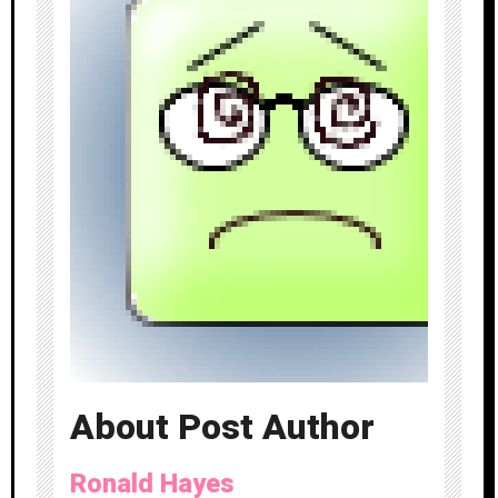
About Post Author
Ronald Hayes