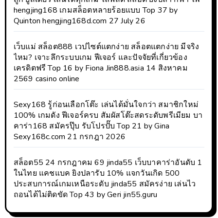
hengjing168 เกมสล็อตหลายร้อยแบบ Top 37 by
Quinton hengjing168d.com 27 July 26
เว็บแม่ สล็อต888 เวปไซต์แตกง่าย สล็อตแตกง่าย มีจริง
ไหม? เจาะลึกระบบเกม ฟีเจอร์ และปัจจัยที่เกี่ยวข้อง
เครดิตฟรี Top 16 by Fiona Jin888.asia 14 สิงหาคม
2569 casino online
Sexy168 รู้ก่อนเลือกโต๊ะ เล่นได้มั่นใจกว่า สมาชิกใหม่
100% เกมดัง ฟีเจอร์ครบ สัมผัสโต๊ะสดระดับพรีเมียม บา
คาร่า168 สมัครปุ๊บ รับโปรปั๊บ Top 21 by Gina
Sexy168c.com 21 กรกฎา 2026
สล็อต55 24 กรกฎาคม 69 jinda55 เว็บบาคาร่าอันดับ 1
ในไทย แคชแบค ยิงปลารับ 10% แจกวันเกิด 500
ประสบการณ์เกมเหนือระดับ jinda55 สมัครง่าย เล่นไว
ถอนได้ไม่ติดขัด Top 43 by Geri jin55.guru