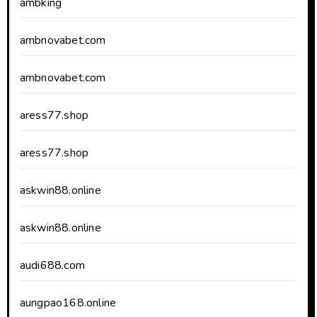
ambking
ambnovabet.com
ambnovabet.com
aress77.shop
aress77.shop
askwin88.online
askwin88.online
audi688.com
aungpao168.online