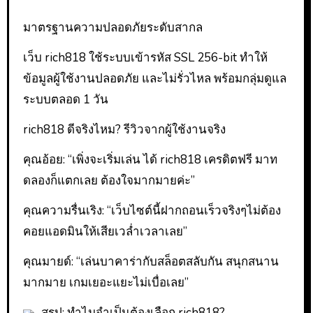
มาตรฐานความปลอดภัยระดับสากล
เว็บ rich818 ใช้ระบบเข้ารหัส SSL 256-bit ทำให้
ข้อมูลผู้ใช้งานปลอดภัย และไม่รั่วไหล พร้อมกลุ่มดูแล
ระบบตลอด 1 วัน
rich818 ดีจริงไหม? รีวิวจากผู้ใช้งานจริง
คุณอ้อย: “เพิ่งจะเริ่มเล่น ได้ rich818 เครดิตฟรี มาท
ดลองก็แตกเลย ต้องใจมากมายค่ะ”
คุณความรื่นเริง: “เว็บไซต์นี้ฝากถอนเร็วจริงๆไม่ต้อง
คอยแอดมินให้เสียเวล่ำเวลาเลย”
คุณมายด์: “เล่นบาคาร่ากับสล็อตสลับกัน สนุกสนาน
มากมาย เกมเยอะแยะไม่เบื่อเลย”
สรุป: ทำไมจำเป็นต้องเลือก rich818?