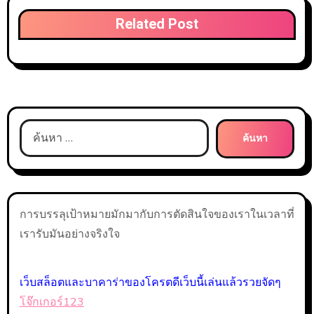
Related Post
ค้นหา
สำหรับ:
การบรรลุเป้าหมายมักมากับการตัดสินใจของเราในเวลาที่
เรารับมันอย่างจริงใจ
เว็บสล็อตและบาคาร่าของโครตดีเว็บนี้เล่นแล้วรวยจัดๆ
โจ๊กเกอร์123