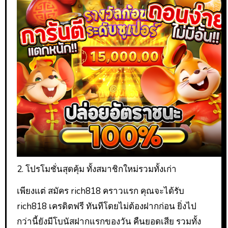
2. โปรโมชั่นสุดคุ้ม ทั้งสมาชิกใหม่รวมทั้งเก่า
เพียงแต่ สมัคร rich818 คราวแรก คุณจะได้รับ
rich818 เครดิตฟรี ทันทีโดยไม่ต้องฝากก่อน ยิ่งไป
กว่านี้ยังมีโบนัสฝากแรกของวัน คืนยอดเสีย รวมทั้ง