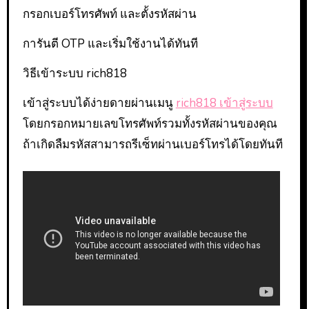
กรอกเบอร์โทรศัพท์ และตั้งรหัสผ่าน
การันตี OTP และเริ่มใช้งานได้ทันที
วิธีเข้าระบบ rich818
เข้าสู่ระบบได้ง่ายดายผ่านเมนู
rich818 เข้าสู่ระบบ
โดยกรอกหมายเลขโทรศัพท์รวมทั้งรหัสผ่านของคุณ
ถ้าเกิดลืมรหัสสามารถรีเซ็ทผ่านเบอร์โทรได้โดยทันที