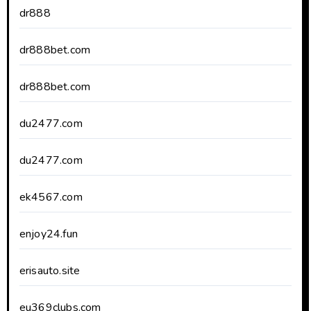
dr888
dr888bet.com
dr888bet.com
du2477.com
du2477.com
ek4567.com
enjoy24.fun
erisauto.site
eu369clubs.com