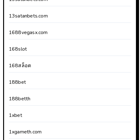
13satanbets.com
1688vegasx.com
168slot
168สล็อต
188bet
188betth
1xbet
1xgameth.com