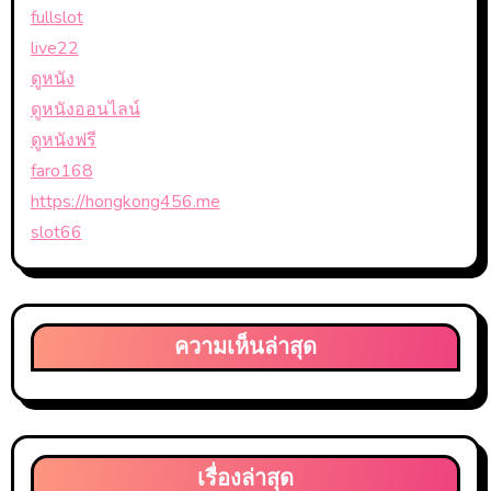
fullslot
live22
ดูหนัง
ดูหนังออนไลน์
ดูหนังฟรี
faro168
https://hongkong456.me
slot66
ความเห็นล่าสุด
เรื่องล่าสุด