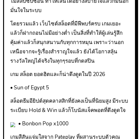
ไม่สลับซับซ้อน ทำให้เล่นได้อย่างสบายใจแล้วก็มั่นอก
มั่นใจในระบบ
โดยรวมแล้ว เว็บไซต์สล็อตที่มีฟีพบร์ครบ เกมเยอะ
แล้วก็ฝากถอนไม่มีอย่างต่ำ เป็นสิ่งที่ทำให้ผู้เล่นรู้สึก
คุ้มค่าแล้วก็สนุกสนานกับทุกการหมุน เพราะว่านอก
เหนือจากจะรู้เรื่องสำราญใจแล้ว ยังได้โอกาสลุ้น
รางวัลใหญ่ได้จริงในทุกๆรอบที่กดสปิน
เกม สล็อต ยอดฮิตและก็น่าดึงดูดในปี 2026
• Sun of Egypt 5
สล็อตธีมอียิปต์สุดคลาสสิกที่ยังคงเป็นที่นิยมสูง มีระบบ
ระเบียบ Hold & Win แล้วก็โบนัสแจ็คพอตที่ดึงดูดใจ
• Bonbon Pop x1000
เกมสีสันแจ่มใสจาก Pateplay ที่ผสานระบบตัวคูณ