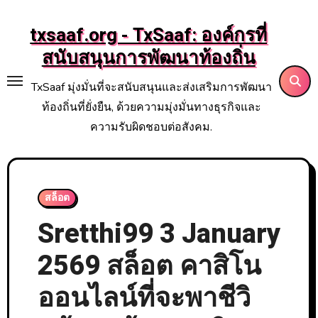
Skip
to
txsaaf.org - TxSaaf: องค์กรที่
content
สนับสนุนการพัฒนาท้องถิ่น
TxSaaf มุ่งมั่นที่จะสนับสนุนและส่งเสริมการพัฒนา
ท้องถิ่นที่ยั่งยืน, ด้วยความมุ่งมั่นทางธุรกิจและ
ความรับผิดชอบต่อสังคม.
สล็อต
Sretthi99 3 January
2569 สล็อต คาสิโน
ออนไลน์ที่จะพาชีวิ