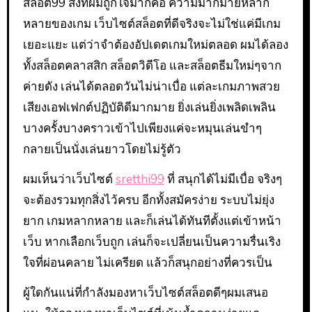
สล็อต99 สิ่งที่ผมถูกใจมากคือ ความมากมายหลาก
หลายของเกม เว็บไซต์สล็อตที่ดีจริงจะไม่ใช่แค่มีเกม
เยอะแยะ แต่ว่าจำต้องอัปเดตเกมใหม่ตลอด ผมได้ลอง
ทั้งสล็อตคลาสสิก สล็อตวิดีโอ และสล็อตธีมใหม่ๆจาก
ค่ายดัง เล่นได้ตลอดวันไม่น่าเบื่อ แต่ละเกมภาพสวย
เสียงเอฟเฟกต์ปฏิบัติดีมากมาย ยิ่งเล่นยิ่งเพลิดเพลิน
บางครั้งบางคราวเข้าไปเพียงแค่จะหมุนเล่นขำๆ
กลายเป็นนั่งเล่นยาวโดยไม่รู้ตัว
ผมเห็นว่าเว็บไซต์
sretthi99
ที่ สนุกได้ไม่มีเบื่อ จริงๆ
จะต้องรวมทุกสิ่งไว้ครบ อีกทั้งสมัครง่าย ระบบไม่ยุ่ง
ยาก เกมหลากหลาย และก็เล่นได้ทันทีตั้งแต่เข้าหน้า
เว็บ หากเลือกเว็บถูก เล่นก็จะเปลี่ยนเป็นความรื่นเริง
ใจที่ผ่อนคลาย ไม่เครียด แล้วก็สนุกอย่างที่ควรเป็น
ผู้ใดกันแน่ที่กำลังมองหาเว็บไซต์สล็อตดีๆผมเสนอ