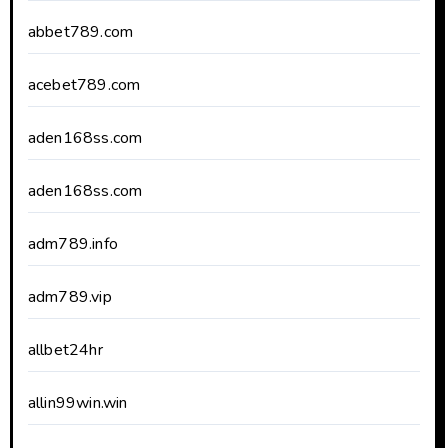
abbet789.com
acebet789.com
aden168ss.com
aden168ss.com
adm789.info
adm789.vip
allbet24hr
allin99win.win