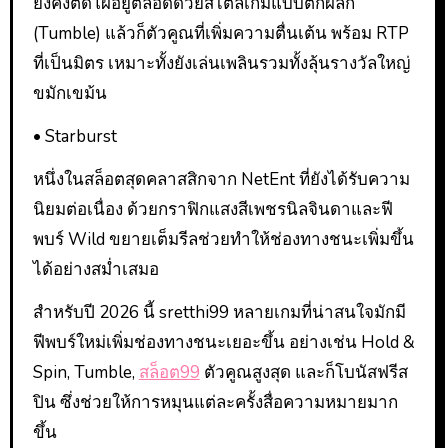
ยังคงติดโผอยู่ตลอดด้วยสไตล์เกมแบบตกผลึก
(Tumble) แล้วก็ตัวคูณที่เพิ่มความตื่นเต้น พร้อม RTP
ที่เป็นมิตร เหมาะทั้งยังเล่นเพลินรวมทั้งลุ้นรางวัลใหญ่
ขมักเขม้น
• Starburst
หนึ่งในสล็อตสุดคลาสสิกจาก NetEnt ที่ยังได้รับความ
นิยมต่อเนื่อง ด้วยกราฟิกแสงสีเพชรนิลจินดาและฟี
พบร์ Wild ขยายเต็มรีลช่วยทำให้ช่องทางชนะเพิ่มขึ้น
ได้อย่างสม่ำเสมอ
สำหรับปี 2026 นี้ sretthi99 หลายเกมที่น่าสนใจมักมี
ฟีพบร์ใหม่เพิ่มช่องทางชนะเยอะขึ้น อย่างเช่น Hold &
Spin, Tumble,
สล็อต99
ตัวคูณสูงสุด และก็โบนัสฟรีส
ปิน ซึ่งช่วยให้การหมุนแต่ละครั้งสื่อความหมายมาก
ขึ้น