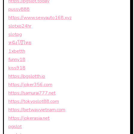
https://pgslot.today
pussy888
https://www.sexyauto168.xyz
slotxo24hr
slotpg
หนังโป๊ไทย
1xbetth
funny18
kiss918
https://pgslotth.io
https://joker356.com
https://samurai777.net
https://tokyoslot88.com
https://betwayvietnam.com
https://jokerasia.net
pgslot