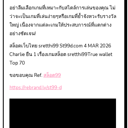
อย่าลืมเลือกเกมที่เหมาะกับสไตล์การเล่นของคุณ ไม่
ว่าจะเป็นเกมที่เล่นง่ายๆหรือเกมที่ย้ำจังหวะรับรางวัล
ใหญ่ เนื่องจากแต่ละเกมให้ประสบการณ์ที่แตกต่าง
อย่างชัดเจน!
สล็อตเว็บไทย sretthi99 St99d.com 4 MAR 2026
Charlie ยืน 1 เรื่องเกมสล็อต sretthi99True wallet
Top 70
ขอขอบคุณ Ref.
สล็อต99
https://rebrand.ly/st99-d