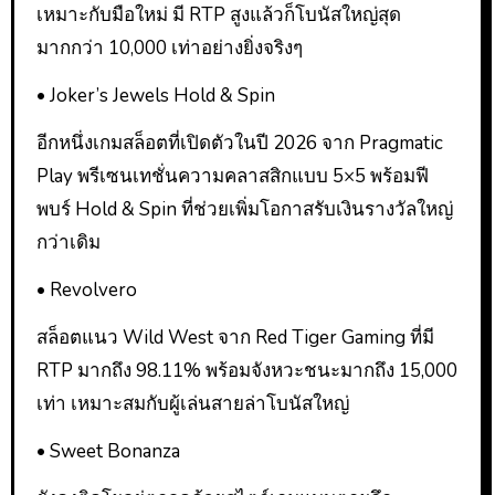
เหมาะกับมือใหม่ มี RTP สูงแล้วก็โบนัสใหญ่สุด
มากกว่า 10,000 เท่าอย่างยิ่งจริงๆ
• Joker’s Jewels Hold & Spin
อีกหนึ่งเกมสล็อตที่เปิดตัวในปี 2026 จาก Pragmatic
Play พรีเซนเทชั่นความคลาสสิกแบบ 5×5 พร้อมฟี
พบร์ Hold & Spin ที่ช่วยเพิ่มโอกาสรับเงินรางวัลใหญ่
กว่าเดิม
• Revolvero
สล็อตแนว Wild West จาก Red Tiger Gaming ที่มี
RTP มากถึง 98.11% พร้อมจังหวะชนะมากถึง 15,000
เท่า เหมาะสมกับผู้เล่นสายล่าโบนัสใหญ่
• Sweet Bonanza