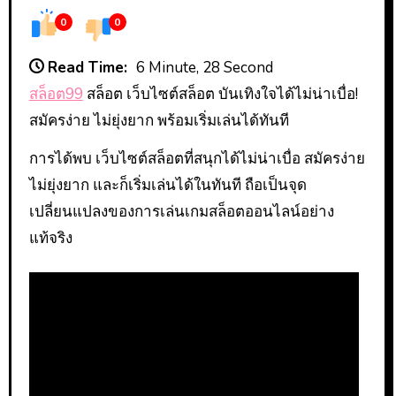
0
0
Read Time:
6 Minute, 28 Second
สล็อต99
สล็อต เว็บไซต์สล็อต บันเทิงใจได้ไม่น่าเบื่อ!
สมัครง่าย ไม่ยุ่งยาก พร้อมเริ่มเล่นได้ทันที
การได้พบ เว็บไซต์สล็อตที่สนุกได้ไม่น่าเบื่อ สมัครง่าย
ไม่ยุ่งยาก และก็เริ่มเล่นได้ในทันที ถือเป็นจุด
เปลี่ยนแปลงของการเล่นเกมสล็อตออนไลน์อย่าง
แท้จริง