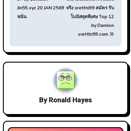
Jin55.xyz 20 JAN 2569
จริง sretthi99 สมัคร รับ
พนัน
โบนัสสุดพิเศษ Top 12
by Damion
sretthi99.com
By
Ronald Hayes