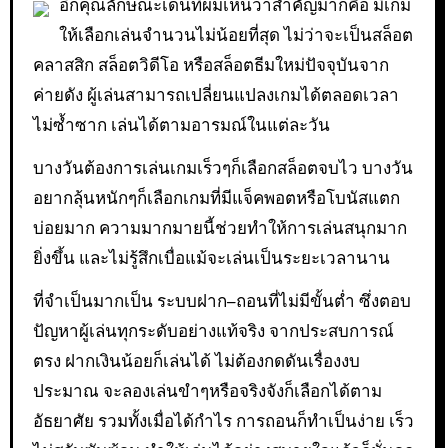
อีกคุณลักษณะเด่นที่ผมเห็นว่าสำคัญมากคือ มีเกม
ให้เลือกเล่นจำนวนไม่น้อยที่สุด ไม่ว่าจะเป็นสล็อต
คลาสสิก สล็อตวิดีโอ หรือสล็อตธีมใหม่ปัจจุบันจาก
ค่ายดัง ผู้เล่นสามารถเปลี่ยนแปลงเกมได้ตลอดเวลา
ไม่ซ้ำซาก เล่นได้ตามอารมณ์ในแต่ละวัน
บางวันต้องการเล่นเกมเร็วๆก็เลือกสล็อตจบไว บางวัน
อยากลุ้นหนักๆก็เลือกเกมที่มีแจ็คพอตหรือโบนัสแตก
บ่อยมาก ความมากมายนี้ช่วยทำให้การเล่นสนุกมาก
ยิ่งขึ้น และไม่รู้สึกเบื่อแม้จะเล่นเป็นระยะเวลานาน
ที่จำเป็นมากเป็น ระบบฝาก–ถอนที่ไม่มีขั้นต่ำ ซึ่งตอบ
ปัญหาผู้เล่นทุกระดับอย่างแท้จริง จากประสบการณ์
ตรง ฝากเงินน้อยก็เล่นได้ ไม่ต้องกดดันเรื่องงบ
ประมาณ จะลองเล่นขำๆหรือจริงจังก็เลือกได้ตาม
อัธยาศัย รวมทั้งเมื่อได้กำไร การถอนก็ทำเป็นง่าย เร็ว