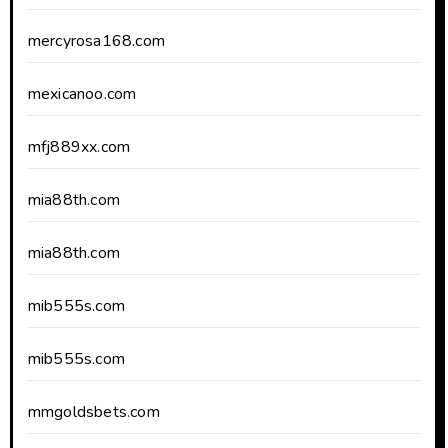
mercyrosa168.com
mexicanoo.com
mfj889xx.com
mia88th.com
mia88th.com
mib555s.com
mib555s.com
mmgoldsbets.com