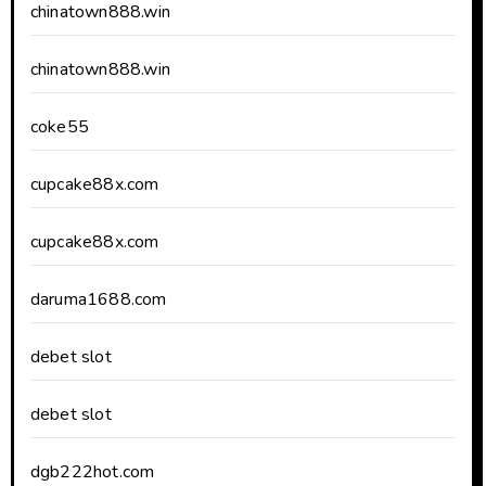
chinatown888.win
chinatown888.win
coke55
cupcake88x.com
cupcake88x.com
daruma1688.com
debet slot
debet slot
dgb222hot.com