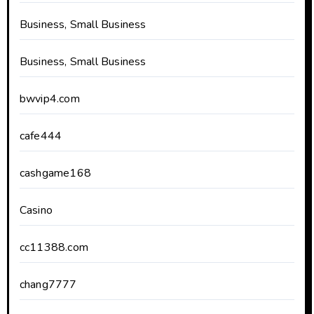
Business, Small Business
Business, Small Business
bwvip4.com
cafe444
cashgame168
Casino
cc11388.com
chang7777