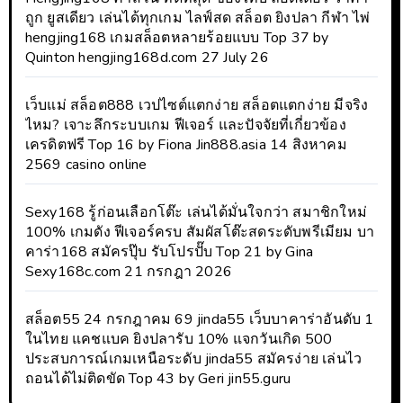
ถูก ยูสเดียว เล่นได้ทุกเกม ไลฟ์สด สล็อต ยิงปลา กีฬา ไพ่
hengjing168 เกมสล็อตหลายร้อยแบบ Top 37 by
Quinton hengjing168d.com 27 July 26
เว็บแม่ สล็อต888 เวปไซต์แตกง่าย สล็อตแตกง่าย มีจริง
ไหม? เจาะลึกระบบเกม ฟีเจอร์ และปัจจัยที่เกี่ยวข้อง
เครดิตฟรี Top 16 by Fiona Jin888.asia 14 สิงหาคม
2569 casino online
Sexy168 รู้ก่อนเลือกโต๊ะ เล่นได้มั่นใจกว่า สมาชิกใหม่
100% เกมดัง ฟีเจอร์ครบ สัมผัสโต๊ะสดระดับพรีเมียม บา
คาร่า168 สมัครปุ๊บ รับโปรปั๊บ Top 21 by Gina
Sexy168c.com 21 กรกฎา 2026
สล็อต55 24 กรกฎาคม 69 jinda55 เว็บบาคาร่าอันดับ 1
ในไทย แคชแบค ยิงปลารับ 10% แจกวันเกิด 500
ประสบการณ์เกมเหนือระดับ jinda55 สมัครง่าย เล่นไว
ถอนได้ไม่ติดขัด Top 43 by Geri jin55.guru