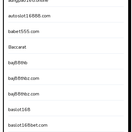
aungpao168.online
autoslot16888.com
babet555.com
Baccarat
baj88thb
baj88thbz.com
baj88thbz.com
baslot168
baslot168bet.com