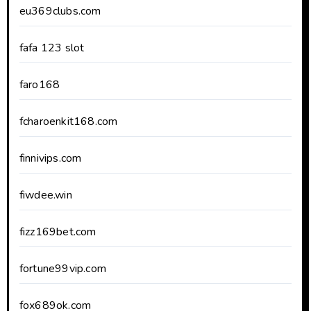
eu369clubs.com
fafa 123 slot
faro168
fcharoenkit168.com
finnivips.com
fiwdee.win
fizz169bet.com
fortune99vip.com
fox689ok.com