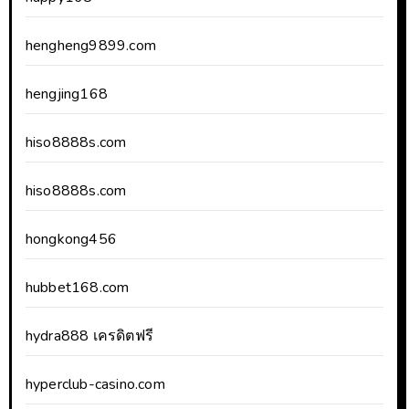
hengheng9899.com
hengjing168
hiso8888s.com
hiso8888s.com
hongkong456
hubbet168.com
hydra888 เครดิตฟรี
hyperclub-casino.com