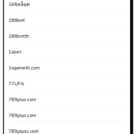
168สล็อต
188bet
188betth
1xbet
1xgameth.com
77UFA
789plus.com
789plus.com
789pluss.com