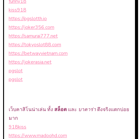
funny18
kiss918
https://pgslotth.io
https://joker356.com
https://samurai777.net
https://tokyoslot88.com
https://betwayvietnam.com
https://jokerasia.net
pgslot
pgslot
เว็บคาสิโนน่าเล่น ทั้ง
สล็อต
และ
บาคาร่า
ตึงจริงแตกบ่อย
มาก
918kiss
https://www.madoohd.com