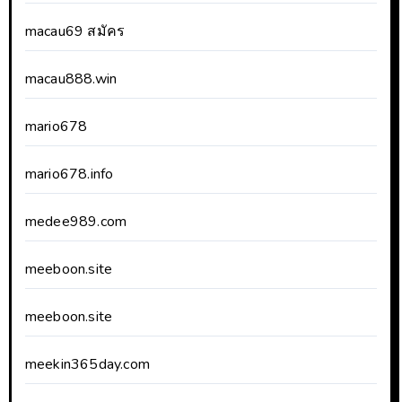
macau69 สมัคร
macau888.win
mario678
mario678.info
medee989.com
meeboon.site
meeboon.site
meekin365day.com