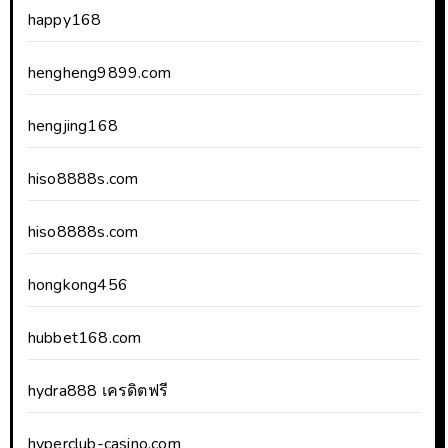
happy168
hengheng9899.com
hengjing168
hiso8888s.com
hiso8888s.com
hongkong456
hubbet168.com
hydra888 เครดิตฟรี
hyperclub-casino.com