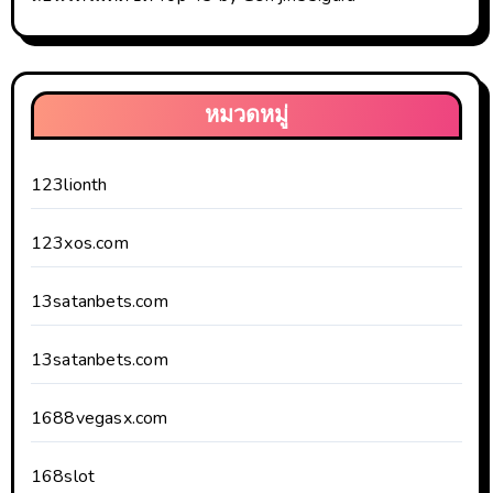
หมวดหมู่
123lionth
123xos.com
13satanbets.com
13satanbets.com
1688vegasx.com
168slot