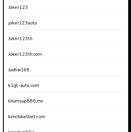
Joker123
joker123auto
Joker123th
Joker123th.com
Judhai168
k1gt-auto.com
khumsup888.me
kimchibetbet.com