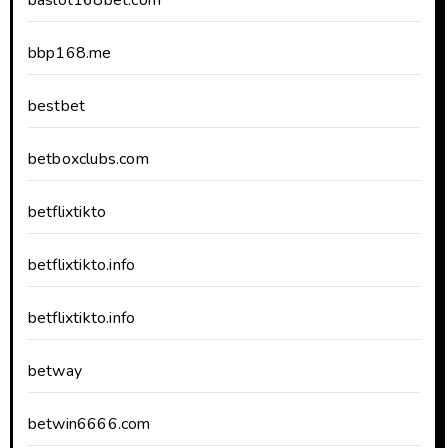
baslot168bet.com
bbp168.me
bestbet
betboxclubs.com
betflixtikto
betflixtikto.info
betflixtikto.info
betway
betwin6666.com