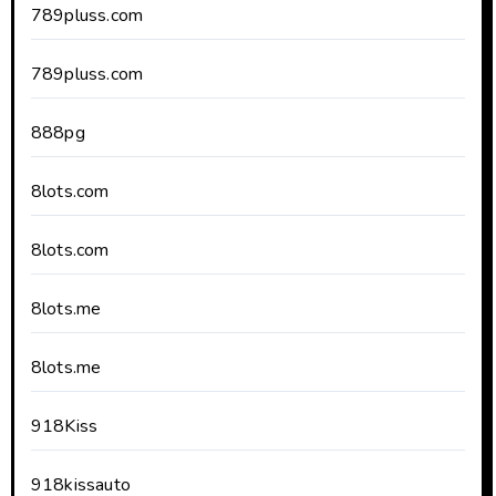
789pluss.com
789pluss.com
888pg
8lots.com
8lots.com
8lots.me
8lots.me
918Kiss
918kissauto