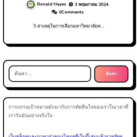
ราชภัฏ มหาวิทยาลัยสวนสุนันทา รับสมัคร
Ronald Hayes
3 พฤษภาคม 2024
นักศึกษา ระดับปริญญาตรี Top 59 by
0Comments
Michell มหาวิทยาลัยสวนสุนันทา
ssru.ac.th 18
5 สาเหตุในการเลือกมหาวิทยาลัยท…
ค้นหา
สำหรับ:
การบรรลุเป้าหมายมักมากับการตัดสินใจของเราในเวลาที่
เรารับมันอย่างจริงใจ
เว็บสล็อตและบาคาร่าของโครตดีเว็บนี้เล่นแล้วรวยจัดๆ