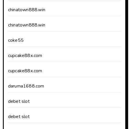
chinatown888.win
chinatown888.win
coke55
cupcake88x.com
cupcake88x.com
daruma1688.com
debet slot
debet slot