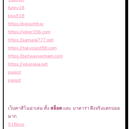
funny18
kiss918
https://pgslotth.io
https://joker356.com
https://samurai777.net
https://tokyoslot88.com
https://betwayvietnam.com
https://jokerasia.net
pgslot
pgslot
เว็บคาสิโนน่าเล่น ทั้ง
สล็อต
และ
บาคาร่า
ตึงจริงแตกบ่อย
มาก
918kiss