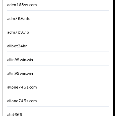
aden168ss.com
adm789.info
adm789.vip
allbet24hr
allin99win.win
allin99win.win
allone745s.com
allone745s.com
alot666