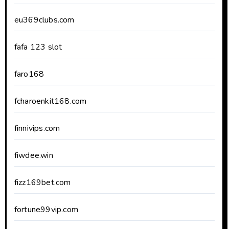
eu369clubs.com
fafa 123 slot
faro168
fcharoenkit168.com
finnivips.com
fiwdee.win
fizz169bet.com
fortune99vip.com