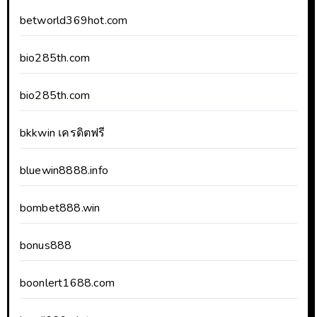
betworld369hot.com
bio285th.com
bio285th.com
bkkwin เครดิตฟรี
bluewin8888.info
bombet888.win
bonus888
boonlert1688.com