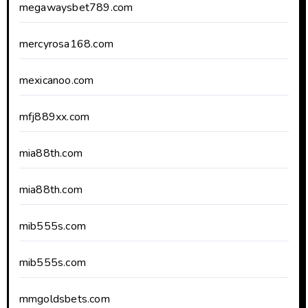
megawaysbet789.com
mercyrosa168.com
mexicanoo.com
mfj889xx.com
mia88th.com
mia88th.com
mib555s.com
mib555s.com
mmgoldsbets.com