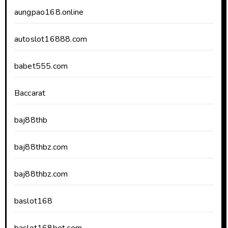
aungpao168.online
autoslot16888.com
babet555.com
Baccarat
baj88thb
baj88thbz.com
baj88thbz.com
baslot168