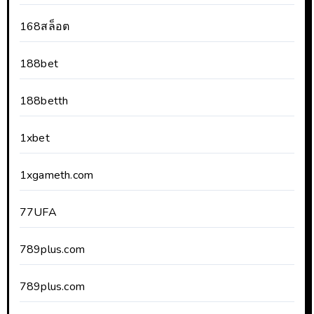
168สล็อต
188bet
188betth
1xbet
1xgameth.com
77UFA
789plus.com
789plus.com