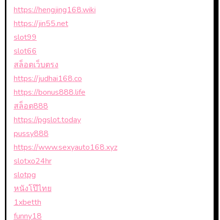
https://hengjing168.wiki
https://jin55.net
slot99
slot66
สล็อตเว็บตรง
https://judhai168.co
https://bonus888.life
สล็อต888
https://pgslot.today
pussy888
https://www.sexyauto168.xyz
slotxo24hr
slotpg
หนังโป๊ไทย
1xbetth
funny18