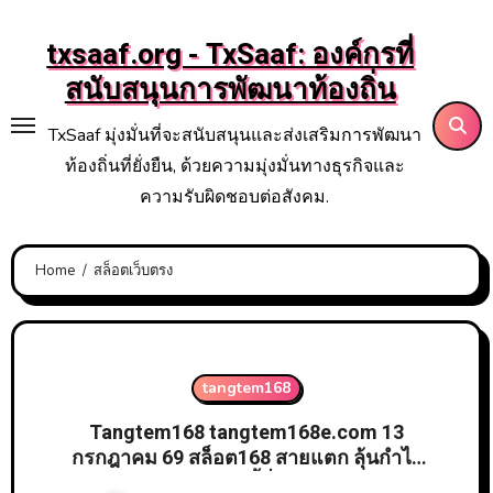
Skip
to
txsaaf.org - TxSaaf: องค์กรที่
content
สนับสนุนการพัฒนาท้องถิ่น
TxSaaf มุ่งมั่นที่จะสนับสนุนและส่งเสริมการพัฒนา
ท้องถิ่นที่ยั่งยืน, ด้วยความมุ่งมั่นทางธุรกิจและ
ความรับผิดชอบต่อสังคม.
Home
สล็อตเว็บตรง
tangtem168
Tangtem168 tangtem168e.com 13
กรกฎาคม 69 สล็อต168 สายแตก ลุ้นกำไร
แบบไม่เสียฟีล วันเกิดนี้พี่จัดให้ 300 สายทุน