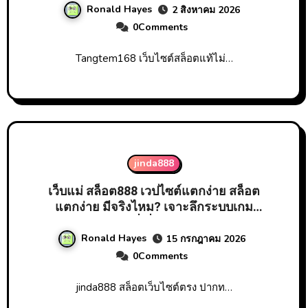
น้อย สมัครด่วน คัดมาแล้ว เล่นได้ทุกเกม
Ronald Hayes
2 สิงหาคม 2026
tangtem168 เริ่มก่อนวันนี้ มีลุ้นก่อนใคร
0Comments
Top 67 by Pasquale
Tangtem168 เว็บไซต์สล็อตแท้ไม่…
jinda888
เว็บแม่ สล็อต888 เวปไซต์แตกง่าย สล็อต
แตกง่าย มีจริงไหม? เจาะลึกระบบเกม
ฟีเจอร์ และปัจจัยที่เกี่ยวข้อง เครดิตฟรี Top
16 by Fiona Jin888.asia 14 สิงหาคม 2569
Ronald Hayes
15 กรกฎาคม 2026
casino online
0Comments
jinda888 สล็อตเว็บไซต์ตรง ปากท…