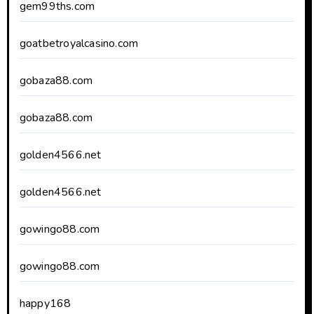
gem99ths.com
goatbetroyalcasino.com
gobaza88.com
gobaza88.com
golden4566.net
golden4566.net
gowingo88.com
gowingo88.com
happy168