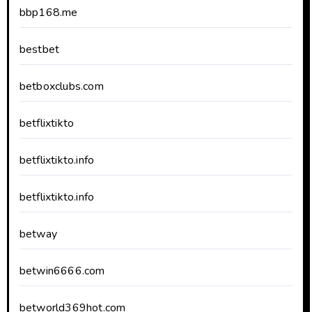
bbp168.me
bestbet
betboxclubs.com
betflixtikto
betflixtikto.info
betflixtikto.info
betway
betwin6666.com
betworld369hot.com