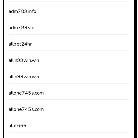
adm789.info
adm789.vip
allbet24hr
allin99win.win
allin99win.win
allone745s.com
allone745s.com
alot666