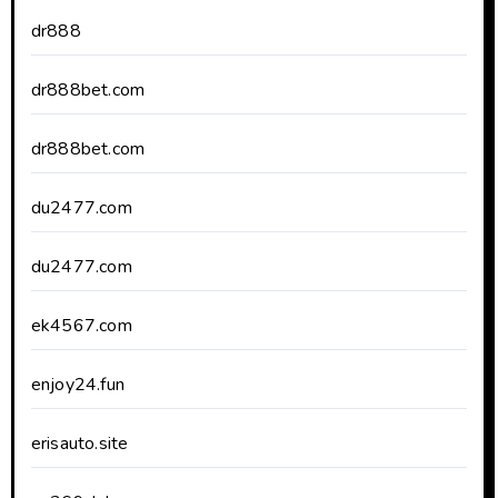
dr888
dr888bet.com
dr888bet.com
du2477.com
du2477.com
ek4567.com
enjoy24.fun
erisauto.site