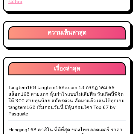
slot66
ความเห็นล่าสุด
เรื่องล่าสุด
Tangtem168 tangtem168e.com 13 กรกฎาคม 69
สล็อต168 สายแตก ลุ้นกำไรแบบไม่เสียฟีล วันเกิดนี้พี่จัด
ให้ 300 สายทุนน้อย สมัครด่วน คัดมาแล้ว เล่นได้ทุกเกม
tangtem168 เริ่มก่อนวันนี้ มีลุ้นก่อนใคร Top 67 by
Pasquale
Hengjing168 คาสิโน ที่ดีที่สุด ของไทย ลอตเตอรี่ ราคา