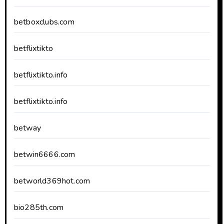
betboxclubs.com
betflixtikto
betflixtikto.info
betflixtikto.info
betway
betwin6666.com
betworld369hot.com
bio285th.com