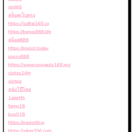
slot66
สล็อตเว็บตรง
https://judhai168.co
https://bonus888.life
สล็อต888
https://pgslot.today
pussy888
https://www.sexyauto168.xyz
slotxo24hr
slotpg
หนังโป๊ไทย
1xbetth
funny18
kiss918
https://pgslotth.io
https://joker356.com