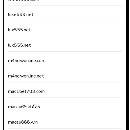
luke999.net
lux555.net
lux555.net
m4newonline.com
m4newonline.net
mac1bet789.com
macau69 สมัคร
macau888.win