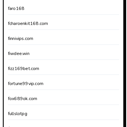
faro168
fcharoenkit168.com
finnivips.com
fiwdee.win
fizz169bet.com
fortune99vip.com
fox689ok.com
fullslotpg