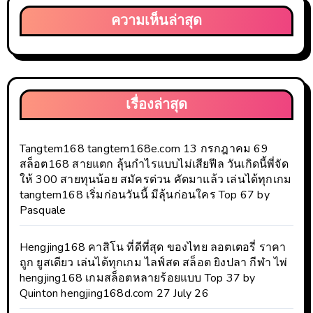
ความเห็นล่าสุด
เรื่องล่าสุด
Tangtem168 tangtem168e.com 13 กรกฎาคม 69
สล็อต168 สายแตก ลุ้นกำไรแบบไม่เสียฟีล วันเกิดนี้พี่จัด
ให้ 300 สายทุนน้อย สมัครด่วน คัดมาแล้ว เล่นได้ทุกเกม
tangtem168 เริ่มก่อนวันนี้ มีลุ้นก่อนใคร Top 67 by
Pasquale
Hengjing168 คาสิโน ที่ดีที่สุด ของไทย ลอตเตอรี่ ราคา
ถูก ยูสเดียว เล่นได้ทุกเกม ไลฟ์สด สล็อต ยิงปลา กีฬา ไพ่
hengjing168 เกมสล็อตหลายร้อยแบบ Top 37 by
Quinton hengjing168d.com 27 July 26