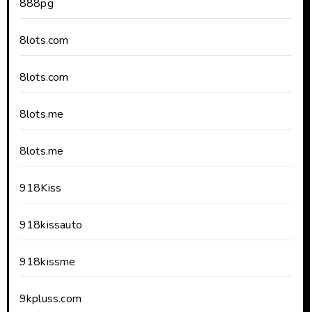
888pg
8lots.com
8lots.com
8lots.me
8lots.me
918Kiss
918kissauto
918kissme
9kpluss.com