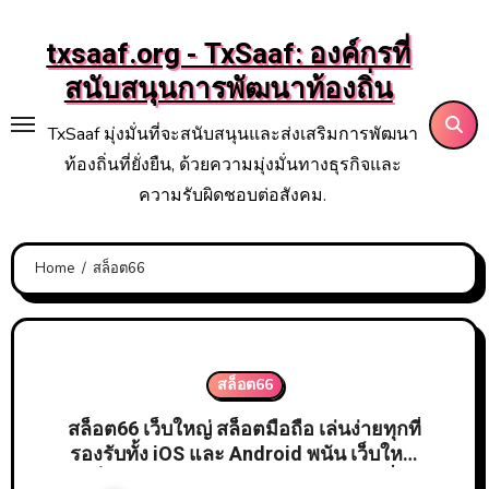
Skip
to
txsaaf.org - TxSaaf: องค์กรที่
content
สนับสนุนการพัฒนาท้องถิ่น
TxSaaf มุ่งมั่นที่จะสนับสนุนและส่งเสริมการพัฒนา
ท้องถิ่นที่ยั่งยืน, ด้วยความมุ่งมั่นทางธุรกิจและ
ความรับผิดชอบต่อสังคม.
Home
สล็อต66
สล็อต66
สล็อต66 เว็บใหญ่ สล็อตมือถือ เล่นง่ายทุกที่
รองรับทั้ง iOS และ Android พนัน เว็บใหญ่
สล็อต66 ทดลองเล่น Top 73 by Elba ปั่น