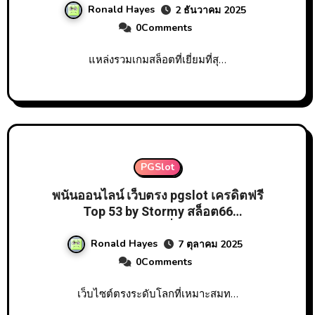
แตก66 Puntaek66.shop 13 ธ.ค. 2568
Ronald Hayes
2 ธันวาคม 2025
0Comments
แหล่งรวมเกมสล็อตที่เยี่ยมที่สุ…
PGSlot
พนันออนไลน์ เว็บตรง pgslot เครดิตฟรี
Top 53 by Stormy สล็อต66
Puntaek66.store 11 ปั่นแตก66 เวปไซต์
ตรง สูตรลับ สล็อต อัพเดตใหม่ 2025 ใช้แล้ว
Ronald Hayes
7 ตุลาคม 2025
แตกจริง ธันวาคม 2025
0Comments
เว็บไซต์ตรงระดับโลกที่เหมาะสมท…