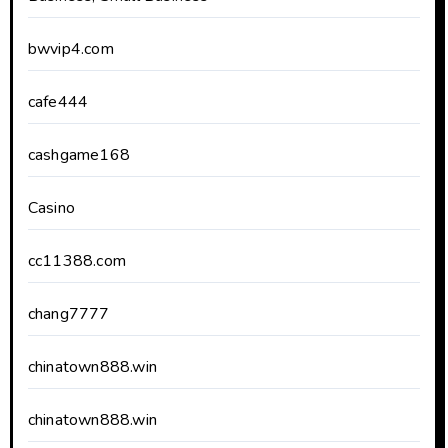
bwvip4.com
cafe444
cashgame168
Casino
cc11388.com
chang7777
chinatown888.win
chinatown888.win