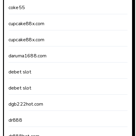
coke55
cupcake88x.com
cupcake88x.com
daruma1688.com
debet slot
debet slot
dgb222hot.com
dr888