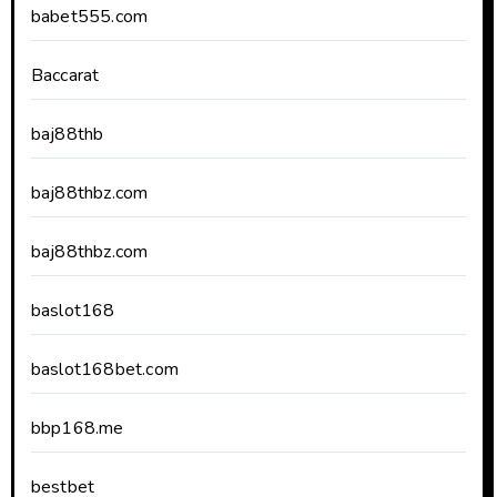
babet555.com
Baccarat
baj88thb
baj88thbz.com
baj88thbz.com
baslot168
baslot168bet.com
bbp168.me
bestbet