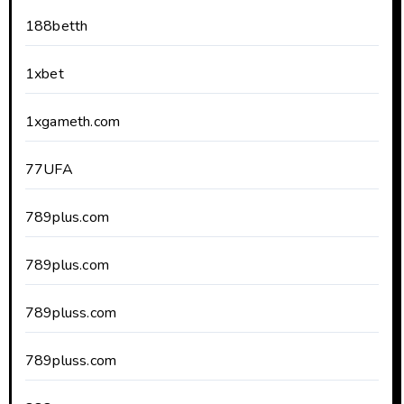
188betth
1xbet
1xgameth.com
77UFA
789plus.com
789plus.com
789pluss.com
789pluss.com