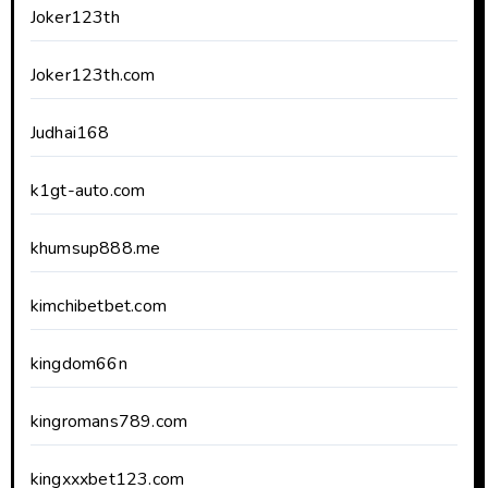
Joker123th
Joker123th.com
Judhai168
k1gt-auto.com
khumsup888.me
kimchibetbet.com
kingdom66n
kingromans789.com
kingxxxbet123.com