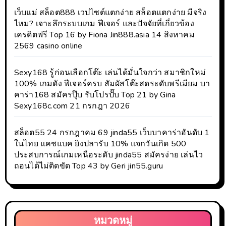
เว็บแม่ สล็อต888 เวปไซต์แตกง่าย สล็อตแตกง่าย มีจริง
ไหม? เจาะลึกระบบเกม ฟีเจอร์ และปัจจัยที่เกี่ยวข้อง
เครดิตฟรี Top 16 by Fiona Jin888.asia 14 สิงหาคม
2569 casino online
Sexy168 รู้ก่อนเลือกโต๊ะ เล่นได้มั่นใจกว่า สมาชิกใหม่
100% เกมดัง ฟีเจอร์ครบ สัมผัสโต๊ะสดระดับพรีเมียม บา
คาร่า168 สมัครปุ๊บ รับโปรปั๊บ Top 21 by Gina
Sexy168c.com 21 กรกฎา 2026
สล็อต55 24 กรกฎาคม 69 jinda55 เว็บบาคาร่าอันดับ 1
ในไทย แคชแบค ยิงปลารับ 10% แจกวันเกิด 500
ประสบการณ์เกมเหนือระดับ jinda55 สมัครง่าย เล่นไว
ถอนได้ไม่ติดขัด Top 43 by Geri jin55.guru
หมวดหมู่