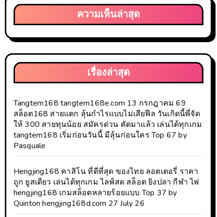
ความเห็นล่าสุด
เรื่องล่าสุด
Tangtem168 tangtem168e.com 13 กรกฎาคม 69
สล็อต168 สายแตก ลุ้นกำไรแบบไม่เสียฟีล วันเกิดนี้พี่จัด
ให้ 300 สายทุนน้อย สมัครด่วน คัดมาแล้ว เล่นได้ทุกเกม
tangtem168 เริ่มก่อนวันนี้ มีลุ้นก่อนใคร Top 67 by
Pasquale
Hengjing168 คาสิโน ที่ดีที่สุด ของไทย ลอตเตอรี่ ราคา
ถูก ยูสเดียว เล่นได้ทุกเกม ไลฟ์สด สล็อต ยิงปลา กีฬา ไพ่
hengjing168 เกมสล็อตหลายร้อยแบบ Top 37 by
Quinton hengjing168d.com 27 July 26