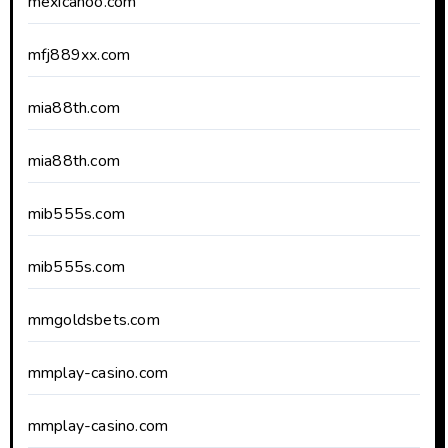
mexicanoo.com
mfj889xx.com
mia88th.com
mia88th.com
mib555s.com
mib555s.com
mmgoldsbets.com
mmplay-casino.com
mmplay-casino.com