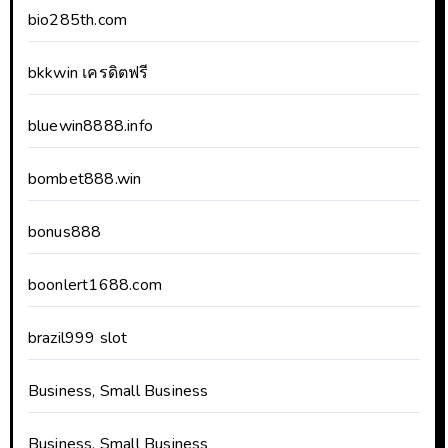
bio285th.com
bkkwin เครดิตฟรี
bluewin8888.info
bombet888.win
bonus888
boonlert1688.com
brazil999 slot
Business, Small Business
Business, Small Business