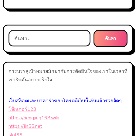
ค้นหา
สำหรับ:
การบรรลุเป้าหมายมักมากับการตัดสินใจของเราในเวลาที่
เรารับมันอย่างจริงใจ
เว็บสล็อตและบาคาร่าของโครตดีเว็บนี้เล่นแล้วรวยจัดๆ
โจ๊กเกอร์123
https://hengjing168.wiki
https://jin55.net
slot99