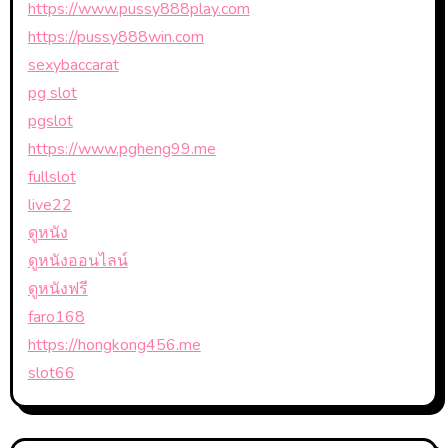
https://www.pussy888play.com
https://pussy888win.com
sexybaccarat
pg slot
pgslot
https://www.pgheng99.me
fullslot
live22
ดูหนัง
ดูหนังออนไลน์
ดูหนังฟรี
faro168
https://hongkong456.me
slot66