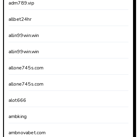
adm789.vip
allbet24hr
allin99win.win
allin99win.win
allone745s.com
allone745s.com
alot666
ambking
ambnovabet.com