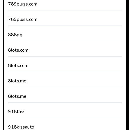
789pluss.com
789pluss.com
888pg
8lots.com
8lots.com
8lots.me
8lots.me
918Kiss
918kissauto