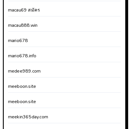
macau69 สมัคร
macau888.win
mario678
mario678.info
medee989.com
meeboon.site
meeboon.site
meekin365day.com