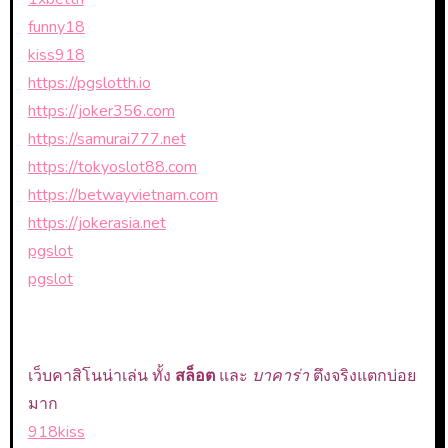
funny18
kiss918
https://pgslotth.io
https://joker356.com
https://samurai777.net
https://tokyoslot88.com
https://betwayvietnam.com
https://jokerasia.net
pgslot
pgslot
เว็บคาสิโนน่าเล่น ทั้ง
สล็อต
และ
บาคาร่า
ตึงจริงแตกบ่อย
มาก
918kiss