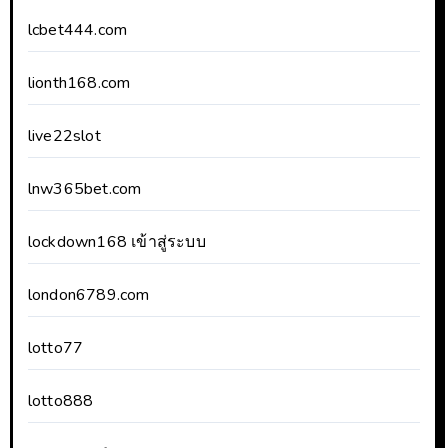
lcbet444.com
lionth168.com
live22slot
lnw365bet.com
lockdown168 เข้าสู่ระบบ
london6789.com
lotto77
lotto888