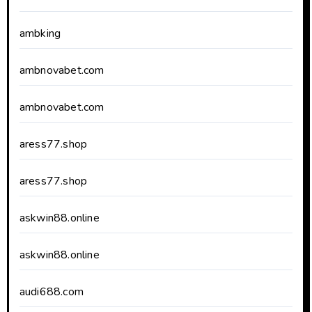
ambking
ambnovabet.com
ambnovabet.com
aress77.shop
aress77.shop
askwin88.online
askwin88.online
audi688.com