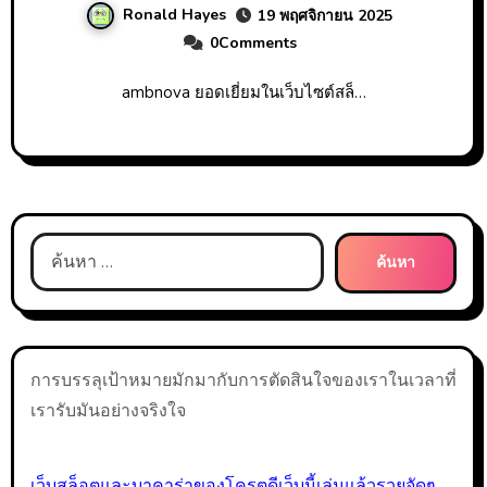
Kay
Ronald Hayes
19 พฤศจิกายน 2025
0Comments
ambnova ยอดเยี่ยมในเว็บไซต์สล็…
ค้นหา
สำหรับ:
การบรรลุเป้าหมายมักมากับการตัดสินใจของเราในเวลาที่
เรารับมันอย่างจริงใจ
เว็บสล็อตและบาคาร่าของโครตดีเว็บนี้เล่นแล้วรวยจัดๆ