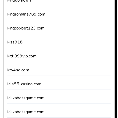
kingdom66n
kingromans789.com
kingxxxbet123.com
kiss918
kitti999vip.com
ktv4sd.com
lala55-casino.com
lalikabetsgame.com
lalikabetsgame.com