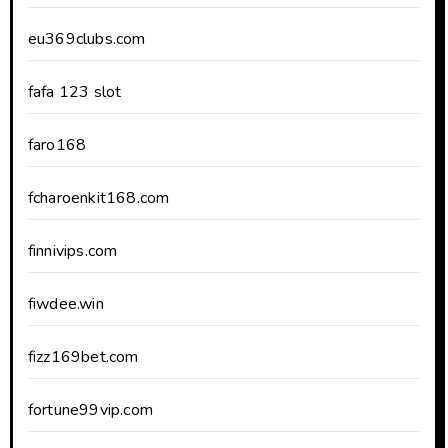
eu369clubs.com
fafa 123 slot
faro168
fcharoenkit168.com
finnivips.com
fiwdee.win
fizz169bet.com
fortune99vip.com