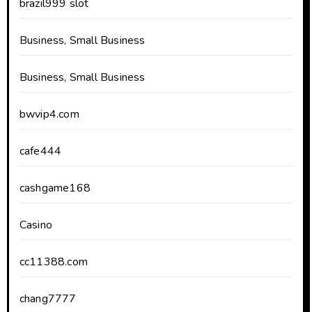
brazil999 slot
Business, Small Business
Business, Small Business
bwvip4.com
cafe444
cashgame168
Casino
cc11388.com
chang7777