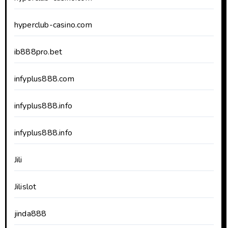
hyperclub-casino.com
ib888pro.bet
infyplus888.com
infyplus888.info
infyplus888.info
Jili
Jilislot
jinda888