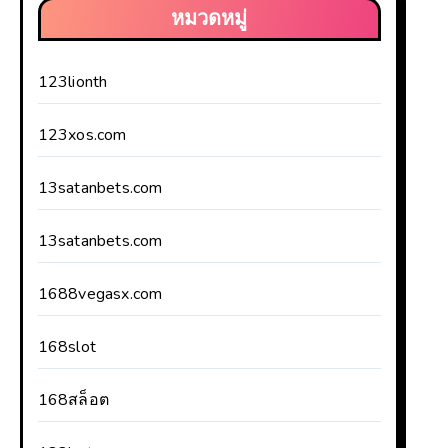
หมวดหมู่
123lionth
123xos.com
13satanbets.com
13satanbets.com
1688vegasx.com
168slot
168สล็อต