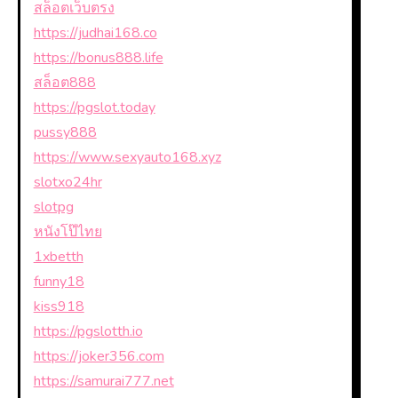
สล็อตเว็บตรง
https://judhai168.co
https://bonus888.life
สล็อต888
https://pgslot.today
pussy888
https://www.sexyauto168.xyz
slotxo24hr
slotpg
หนังโป๊ไทย
1xbetth
funny18
kiss918
https://pgslotth.io
https://joker356.com
https://samurai777.net