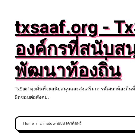
Skip
to
txsaaf.org - T
content
องค์กรที่สนับส
พัฒนาท้องถิ่น
TxSaaf มุ่งมั่นที่จะสนับสนุนและส่งเสริมการพัฒนาท้องถิ่นที
ผิดชอบต่อสังคม.
Home
chinatown888 เครดิตฟรี