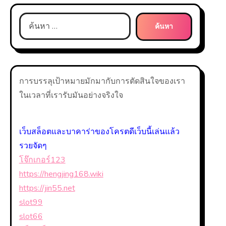
ค้นหา
สำหรับ:
การบรรลุเป้าหมายมักมากับการตัดสินใจของเรา
ในเวลาที่เรารับมันอย่างจริงใจ
เว็บสล็อตและบาคาร่าของโครตดีเว็บนี้เล่นแล้ว
รวยจัดๆ
โจ๊กเกอร์123
https://hengjing168.wiki
https://jin55.net
slot99
slot66