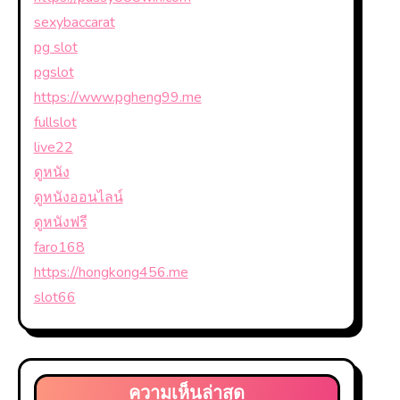
sexybaccarat
pg slot
pgslot
https://www.pgheng99.me
fullslot
live22
ดูหนัง
ดูหนังออนไลน์
ดูหนังฟรี
faro168
https://hongkong456.me
slot66
ความเห็นล่าสุด