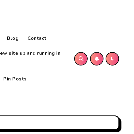
Blog
Contact
ew site up and running in
Pin Posts