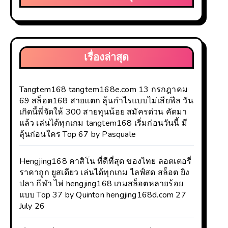
เรื่องล่าสุด
Tangtem168 tangtem168e.com 13 กรกฎาคม
69 สล็อต168 สายแตก ลุ้นกำไรแบบไม่เสียฟีล วัน
เกิดนี้พี่จัดให้ 300 สายทุนน้อย สมัครด่วน คัดมา
แล้ว เล่นได้ทุกเกม tangtem168 เริ่มก่อนวันนี้ มี
ลุ้นก่อนใคร Top 67 by Pasquale
Hengjing168 คาสิโน ที่ดีที่สุด ของไทย ลอตเตอรี่
ราคาถูก ยูสเดียว เล่นได้ทุกเกม ไลฟ์สด สล็อต ยิง
ปลา กีฬา ไพ่ hengjing168 เกมสล็อตหลายร้อย
แบบ Top 37 by Quinton hengjing168d.com 27
July 26