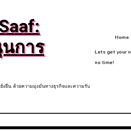
xSaaf:
Home
นุนการ
Lets get your n
no time!
่ยั่งยืน, ด้วยความมุ่งมั่นทางธุรกิจและความรับ