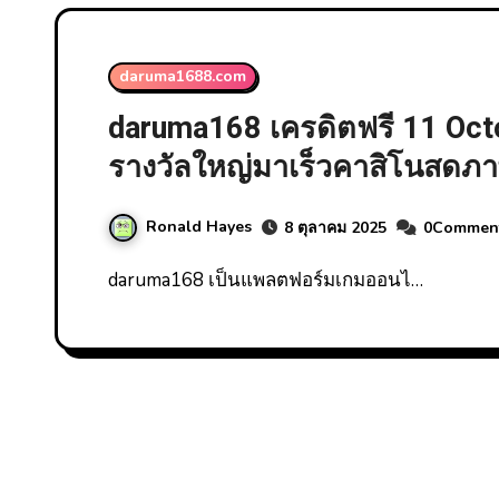
daruma1688.com
daruma168 เครดิตฟรี 11 October daruma168 เครดิตฟรี
รางวัลใหญ่มาเร็วคาสิโนสดภาพ
66 by Shanna
Ronald Hayes
8 ตุลาคม 2025
0Commen
daruma168 เป็นแพลตฟอร์มเกมออนไ…