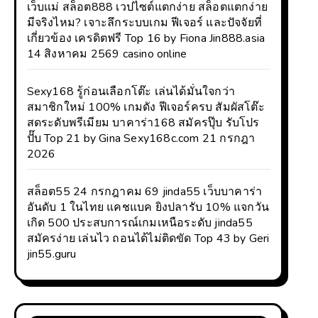
เว็บแม่ สล็อต888 เวปไซต์แตกง่าย สล็อตแตกง่าย
มีจริงไหม? เจาะลึกระบบเกม ฟีเจอร์ และปัจจัยที่
เกี่ยวข้อง เครดิตฟรี Top 16 by Fiona Jin888.asia
14 สิงหาคม 2569 casino online
Sexy168 รู้ก่อนเลือกโต๊ะ เล่นได้มั่นใจกว่า
สมาชิกใหม่ 100% เกมดัง ฟีเจอร์ครบ สัมผัสโต๊ะ
สดระดับพรีเมียม บาคาร่า168 สมัครปุ๊บ รับโปร
ปั๊บ Top 21 by Gina Sexy168c.com 21 กรกฎา
2026
สล็อต55 24 กรกฎาคม 69 jinda55 เว็บบาคาร่า
อันดับ 1 ในไทย แคชแบค ยิงปลารับ 10% แจกวัน
เกิด 500 ประสบการณ์เกมเหนือระดับ jinda55
สมัครง่าย เล่นไว ถอนได้ไม่ติดขัด Top 43 by Geri
jin55.guru