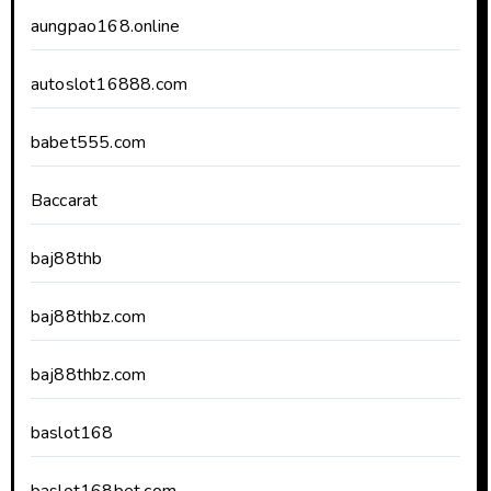
aungpao168.online
autoslot16888.com
babet555.com
Baccarat
baj88thb
baj88thbz.com
baj88thbz.com
baslot168