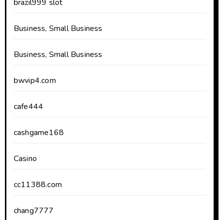
brazil999 slot
Business, Small Business
Business, Small Business
bwvip4.com
cafe444
cashgame168
Casino
cc11388.com
chang7777