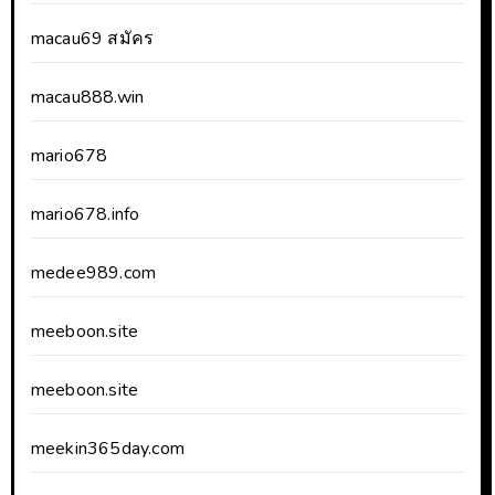
macau69 สมัคร
macau888.win
mario678
mario678.info
medee989.com
meeboon.site
meeboon.site
meekin365day.com