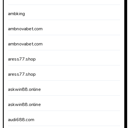
ambking
ambnovabet.com
ambnovabet.com
aress77.shop
aress77.shop
askwin88.online
askwin88.online
audi688.com