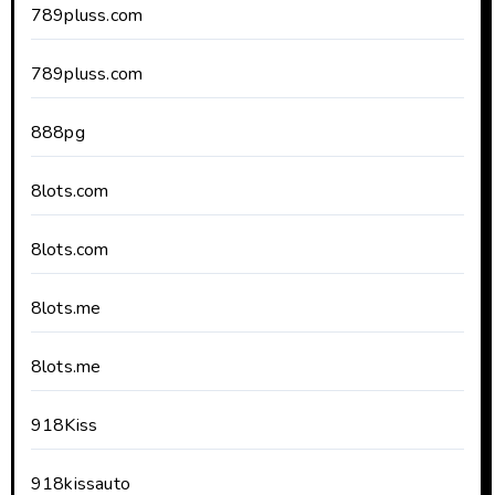
789pluss.com
789pluss.com
888pg
8lots.com
8lots.com
8lots.me
8lots.me
918Kiss
918kissauto