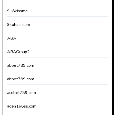
918kissme
9kpluss.com
ABA
ABAGroup2
abbet789.com
abbet789.com
acebet789.com
aden168ss.com