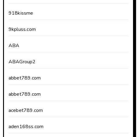
918kissme
9kpluss.com
ABA
ABAGroup2
abbet789.com
abbet789.com
acebet789.com
aden168ss.com