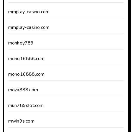
mmplay-casino.com
mmplay-casino.com
monkey789
mono16888.com
mono16888.com
moza888.com
mun789slot.com
mwin9s.com