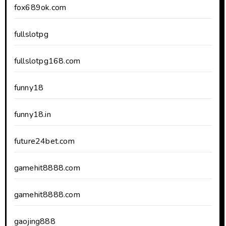
fox689ok.com
fullslotpg
fullslotpg168.com
funny18
funny18.in
future24bet.com
gamehit8888.com
gamehit8888.com
gaojing888