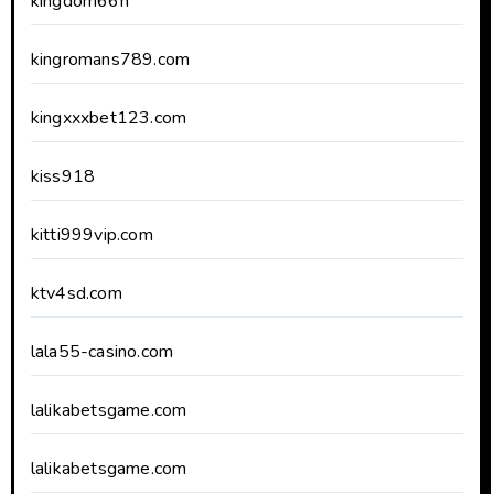
kingdom66n
kingromans789.com
kingxxxbet123.com
kiss918
kitti999vip.com
ktv4sd.com
lala55-casino.com
lalikabetsgame.com
lalikabetsgame.com