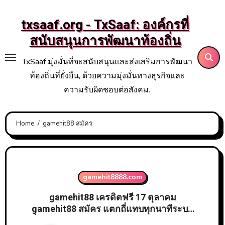
Skip
to
txsaaf.org - TxSaaf: องค์กรที่
content
สนับสนุนการพัฒนาท้องถิ่น
TxSaaf มุ่งมั่นที่จะสนับสนุนและส่งเสริมการพัฒนา
ท้องถิ่นที่ยั่งยืน, ด้วยความมุ่งมั่นทางธุรกิจและ
ความรับผิดชอบต่อสังคม.
Home
gamehit88 สมัคร
gamehit8888.com
gamehit88 เครดิตฟรี 17 ตุลาคม
gamehit88 สมัคร แตกถี่แทบทุกนาทีระบบ
ลื่นไม่หน่วงเหมาะกับผู้เล่นทุกระดับ Top 39