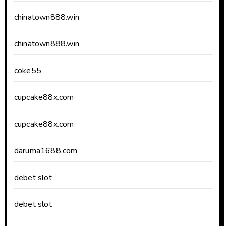
chinatown888.win
chinatown888.win
coke55
cupcake88x.com
cupcake88x.com
daruma1688.com
debet slot
debet slot