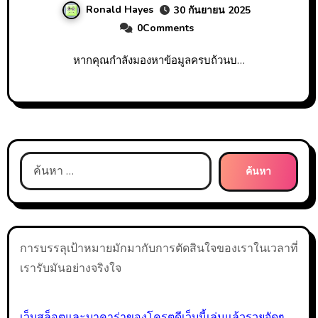
by Cheryl
Ronald Hayes
30 กันยายน 2025
0Comments
หากคุณกำลังมองหาข้อมูลครบถ้วนบ…
ค้นหา
สำหรับ:
การบรรลุเป้าหมายมักมากับการตัดสินใจของเราในเวลาที่
เรารับมันอย่างจริงใจ
เว็บสล็อตและบาคาร่าของโครตดีเว็บนี้เล่นแล้วรวยจัดๆ