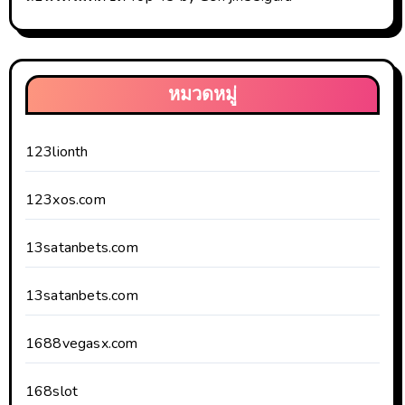
หมวดหมู่
123lionth
123xos.com
13satanbets.com
13satanbets.com
1688vegasx.com
168slot